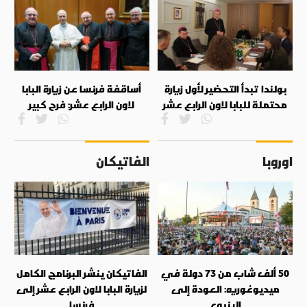
بولندا تبدأ التحضير لأول زيارة
أساقفة فرنسا عن زيارة البابا
محتملة للبابا لاون الرابع عشر
لاون الرابع عشر: فرح كبير
اوروبا
الفاتيكان
50 ألف شاب من 73 دولة في
الفاتيكان ينشر البرنامج الكامل
ميديوغوريه: العودة إلى
لزيارة البابا لاون الرابع عشر إلى
الينبوع
فرنسا