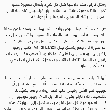
ومثل كارلو، فقد مارسها قبل كلّ شيء بأعمال صغيرة عمليّة،
تكون غالبًا مخفية، عائشًا ما سمّاه البابا فرنسيس "قداسة الباب
المجاور" (الإرشاد الرسولي، اِفَرحوا وابتَهِجوا، 7).
حتّى عندما أصابهما المرض وأنهى شبابهما لم يوقفهما عن محبّة
الله، وتقدمة أنفسهما لله، والصّلاة لأنفسهما وللآخرين. قال بيير
جورجيو يومًا ما: "يوم موتي سيكون أجمل يوم في حياتي". على
آخر صورة له، وهو يتسلّق جبلَ
Val di Lanzo
، كتب ووجهه
ينظر إلى الهدف: "إلى العُلى". أما كارلو، الأصغر، فكان يحبّ أن
يقول إنّ السّماء تنتظرنا دائمًا، وإنّ محبّة الغد تعني أن نعطي
اليوم أجمل ثمارنا.
أيّها الأعزاء، القديسان بيير جورجيو فراساتي وكارلو أكوتيس، هما
دعوة لكلّ واحد منّا، وخاصة للشباب، ألا نضيّع حياتنا، بل أن
نوجّهها نحو العُلى ونجعل منها تحفة إيمان. وهما يشجِّعاننا
بكلامهما: كان كارلو يقول:
”
لا أنا، بل الله
“
. وبيير جورجيو:
”
إن
كان الله هو مركز كلّ عمل تقوم به، ستصل إلى النهاية
“
. هذه
هي الصيغة البسيطة لقداستهما، وهي المنتصرة. وهي الشهادة