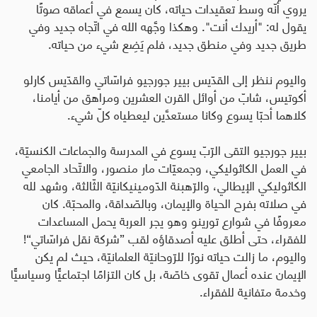
يروي أنّه وسط تعقيدات حياته، كان يسمع في أعماقه صوتًا
يقول له: "أريدك أنت". وهكذا وجَّهه الله في اتّجاه جديد وفي
طريق جديد وفي منطق جديد، فلم يَضِع شيء من حياته.
واليوم ننظر إلى القدّيس بيير جورجيو فراسّاتي والقدّيس كارلو
أكوتيس، شابّ من أوائل القرن العشرين ومراهق من أيامنا،
كلاهما أحبّا يسوع وكانا مستعدَّين ليعطياه كلّ شيء.
بيير جورجيو التقى الرّبّ يسوع في المدرسة والجماعات الكنسيّة،
في العمل الكاثوليكي، وجمعيّات مار منصور، والاتّحاد الجامعي
الكاثوليكي الإيطالي، والرّهبنة الدّومينيكانيّة الثّالثة، وشهد لله
في صلاته بفرح الحياة والإيمان، وبالصّداقة، والمحبّة. كان
معروفًا في شوارع تورينو وهو يجر العربة يحمل المساعدات
للفقراء، حتى أطلق عليه أصدقاؤه لقب
”
شركة نقل فراسّاتي
“
!
واليوم، ما زالت حياته نورًا للرّوحانيّة العلمانيّة، حيث لم يكن
الإيمان عنده أعمال تقوى خاصّة، بل كان التزامًا اجتماعيًّا وسياسيًّا
وخدمة متفانية للفقراء.