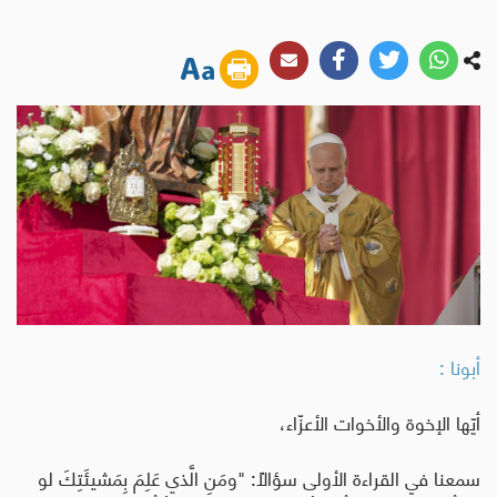
أبونا :
أيّها الإخوة والأخوات الأعزّاء،
سمعنا في القراءة الأولى سؤالًا: "ومَنِ الَّذي عَلِمَ بِمَشيئَتِكَ لو