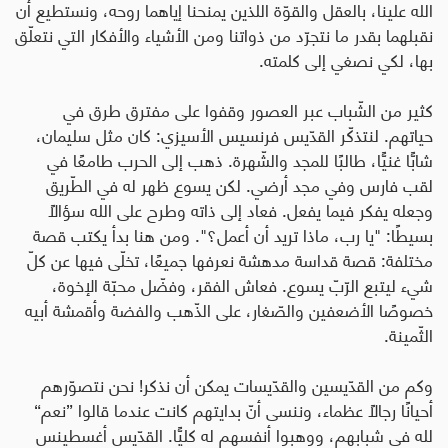
الله علينا، بالعقل والقوّة اللذين يمنحنا إياهما روحه، ونستطيع أن
نقبلهما بقدر ما نتجرّد من ذواتنا ومن الأشياء والأفكار التي نتعلّق
بها، لكي نصغي إلى كلمته.
كثير من الشّباب عبر العصور وقفوا على مفترق طرق في
حياتهم. لنتذكّر القدّيس فرنسيس الأسيزي: كان مثل سليمان،
شابًّا غنيًّا، طالبًا للمجد والشّهرة. ذهب إلى الحرب طامعًا في
لقب فارس وفي مجد أرضي. لكن يسوع ظهر له في الطّريق
وجعله يفكر فيما يفعل. فعاد إلى ذاته وطرح على الله سؤالًا
بسيطًا: "يا رب، ماذا تريد أن أعمل؟". ومن هنا بدأ يكتب قصة
مختلفة: قصة قداسة مدهشة نعرفها جميعًا، تخلّى فيها عن كلّ
شيء ليتبع الرّبّ يسوع. فعاش الفقر، وفضّل محبّة الإخوة،
خصوصًا الأضعفين والصّغار، على الذّهب والفضة وأقمشة أبيه
الثّمينة.
وكم من القدّيسين والقدّيسات يمكن أن نذكر! نحن نتصوّرهم
أحيانًا رجالًا عظماء، وننسى أنّ بدايتهم كانت عندما قالوا
”
نعم
“
لله في شبابهم، ووهبوا أنفسهم له كليًّا. القدّيس أغسطينس