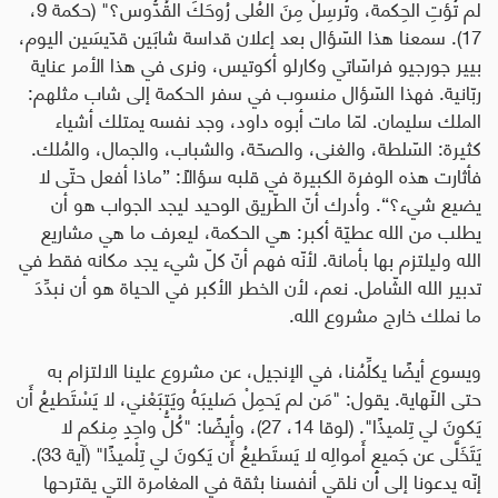
لم تُؤتِ الحِكمة، وتُرسِلْ مِنَ العُلى رُوحَكَ القُدُّوس؟" (حكمة 9،
17). سمعنا هذا السّؤال بعد إعلان قداسة شابَين قدّيسَين اليوم،
بيير جورجيو فراسّاتي وكارلو أكوتيس، ونرى في هذا الأمر عناية
ربّانية. فهذا السّؤال منسوب في سفر الحكمة إلى شاب مثلهم:
الملك سليمان. لمّا مات أبوه داود، وجد نفسه يمتلك أشياء
كثيرة: السّلطة، والغنى، والصحّة، والشباب، والجمال، والمُلك.
فأثارت هذه الوفرة الكبيرة في قلبه سؤالًا:
”
ماذا أفعل حتّى لا
يضيع شيء؟
“
. وأدرك أنّ الطّريق الوحيد ليجد الجواب هو أن
يطلب من الله عطيّة أكبر: هي الحكمة، ليعرف ما هي مشاريع
الله وليلتزم بها بأمانة. لأنّه فهم أنّ كلّ شيء يجد مكانه فقط في
تدبير الله الشّامل. نعم، لأن الخطر الأكبر في الحياة هو أن نبدِّدَ
ما نملك خارج مشروع الله.
ويسوع أيضًا يكلِّمُنا، في الإنجيل، عن مشروع علينا الالتزام به
حتى النّهاية. يقول: "
مَن لم يَحمِلْ صَليبَهُ ويَتبَعْني، لا يَسْتَطيعُ أَن
يَكونَ لي تِلميذًا".
(لوقا 14، 27)، وأيضًا: "
كُلُّ واحِدٍ مِنكم لا
يَتَخَلَّى عن جَميعِ أَموالِه لا يَستَطيعُ أَن يَكونَ لي تِلْميذًا"
(آية 33).
إنّه يدعونا إلى أن نلقي أنفسنا بثقة في المغامرة التي يقترحها