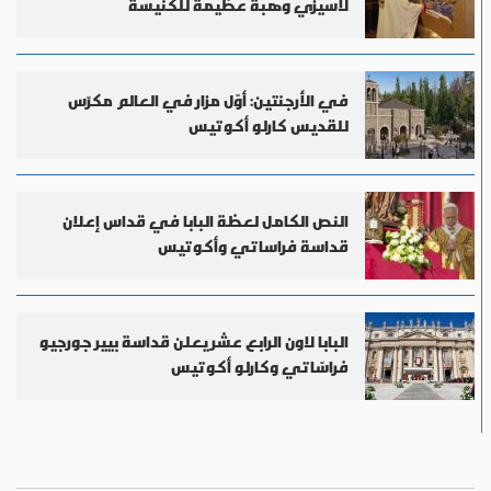
لأسيزي وهبة عظيمة للكنيسة
في الأرجنتين: أوّل مزار في العالم مكرّس
للقديس كارلو أكوتيس
النص الكامل لعظة البابا في قداس إعلان
قداسة فراساتي وأكوتيس
البابا لاون الرابع عشر يعلن قداسة بيير جورجيو
فراسّاتي وكارلو أكوتيس