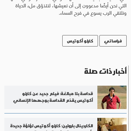
التي نحن أيضًا مدعوون إلى أن نعيشها، لنتذوّق ملء الحياة
ونلتقي الرب يسوع في فرح السماء.
فراساتي
كارلو أكوتيس
أخبار ذات صلة
قداسة بلا مبالغة: فيلم جديد عن كارلو
أكوتيس يقدّم القداسة بوجهها الإنساني
الكاردينال بارولين: كارلو أكوتيس لؤلؤة جديدة