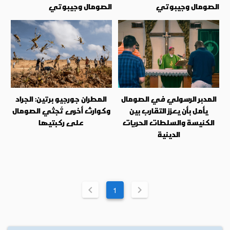
الصومال وجيبوتي
الصومال وجيبوتي
المدبر الرسولي في الصومال
المطران جورجيو برتين: الجراد
يأمل بأن يعزز التقارب بين
وكوارث أخرى تُجثي الصومال
الكنيسة والسلطات الحريات
على ركبتيها
الدينية
1