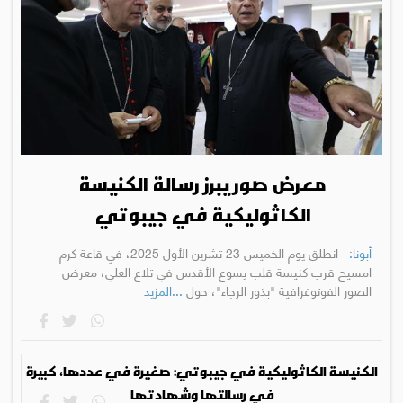
معرض صور يبرز رسالة الكنيسة
الكاثوليكية في جيبوتي
أبونا:
انطلق يوم الخميس 23 تشرين الأول 2025، في قاعة كرم
امسيح قرب كنيسة قلب يسوع الأقدس في تلاع العلي، معرض
الصور الفوتوغرافية "بذور الرجاء"، حول
...المزيد
الكنيسة الكاثوليكية في جيبوتي: صغيرة في عددها، كبيرة
في رسالتها وشهادتها