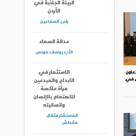
البيئة الجاذبة في
الأردن
رلى السماعين
عدالة السماء
الأب يوسف مونس
الاستثمار في
عاون
ي في
الابداع والمبدعين
مرآة عاكسة
للاهتمام بالإنسان
وانسانيته
المستشار مثقال
مقطش