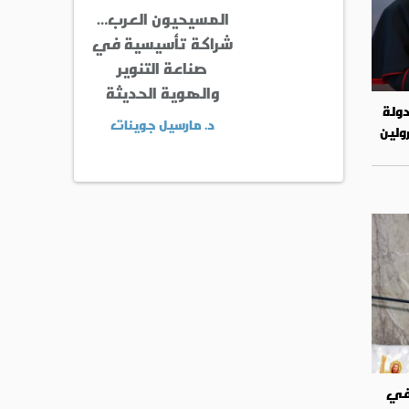
المسيحيون العرب…
شراكة تأسيسية في
صناعة التنوير
والهوية الحديثة
ولة
د. مارسيل جوينات
رولين
 في