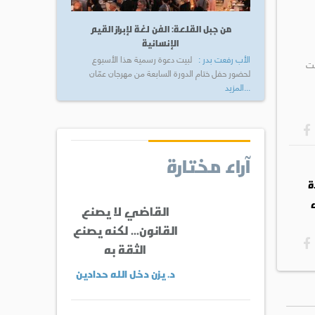
من جبل القلعة: الفن لغة لإبراز القيم
الإنسانية
الأب رفعت بدر :
لبيت دعوة رسمية هذا الأسبوع
حت
لحضور حفل ختام الدورة السابعة من مهرجان عمّان
...المزيد
آراء مختارة
ة
القاضي لا يصنع
القانون... لكنه يصنع
الثقة به
د. يزن دخل الله حدادين