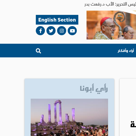
English Section
آراء وأفكار
رأي أبونا
ة