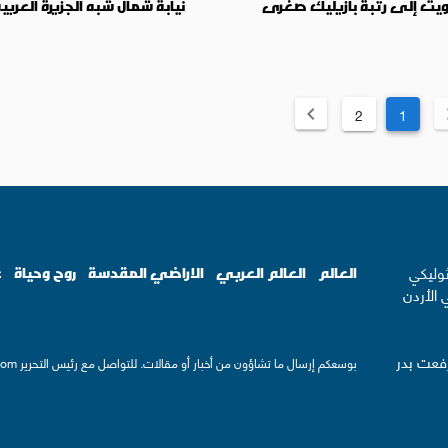
يت إلى رتبة بازيليك صغرى
نيابة شمال شبه الجزيرة العربي
2
1
ثوليكي
العالم
العالم العربي
الاراضي المقدسة
روح وحياة
ع
 الأردن
رفعت بدر
بوسعكم إرسال ما تشاؤون من أخبار أو مقالات. للتواصل مع رئيس التحرير
com