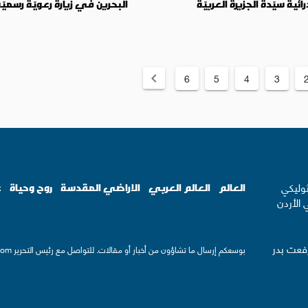
ائية سيّدة الجزيرة العربيّة
البحرين في زيارة رعويّة رسميّ
6
5
4
3
ثوليكي
العالم
العالم العربي
الاراضي المقدسة
روح وحياة
ع
 الأردن
رفعت بدر
بوسعكم إرسال ما تشاؤون من أخبار أو مقالات. للتواصل مع رئيس التحرير
com