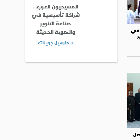
المسيحيون العرب…
شراكة تأسيسية في
صناعة التنوير
س في
والهوية الحديثة
ة
د. مارسيل جوينات
يصل