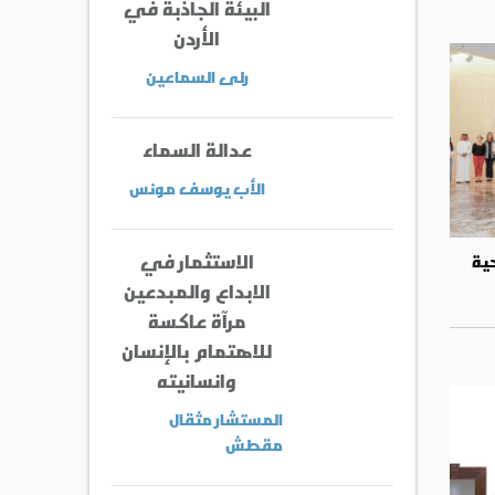
البيئة الجاذبة في
الأردن
رلى السماعين
عدالة السماء
الأب يوسف مونس
الاستثمار في
ية
الابداع والمبدعين
مرآة عاكسة
للاهتمام بالإنسان
وانسانيته
المستشار مثقال
مقطش