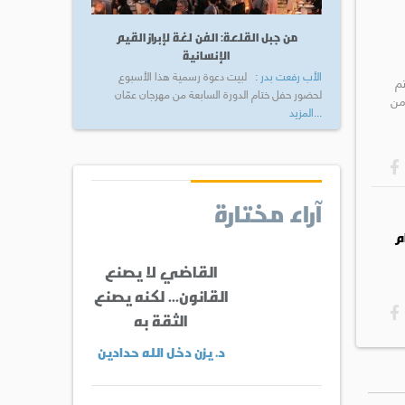
من جبل القلعة: الفن لغة لإبراز القيم
الإنسانية
الأب رفعت بدر :
لبيت دعوة رسمية هذا الأسبوع
م
لحضور حفل ختام الدورة السابعة من مهرجان عمّان
من
...المزيد
آراء مختارة
م
القاضي لا يصنع
القانون... لكنه يصنع
الثقة به
د. يزن دخل الله حدادين