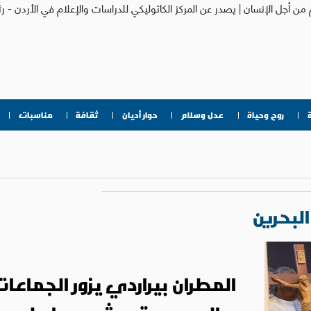
روح وحياة
عدل وسلام
حوار أديان
ثقافة
مناسبات
البحرين
المطران بيراردي يزور الجماعا