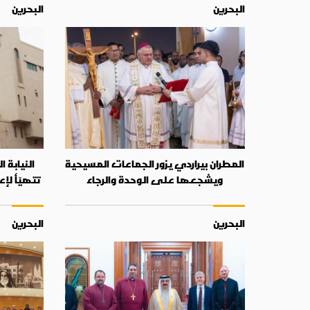
البحرين
البحرين
المطران بيراردي يزور الجماعات المسيحية
النيابة ا
ويشجعها على الوحدة والرجاء
تتهيّأ لإع
البحرين
البحرين