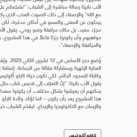
الأب بانيتا رسالة مباشرة إلى الشباب: "نشجّعكم 
مع الله" والإصغاء إلى ذلك الصوت العذب الذي يك
يبحثون عن المعنى والسمو في أماكن مدمّرة، لكن القد
مجرّد معبد، بل مكان مرافقة ونمو روحي. يقول الأب
مواهبهم وأن يكونوا جزءًا فاعلًا في هذا المشروع
والمرافقة والإصغاء".
وُضع حجر 
العناية الإلهية وبمشاركة فعّالة من الجماعة. إضافة إ
وكابلة للسجود الدائم، لكي تكون حياة كارلو أكوت
يقول الأب بانيتا: "إنَّ التعرّف إلى قديس شاب مثل
يمكنهم أن يعيشوا بشكل مختلف، أن يكونوا سعداء، 
هذا المشروع يعد بأن يكون – كما تؤكد والدة كارلو أ
والإيمان مع التكنولوجيا والإبداع، ليقدّم للشباب خب
كارلو أكوتيس