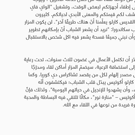
على إطفاء أجهزتكم لبعض الوقت، وتشغيل "الواي فاي
شف لكم قيمتكم والمعنى الأبدي لحياتكم. كثيرون
يس كارلو يعلّمنا أنّ هناك طريقًا آخر". لن يكون المزار
 سكاندورا: "نريد أن يشعر الشباب أنّ بإمكانهم تطوير
، وأن نبني جميعًا فسحة يشعر فيه اكل شخص بالاستقبال
الأساس في 12 تشرين الثاني 2023. ويُقدّر أن تكتمل الأعمال في غضون ثلاث سنوات، تحت رعاية
لى استضافة الرعية، سيضمّ المزار أماكن لقاء ومدرّجًا
يس مصدر إلهام لكل من يقصد تشاكراس دي كوريا. وكما
 كارلو أكوتيس يبدّل قلب الشباب؛ فيكتشفون أنّه
وأن يشهدوا للإنجيل في حياتهم اليومية". ولذلك فإنَّ
كوتيس – "منارة نور"، مكانًا تلتقي فيه البساطة والمحبة
رة فريدة من نوعها في اللقاء مع الله.