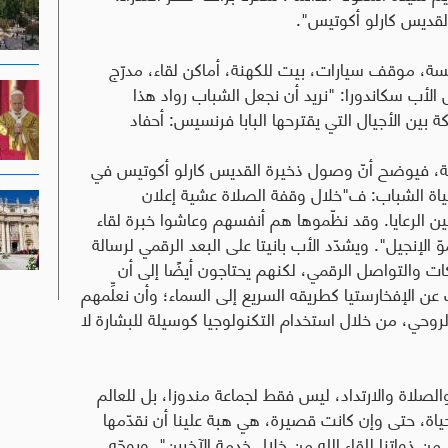
 القديس كارلو أكوتيس".
كنيسة، موقف سيارات، بيت للكهنة، أماكن لقاء، مدرّج
الأب سكاندورا: "نريد أن نجعل الشباب رواد هذا
 بين الأجيال التي يقترحها البابا فرنسيس: أحفاد
وردية، فيوضح أنّ وصول ذخيرة القديس كارلو أكوتيس في
في حياة الشباب: ف"خلال وقفة الصلاة عشية إعلان
 الرعايا. وقد نظّموها هم أنفسهم وعاشوا خبرة لقاء
نجيل". ويشدّد الأب بانيتا على البعد الرقمي لرسالة
ات والتواصل الرقمي، لكنهم يحتاجون أيضًا إلى أن
عن الإفخارستيا كطريقه السريع إلى السماء؛ وأن نعلِّمهم
لروحي، من خلال استخدام التكنولوجيا كوسيلة للبشارة لا
الصلاة والارتداد، ليس فقط لجماعة مندوزا، بل للعالم
الحياة، حتى وإن كانت قصيرة، هي هبة علينا أن نقدّمها
ن ذواتنا للقاء الله من خلال خدمة الآخرين". ويوجّه