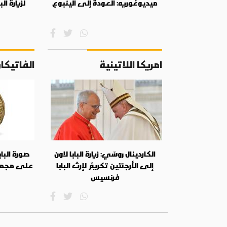
ميديوغوريه: العودة إلى الينبوع
لزيارة ال
امريكا اللاتينية
الفاتيكا
الكاردينال روسّي: زيارة البابا لاون
صورة الباب
إلى الأرجنتين تكريمٌ لإرث البابا
على مجموع
فرنسيس