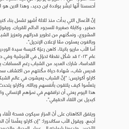
أحسسنا أنّها تبشّر بولادة ابن جديد، وهذا الابن هو
إنَّ الأعمال التي بدأت منذ ثلاثة أشهر تشمل بناء 
صغير، وكابلة صغيرة للسجود الدائم للقربان. ويقول 
المشروع، ونمكّنهم من تطوير قدراتهم وتعزيز الشبكة
وبالغون يعملون معًا لإعلان الإنجيل
".
أما الأب ماريو بانيتا، كاهن رعيّة كنيسة سيدة ال
عام ٢٠٢٣ قد شكّل نقطة تحوّل في الأبرشية و
القداسة، شارك العديد من الشباب رغم المسافات بين
قديس شاب، شهادة حياة مكّنتهم من اكتشاف سموّ الإ
كارلو أكوتيس: "إنَّ الشباب يعيشون في عالم الشبك
يتعلّموا كيف يلتقون بأنفسهم وبالله. وكارلو يتحدث 
هذا اليوم يعني أن نرافقهم في نموّهم الإنساني وا
كبديل عن اللقاء الحقيقي".
ويتفق الكاهنان على أنّ المزار سيكون فسحة للّقاء و
أجمع. ويقول الأب سكاندورا: "إن كارلو يعلّمنا أنّ 
للآخرين. وتدعونا شهادته إلى عيش المحبة، والخروج م