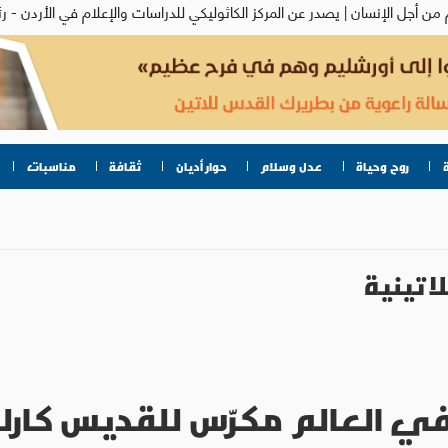
روح وحياة
عدل وسلام
حوار أديان
ثقافة
مناسبات
لاتينية
ر في العالم مكرّس للقديس كار