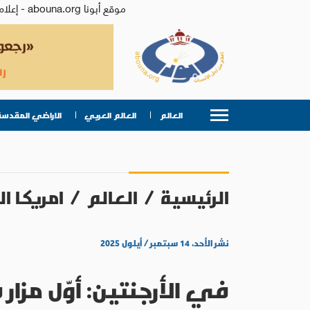
موقع أبونا abouna.org - إعلام من أجل الإنسان | يصدر عن المركز الكاثوليكي للدراسات والإعلام في الأردن - رئيس التحرير: الأب د.رفعت بدر
العالم
العالم العربي
الاراضي المقدسة
الرئيسية
/
العالم
/
امريكا ال
نشر الأحد، ١٤ سبتمبر / أيلول ٢٠٢٥
في الأرجنتين: أوّل مزا