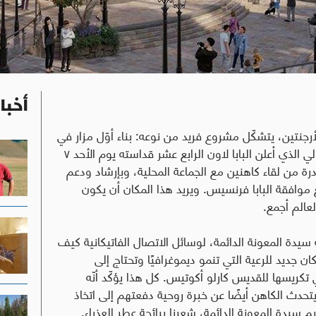
أخبا
جنتين، يتشكّل مشروع فريد من نوعه: بناء أوّل مزار في
العالم مكرّس للقديس كارلو أكوتيس، الشاب الإيطالي الذي أعلن البابا لاون الرابع عشر قداسته يوم الأحد ٧
درة من لقاء كاهنين مع الجماعة المحلية، وبإرشاد ودعم
موافقة البابا فرنسيس. ويريد هذا المكان أن يكون
لعالم أجمع
.
يدة المعونة الدائمة، لوسائل الاتصال الفاتيكانية كيف
جديد للرعية التي تنمو ديموغرافيًا وتحتاج إلى
كريسها للقديس كارلو أكوتيس. كل هذا يؤكّد أنّه
حدث الكاهن أيضًا عن خبرة روحية دفعتهم إلى اتخاذ
 العذراء مريم سيدة المعونة الدائمة، شعرنا برائحة عطر العذراء.