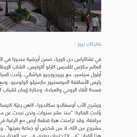
فاتيكان نيوز :
في تشاكراس دي كوريا، ضمن أبرشية مندوزا في الأر
أيلول سبتمبر، مع بييرجورجيو فراسّاتي. وُلدت المبا
رئيس الأساقفة المونسنيور مارسيلو كولومبو، ومع 
فسحة للّقاء الروحي والعبادة، ومنارة إيمان لشباب ا
ويشرح الأب أوسفالدو سكاندورا، كاهن رعيّة كنيسة س
وُلدت الفكرة: "منذ عشر سنوات ونحن نبحث عن مكان 
مرافقة. وقد تزامنت هبة قطعة أرض مع الرغبة في ت
مشروع من الله، لا من شخص أو جماعة بعينها". ويت
هذا القرار: "في ٢٧ حزيران يونيو، في عيد