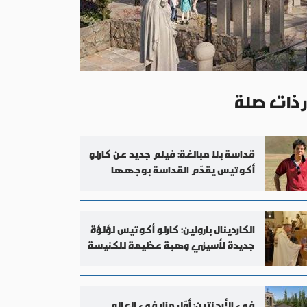
ر ذات صلة
قداسة بلا مبالغة: فيلم جديد عن كارلو
أكوتيس يقدّم القداسة بوجهها
الإنساني
الكاردينال بارولين: كارلو أكوتيس لؤلؤة
جديدة لأسيزي وهبة عظيمة للكنيسة
في الأرجنتين: أوّل مزار في العالم