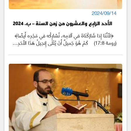
2024/09/14
الأحد الرّابِع والعشرون من زمن السنة – ب، 2024
﴿لأَنَّنَا إِذا شَارَكْنَاهُ في آلامِه، نُشارِكُه في مَجْدِه أَيضًا﴾
(رومة 17:8) كَمْ هُوَ جَميلٌ أَنْ يُتْلَى إِنجيلُ هَذَا الأَحَدِ…