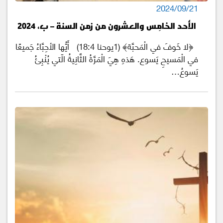
2024/09/21
الأحد الخامِس والعشرون من زمن السنة – ب، 2024
﴿لا خَوفَ في الْمَحبَّة﴾ (1يوحنا 18:4) أَيُّها الأحِبَّاءُ جَميعًا
في الْمَسيحِ يَسوع. هَذهِ هِيَ الْمَرَّةُ الثَّانِيةُ الّتي يُنْبِئُ
يَسوعُ…