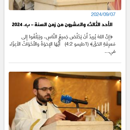
2024/09/07
الأحد الثّالث والعشرون من زمن السنة – ب، 2024
﴿إِنَّ اللهَ يُريدُ أَنْ يَخْلُصَ جَميعُ النَّاسِ، ويَبْلُغُوا إِلى
مَعرِفَةِ الحَقّ﴾ (1طيمو 4:2) أَيُّهَا الإِخوَةُ والأَخَوَاتُ الأعِزّاء
في…