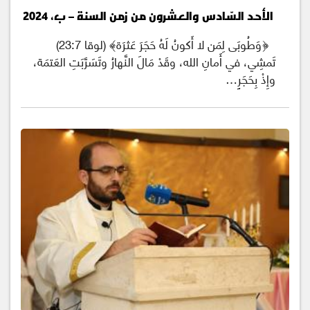
الأحد السّادس والعشرون من زمن السنة – ب، 2024
﴿وَطُوبَى لِمَن لا أَكونُ لَهُ حَجَرَ عَثرَة﴾ (لوقا 23:7)
تَمشِي، في أَمانِ الله، وقَدْ مَالَ النَّهارُ وتَسَرَّبَتِ العَتمَة،
وإِذْ بِحَجَرٍ…