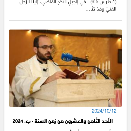
(1بطرس 6:5) في إنجيلِ الأَحَدِ الْمَاضي، رَأَينَا الرَّجُلَ
الغَنيّ وقَدْ دَنَا…
2024/10/12
الأحد الثّامِن والعشرون من زمن السنة - ب، 2024