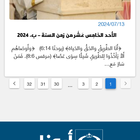
2024/07/13
الأحد الخامِس عَشَر من زمن السنة – ب، 2024
﴿أَنَا الطَّريِقُ والحَقُّ والحَياة﴾ (يوحنّا 6:14) ﴿وأَوصَاهُم
أَلاَّ يَأخُذُوا لِلطَّريقِ شَيئًا سِوَى عَصًا﴾ (مرقس 8:6). فَمَنْ
سَارَ مَع…
32
31
30
3
2
1
...