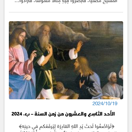
2024/10/19
الأحد التّاسِع والعشرون من زمن السنة – ب، 2024
﴿تَوَاضَعُوا تَحتَ يَدِ اللهِ القادِرَة لِيَرفَعَكم في حينِه﴾