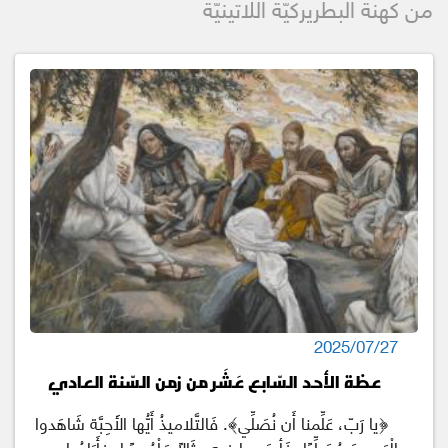
من كهنة البطريركيّة اللاتينيّة
2025/07/27
عظة الأحد السّابع عَشَر من زمن السّنة العادي
﴿يا رَبّ، عَلِّمنا أَن نُصَلِّي﴾. فَالتَّلاميذُ أَيُّها الأَحِبَّة شَاهَدوا
الْمَسيحَ مُصَلِّيًا، فَأبصَروا فِيهِ مِثَالًا مَلْمُوسًا، فأَرَادُوا…