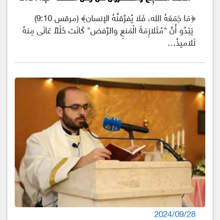
﴿مَا جَمَعَهُ الله، فَلا يُفرِّقنَّهُ الإنسان﴾ (مرقس 9:10)
يَبْدُو أَنَّ "مُتَلازِمَةَ الْمَنعِ والرَّفض" كَانَت خَلَلًا عَانَى مِنهُ
تَلاميذُ…
2024/09/28