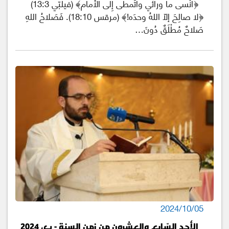
﴿أَنْسى ما ورائي وأَتَمطَّى إِلى الأَمام﴾ (فيلبّي 13:3)
﴿لا صالِحَ إلّا اللهُ وحدَه!﴾ (مرقس 18:10). فَصَلاحُ اللهِ
صَلاحٌ مُطْلَقٌ دُونَ…
2024/10/05
الأحد السّابِع والعشرون من زمن السنة - ب، 2024