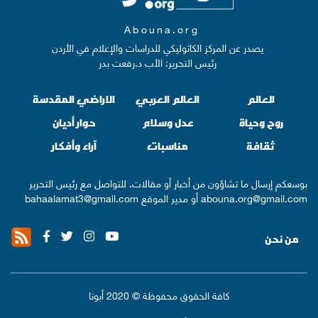
Abouna.org
يصدر عن المركز الكاثوليكي للدراسات والإعلام في الأردن
رئيس التحرير: الأب د.رفعت بدر
العالم
العالم العربي
الاراضي المقدسة
روح وحياة
عدل وسلام
حوار أديان
ثقافة
مناسبات
آراء وأفكار
بوسعكم إرسال ما تشاؤون من أخبار أو مقالات. للتواصل مع رئيس التحرير
abouna.org@gmail.com
أو مدير الموقع
bahaalamat3@gmail.com
من نحن
كافة الحقوق محفوظة © 2020 أبونا