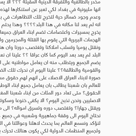
مخدر بالطائفية والتفرقة الدينية المقيتة ؟؟؟ الا 
انها مليونية في بغداد لكي تعبر عن استنكارها لهذ
وعدم وجود ضمائر حية لتخرج تلك التظاهرات في بغد
انه لم يعد لنا مكانه في هذا البلد؟؟؟؟ وهذا يحتم
يخرج بمسيرات واعتصامات تضم ابناء العراق جميعا 
الهجمات البربرية التي يقوم بها القتلة والمجرمين 
ونقتل يوميا وتسلب املاكنا وتغتصب دورنا وان هنا
البلد لم يعد بعد اليوم كما كان عراقا ؟؟ علينا ان نع
يضم الجميع ويتطلب منه ان يعامل مواطنيه على
والقومية والطائفة؟؟ علينا اليوم ان نحرك تلك الضم
صورة لابناء العراق الاصلاء على انهم لهم حقوق 
للعالم بان شعبنا يطالب بان يعامل جميع ابناء 
الحقوق؟ متى تعاد دور المئات من ابناء شعبنا الم
الاصليين ونحن نذبح اليوم؟ الا يكفي خنوعا وسكوت
ويقتل جهارا؟ وتغتصب دوره وتسرق امواله؟ الى متى ي
نحتاج اليوم الى وقفة جماهيرية وشعبيه في جميع دو
لنؤكد ونسمع العالم بما يحدث لاهلنا وعوائلنا في ا
ولجميع المنظمات الدولية لكي يكون هنالك تحرك ب