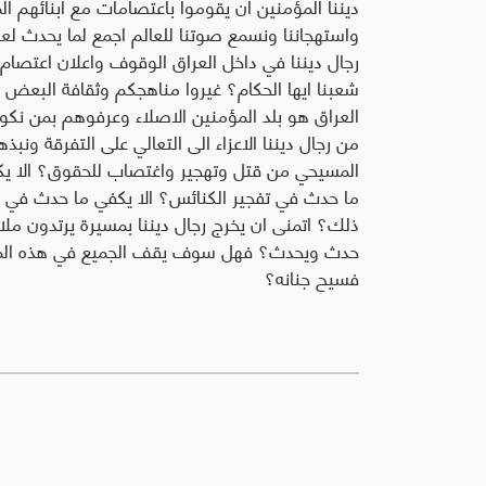
ديننا المؤمنين ان يقوموا باعتصامات مع ابنائهم ا
واستهجاننا ونسمع صوتنا للعالم اجمع لما يحدث ل
رجال ديننا في داخل العراق الوقوف واعلان اعتصا
شعبنا ايها الحكام؟ غيروا مناهجكم وثقافة البعض ال
العراق هو بلد المؤمنين الاصلاء وعرفوهم بمن نكو
من رجال ديننا الاعزاء الى التعالي على التفرقة ون
المسيحي من قتل وتهجير واغتصاب للحقوق؟ الا ي
ما حدث في تفجير الكنائس؟ الا يكفي ما حدث في ق
ذلك؟ اتمنى ان يخرج رجال ديننا بمسيرة يرتدون ملا
حدث ويحدث؟ فهل سوف يقف الجميع في هذه المحن
فسيح جنانه؟