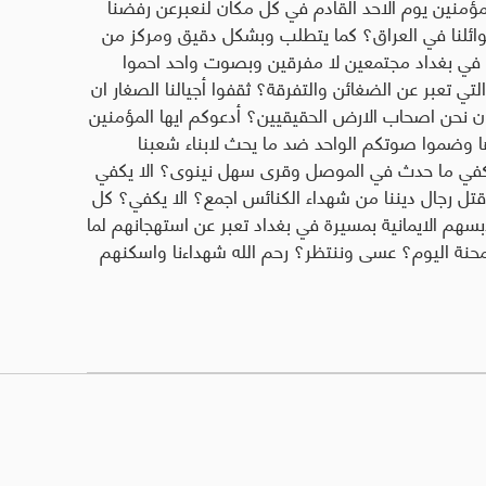
لمؤمنين يوم الاحد القادم في كل مكان لنعبرعن رفضنا
عوائلنا في العراق؟ كما يتطلب وبشكل دقيق ومركز من
م في بغداد مجتمعين لا مفرقين وبصوت واحد احموا
تي تعبر عن الضغائن والتفرقة؟ ثقفوا أجيالنا الصغار ان
ن نحن اصحاب الارض الحقيقيين؟ أدعوكم ايها المؤمنين
بذها وضموا صوتكم الواحد ضد ما يحث لابناء شعبنا
كفي ما حدث في الموصل وقرى سهل نينوى؟ الا يكفي
تل رجال ديننا من شهداء الكنائس اجمع؟ الا يكفي؟ كل
بسهم الايمانية بمسيرة في بغداد تعبر عن استهجانهم لما
ة اليوم؟ عسى وننتظر؟ رحم الله شهداءنا واسكنهم