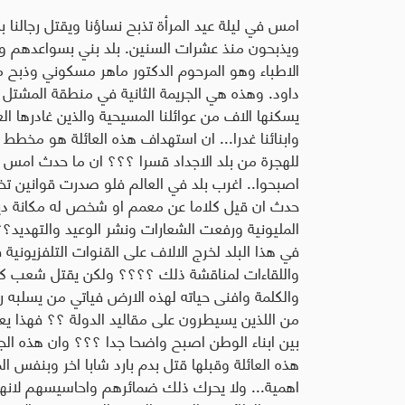
امس في ليلة عيد المرأة تذبح نساؤنا ويقتل رجالنا بدم
ويذبحون منذ عشرات السنين. بلد بني بسواعدهم وب
الاطباء وهو المرحوم الدكتور ماهر مسكوني وذبح م
داود. وهذه هي الجريمة الثانية في منطقة المشتل خ
يسكنها الاف من عوائلنا المسيحية والذين غادرها ال
وابنائنا غدرا... ان استهداف هذه العائلة هو مخ
للهجرة من بلد الاجداد قسرا ؟؟؟ ان ما حدث امس 
اصبحوا.. اغرب بلد في العالم فلو صدرت قوانين تخ
حدث ان قيل كلاما عن معمم او شخص له مكانة دينية
المليونية ورفعت الشعارات ونشر الوعيد والتهديد؟؟
في هذا البلد لخرج الالاف على القنوات التلفزيون
واللقاءات لمناقشة ذلك ؟؟؟؟ ولكن يقتل شعب كام
والكلمة وافنى حياته لهذه الارض فياتي من يسلبه
من اللذين يسيطرون على مقاليد الدولة ؟؟ فهذا يع
بين ابناء الوطن اصبح واضحا جدا ؟؟؟ وان هذه ال
هذه العائلة وقبلها قتل بدم بارد شابا اخر وبنفس ا
اهمية... ولا يحرك ذلك ضمائرهم واحاسيسهم لانهم