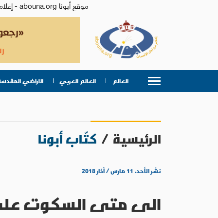
موقع أبونا abouna.org - إعلام من أجل الإنسان | يصدر عن المركز الكاثوليكي للدراسات والإعلام في الأردن - رئيس التحرير: الأب د.رفعت بدر
العالم
العالم العربي
الاراضي المقدسة
الرئيسية
/
كتّاب أبونا
نشر الأحد، ١١ مارس / آذار ٢٠١٨
الى متى السكوت على 