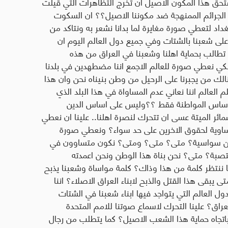
يستحق هذا المكون الاصيل ان تخرج التظاهرات التي قيلت
ه الجرائم الممنهجة ضد مكوننا الاصيل؟؟ ان السكوت
اد لتعطي صورة مغايرة لما بدانا نشعر به ونتاكد من
 على شعبنا بالشتات وفي جميع دول العالم اليوم ان
تطالب بحماية اهلنا وشعبنا في العراق من هذه
ولكي نعطي صورة للعالم الاجمع اننا مضطهدين في بلدنا
لك من يجبرنا على الرحيل من وطن بنيناه نحن وان هذا
لم العالم اننا نعاني عدم المساواة في هذا البلد الذي
 اساس المواطنة فقط ؟؟وليس على اساس الدين
ائر الميتة عسى ان تتحرك لنصرة اهلنا.. علينا ان نعطي
مساوية لحقوق الاخرين على حد سواء؟ ونعطي صورة
الوطن سواسية؟ متى؟ متى؟ ومتى؟ نكون متساوون في
غتصبة؟ متى؟ نحن بناة هذا الوطن ونحن اعمدته
ا ننتظر كلمة من هذا وذاك؟ كلمة مواساة وشعبنا يذبح
بقى هذا القتل والذبح لابناء العراق الاصلاء؟ اننا
ل العالم التي يتواجد فيها ابناء شعبنا في الشتات
لعراق؟ علينا التحرك لاسماع صوتنا للامم المتحدة
اتجاه حماية هذا الشعب الاصيل؟ كما يتطلب من رجال