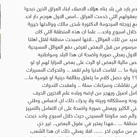
 بارد في بلد بناه هؤلاء الاصلاء ابناء العراق الذين ذبحوا
عقولهم التي خدمت العراق ..امس الاول هوجم دار احد
ع زوجته المرحومة الدكتورة شذى مالك ووالدتها خيرية
لال اسبوع واحد... علما ان هذه المنطقة التي كان
عديد من تلك العوائل ..لانها اصبحت منطقة لقتل اهلنا
طط مرسوم من قبل البعض لغرض دفع العوائل المسيحية
الاول يعطي صورة واضحة ان هذا البلد ومواطنيه
ص مالية البعض او اثرت على بعض المزايا لهم او لو
 ما ... لقامت الدنيا ولم تقعد .. ولتحركت المسيرات
؟ ولو حصل كلام ما يتعلق بطائفة دينية او قومية ما...
ية في نقاشات وصراعات مملة .. ولعقدت الندوات
ل اصيل ويهجر من ارضه وبلده علم الاخرين الحرف
 روحه وممتلكاته وبيته ولا يحرك ذلك اي احساس وطني
ني الكثير ويعطي صورة واضحة على ان التعامل بالتمييز
جرائم ضد مكوننا المسيحي حيث خلال اسبوع واحد ذبحت
لمنطقة ... ..فهذا يعتبر في عقول البعض.. غير ذي
 من مكون اخر ...... افلا يعطي ذلك ان هذا الشعب