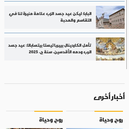
البابا: ليكن عيد جسد الرّب علامة منيرة لنا في
التقاسم والمحبة
تأمل الكاردينال بييرباتيستا بيتسابالا: عيد جسد
الرب ودمه الأقدسين، سنة ج، 2025
أخبار أخرى
روح وحياة
روح وحياة