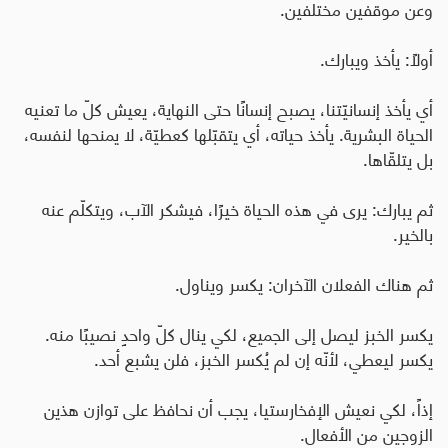
وعن موقفين مختلفين
.
أولاً: يأخذ ويبارك
.
أي يأخذ إنسانيّتنا، يصبح إنسانًا حتى النهاية، يعيش كلّ ما تعنيه
الحياة البشرية. يأخذ حياته، أي يتقبّلها كعطيّة، لا يمنحها لنفسه،
بل يتلقّاها
.
ثم يبارك: يرى في هذه الحياة خيرًا، فيشكر الآب، ويتكلّم عنه
بالخير
.
ثم هناك الفعلان الآخران: يكسر ويناول
.
يكسر الخبز ليصل إلى الجميع، لكي ينال كلّ واحدٍ نصيبًا منه.
يكسر ليعطي، لأنّه إن لم يُكسر الخبز، فلن يشبع أحد
.
إذاً، لكي نعيش الإفخارستيا، يجب أن نحافظ على توازن هذين
الزوجين من الأفعال
.