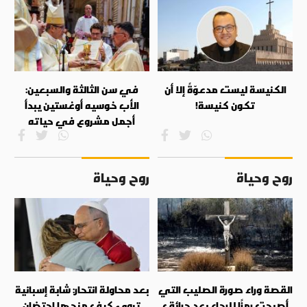
الكنيسة ليست مدعوّةً إلا أن
في سن الثالثة والسبعين:
تكون كنيسة!
الأب خوسيه أوغستين يبدأ
أجمل مشروع في حياته
روح وحياة
روح وحياة
القصة وراء صورة الصليب التي
بعد محاولة انتحار: شابة إسبانية
أصبحت رمزًا للرجاء بعد حرائق
تروي كيف منحها احتضان