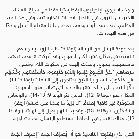
ولهذا، لا يروي الإنجيليون الإفخارستيا فقط في سياق العشاء
الأخير، بل ينثرون في الإنجيل إيماءات إفخارستية، وفي هذا العيد
العظيم، عيد جسد الرب ودمه، يعرض علينا مقطع الإنجيل واحدًا
من هذه الإيماءات
.
بعد عودة الرسل من الرسالة (لوقا 9: 10)، انزوى يسوع مع
تلاميذه في مكان قفر، لكن الجموع، وقد أدركت قصده، تبعته.
فاستقبلهم يسوع، وتحدّث إليهم عن ملكوت الله، وشفى
مرضاهم "لٰكِنَّ الجُموعَ عَلِموا بِالأَمْرِ فتَبِعوه، فٱستَقبَلَهم وكَلَّمَهُم
على مَلَكوتِ الله، وأَبرأَ الَّذينَ يَحتاجونَ إِلى الشِّفاء" (لوقا 9: 11).
يركّز النصّ على حالة الفقر والحاجة التي تعاني منها الجموع:
المكان قفر (لوقا 9: 12)، الناس كثر (لوقا 9: 13-14)، والوسائل
المتوفّرة غير كافية إطلاقًا "لا يَزيدُ ما عِندَنا على خَمسَةِ أَرغِفَةٍ
وسَمَكَتَيْن" (لوقا 9: 13)، وقد بدأ النهار يميل إلى نهايته (لوقا 9:
12). هناك نقص في الحياة لا يستطيع الإنسان وحده تجاوزه
.
الحلّ الذي يقترحه التلاميذ هو أن يُصرَف الجمع "إِصرِفِ الجَمعَ