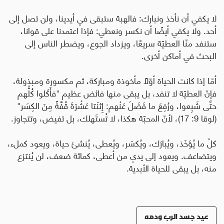
لا يكفي أن نأخذ ونبارك: فالهبة ستبقى في أيدينا، ولن تصل إلى
أحد. ولا يكفي أيضًا أن نكسر ونعطي: فإذا اعتمدنا على قوانا،
ستنفد منّا العطيّة سريعًا، ويزداد الجوع، ويضطر الناس إلى
البحث في أماكن أخرى
.
أمّا إذا كانت الحياة أوّلًا مأخوذة ومباركة، ثم مكسورة ومبذولة،
فإنّ العطيّة لا تنفد، بل يبقى منها فائض عظيم "فأَكَلوا كُلُّهم
حتَّى شَبِعوا، ورُفِعَ ما فَضَلَ عَنْهم: إِثنَتا عَشْرَةَ قُفَّةً مِنَ الكِسَر"
(لوقا 9: 17)، لأنّ المحبّة هكذا، لا تُستَهلك، بل تفيض، وتتجاوز
.
كلّ ما يُؤخَذ، ويُبارَك، ويُكسَر، ويُعطى، يُنشئ حياة، ويعود كملء،
ويتضاعف. ويعود إلى يدي من أعطى، كمائة ضعف، لن يُنتزع
منه، بل يبقى للحياة الأبدية.
عيد جسد الرب ودمه