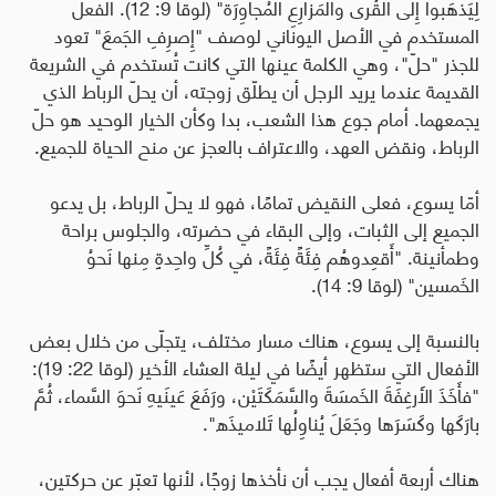
لِيَذهَبوا إِلى القُرى والمَزارِعِ المُجاوِرَة" (لوقا 9: 12). الفعل
المستخدم في الأصل اليوناني لوصف "إِصرِفِ الجَمعَ" تعود
للجذر "حلّ"، وهي الكلمة عينها التي كانت تُستخدم في الشريعة
القديمة عندما يريد الرجل أن يطلّق زوجته، أن يحلّ الرباط الذي
يجمعهما. أمام جوع هذا الشعب، بدا وكأن الخيار الوحيد هو حلّ
الرباط، ونقض العهد، والاعتراف بالعجز عن منح الحياة للجميع
.
أمّا يسوع، فعلى النقيض تمامًا، فهو لا يحلّ الرباط، بل يدعو
الجميع إلى الثبات، وإلى البقاء في حضرته، والجلوس براحة
وطمأنينة. "أَقعِدوهُم فِئَةً فِئَةً، في كُلِّ واحِدةٍ مِنها نَحوُ
الخَمسين" (لوقا 9: 14).
بالنسبة إلى يسوع، هناك مسار مختلف، يتجلّى من خلال بعض
الأفعال التي ستظهر أيضًا في ليلة العشاء الأخير (لوقا 22: 19):
"فأَخَذَ الأَرغِفَةَ الخَمسَةَ والسَّمَكَتَيْن، ورَفَعَ عَينَيهِ نَحوَ السَّماء، ثُمَّ
بارَكَها وكَسَرَها وجَعَلَ يُناوِلُها تَلاميذَه
".
هناك أربعة أفعال يجب أن نأخذها زوجًا، لأنها تعبّر عن حركتين،