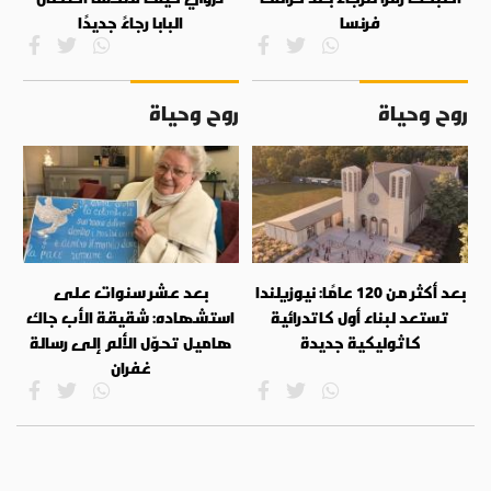
فرنسا
البابا رجاءً جديدًا
روح وحياة
روح وحياة
بعد أكثر من 120 عامًا: نيوزيلندا
بعد عشر سنوات على
تستعد لبناء أول كاتدرائية
استشهاده: شقيقة الأب جاك
كاثوليكية جديدة
هاميل تحوّل الألم إلى رسالة
غفران