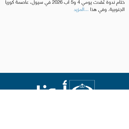
ختام ندوة عُقدت يومي 4 و5 آب 2026 في سيول، عاصمة كوريا
الجنوبية. وفي هذا
...المزيد
Abouna.org
يصدر عن المركز الكاثوليكي للدراسات والإعلام في الأردن
رئيس التحرير: الأب د.رفعت بدر