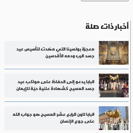
أخبار ذات صلة
معجزة بولسينا التي مهّدت لتأسيس عيد
جسد الرب ودمه الأقدسين
البابا يدعو إلى الحفاظ على مواكب عيد
جسد المسيح كشهادة علنية حيّة للإيمان
البابا لاون الرابع عشر: المسيح هو جواب الله
على جوع الإنسان