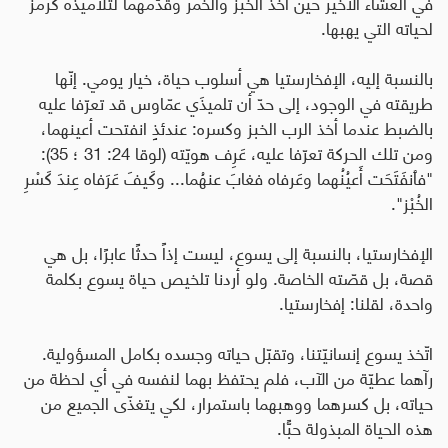
في العشاء الأخير حين أخذ الخبز والخمر وقدّمهما لتلاميذه كرمز
لحياته التي يهبها
.
بالنسبة إليه، الإفخارستيا هي أسلوب حياة، خيار يومي. إنّها
طريقته في الوجود، إلى حدّ أن تلميذَي عمّاوس قد تعرّفا عليه
بالضبط عندما أخذ الرب الخبز وكسره: عندئذٍ انفتحت أعينهما،
ومن تلك الحركة تعرّفا عليه، عَرِف هويّته (لوقا 24: 31 ؛ 35):
"فٱنفَتَحَت أَعيُنُهما وعَرفاه فغابَ عنهُما... وكَيفَ عَرَفاه عِندَ كَسْرِ
الخُبْز
".
الإفخارستيا، بالنسبة إلى يسوع، ليست إذاً حدثًا عابرًا، بل هي
قصة، بل قصّته الخاصة. ولو أردنا تلخيص حياة يسوع بكلمة
واحدة، لقلنا: إفخارستيا
.
اتّخذ يسوع إنسانيّتنا، وتقبّل حياته وجسده بكامل المسؤولية.
رآهما عطيّة من الآب، فلم يحتفظ بهما لنفسه في أي لحظة من
حياته، بل كسرهما ووهبهما باستمرار، لكي يتغذّى الجميع من
هذه الحياة المبذولة حبًّا
.