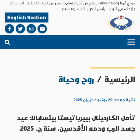
موقع أبونا abouna.org - إعلام من أجل الإنسان | يصدر عن المركز الكاثوليكي للدراسات
والإعلام في الأردن - رئيس التحرير: الأب د.رفعت بدر
English Section
الرئيسية
/
روح وحياة
نشر الجمعة، ٢٠ يونيو / حزيران ٢٠٢٥
تأمل الكاردينال بييرباتيستا بيتسابالا: عيد
جسد الرب ودمه الأقدسين، سنة ج، 2025