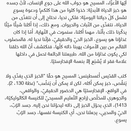
أيّها الأعزّاء، المسيح هو جواب الله على جوع الإنسان، لأنّ جسده
هو خبز الحياة الأبديّة: خذوا كلوا من هذا كلكم! ودعوة يسوع
تشمل كلّ حياتنا اليوميّة: فلكي نحيا، نحتاج إلى أن نتغذّى من
الحياة، نتغذّى من النّبات والحيوان. ومع ذلك، إذا أكلنا شيئًا ميّتًا
يذكّرنا ذلك بأنّنا، مهما أكلنا، سنموت في النّهاية. أمّا إذا كان
غذاؤنا هو يسوع، الخبز الحيّ والحقيقيّ، فإنّنا نحيا له. فالمصلوب
القائم من بين الأموات يهبنا ذاته كلّها، فنكتشف أنّ الله خلقنا
لكي يكون غذاؤنا من الله. طبيعتنا الجائعة تحمل في داخلها
علامة فقر لا يُشبَع إلّا بنعمة الإفخارستيّا.
كتب القدّيس أغسطينس: المسيح هو حقًا "الخبز الذي يغذّي ولا
يَنقُص، خبز يمكن أكله، لكن لا يمكن أن يَنضُب" (عظة 130، 2).
في الواقع، الإفخارستيّا هي الحضور الحقيقيّ، والواقعي،
والجوهري للمخلّص (راجع التّعليم المسيحيّ للكنيسة الكاثوليكيّة،
1413)، الذي يحوّل الخبز إلى ذاته ليحوّلنا نحن إليه. جسد الرّبّ،
الحيّ والمحيي، يجعلنا نحن، أي الكنيسة نفسها، جسد الرّبّ
يسوع.