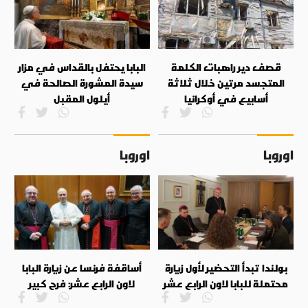
قصف دير راهبات الكلمة
البابا يحتفل بالقداس في مزار
المتجسد مرتين خلال ثلاثة
سيدة المشورة الصالحة في
أسابيع في أوكرانيا
أيلول المقبل
اوروبا
اوروبا
بولندا تبدأ التحضير لأول زيارة
أساقفة فرنسا عن زيارة البابا
محتملة للبابا لاون الرابع عشر
لاون الرابع عشر: فرح كبير