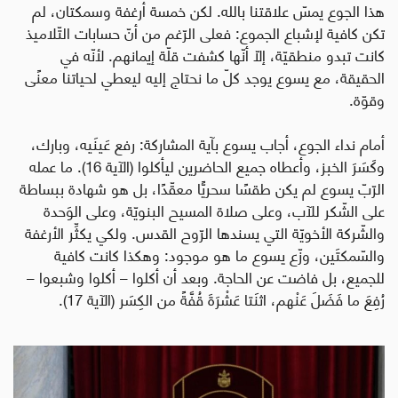
هذا الجوع يمسّ علاقتنا بالله. لكن خمسة أرغفة وسمكتان، لم
تكن كافية لإشباع الجموع: فعلى الرّغم من أنّ حسابات التّلاميذ
كانت تبدو منطقيّة، إلّا أنّها كشفت قلّة إيمانهم. لأنّه في
الحقيقة، مع يسوع يوجد كلّ ما نحتاج إليه ليعطي لحياتنا معنًى
وقوّة.
أمام نداء الجوع، أجاب يسوع بآية المشاركة: رفع عَينَيه، وبارك،
وكَسَرَ الخبز، وأعطاه جميع الحاضرين ليأكلوا (الآية 16). ما عمله
الرّبّ يسوع لم يكن طقسًا سحريًّا معقّدًا، بل هو شهادة ببساطة
على الشّكر للآب، وعلى صلاة المسيح البنويّة، وعلى الوَحدة
والشّركة الأخويّة التي يسندها الرّوح القدس. ولكي يكثِّر الأرغفة
والسّمكتَين، وزّع يسوع ما هو موجود: وهكذا كانت كافية
للجميع، بل فاضت عن الحاجة. وبعد أن أكلوا – أكلوا وشبعوا –
رُفِعَ ما فَضَلَ عَنْهم، اثنَتا عَشْرَةَ قُفَّةً من الكِسَر (الآية 17).