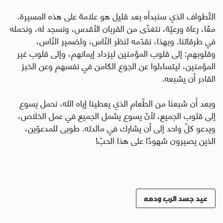
التّطواف الذي سنبدأه بعد قليل هو علامة على هذه المسيرة.
معًا، رعاة ورعيّة، نتغذّى من القربان الأقدس، ونسجد له، ونحمله
في طرقاتنا. وبهذا، نقدّمه لنظر النّاس، ولضمير النّاس،
وقلوبهم: إلى قلوب المؤمنين ليزداد إيمانهم، وإلى قلوب غير
المؤمنين، ليتساءلوا عن الجوع الكامن في نفسهم وعن الخبز
القادر أن يشبعه.
وبعد أن شبعنا من الطّعام الذي يعطينا إياه الله، نحمل يسوع
إلى قلوب الجميع، لأنّ يسوع يشمل الجميع في عمل الخلاص،
ويدعو كلّ واحد إلى أن يشارك في مائدته. طوبى للمدعوّين،
الذين يصيرون شهودًا على هذا الحبّ!
عيد جسد الرب ودمه