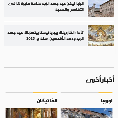
البابا: ليكن عيد جسد الرّب علامة منيرة لنا في
التقاسم والمحبة
تأمل الكاردينال بييرباتيستا بيتسابالا: عيد جسد
الرب ودمه الأقدسين، سنة ج، 2025
أخبار أخرى
اوروبا
الفاتيكان