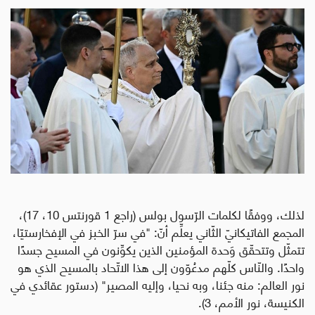
لذلك، ووفقًا لكلمات الرّسول بولس (راجع 1 قورنتس 10، 17)،
المجمع الفاتيكانيّ الثّاني يعلِّم أنّ: "في سرّ الخبز في الإفخارستيّا،
تتمثّل وتتحقّق وَحدة المؤمنين الذين يكوِّنون في المسيح جسدًا
واحدًا. والنّاس كلّهم مدعُوّون إلى هذا الاتّحاد بالمسيح الذي هو
نور العالم: منه جئنا، وبه نحيا، وإليه المصير" (دستور عقائدي في
الكنيسة، نور الأمم، 3).