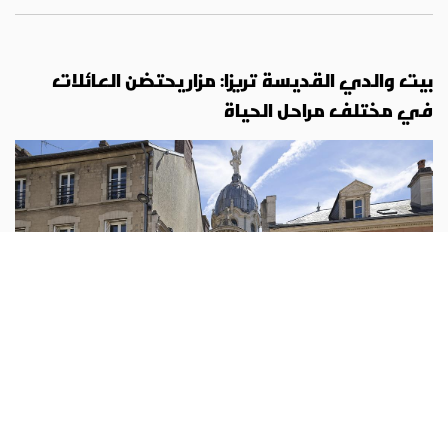
بيت والدي القديسة تريزا: مزار يحتضن العائلات
في مختلف مراحل الحياة
روح وحياة
أبونا :
في مدينة ألانسون الفرنسية، لا تزال قصة القديسين