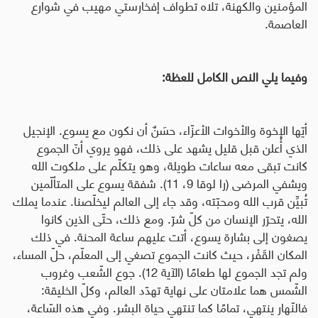
المؤمنين والكهنة، تلاه تطواف إفخارستي مهيب في شوارع
العاصمة.
وفيما يلي النص الكامل للعظة:
أيّها الإخوة والأخوات الأعزّاء، حسَنٌ أن نكون مع يسوع. الإنجيل
الذي أُعلن قبل قليل يشهد على ذلك، فهو يروي أنّ الجموع
كانت تبقى معه ساعات طويلة، وهو يتكلّم على ملكوت الله
ويشفي المرضى (را لوقا 9، 11). شفقة يسوع على المتألّمين
تُبيِّن قرب الله ومحبّته، وقد جاء إلى العالم ليخلّصنا. عندما يملك
الله، يتحرّر الإنسان من كلّ شرّ. ومع ذلك، حتّى الذين كانوا
يصغون إلى بشارة يسوع، أتت عليهم ساعة المحنة. في ذلك
المكان القَفْر، حيث كانت الجموع تصغي إلى المعلّم، حلّ المساء،
ولم تجد الجموع لها طعامًا (الآية 12). جوع الشّعب وغروب
الشّمس هما علامتان على نهاية تهدّد العالم، وكلّ الخليقة:
فالنّهار ينتهي، تمامًا كما تنتهي حياة البشر. وفي هذه السّاعة،