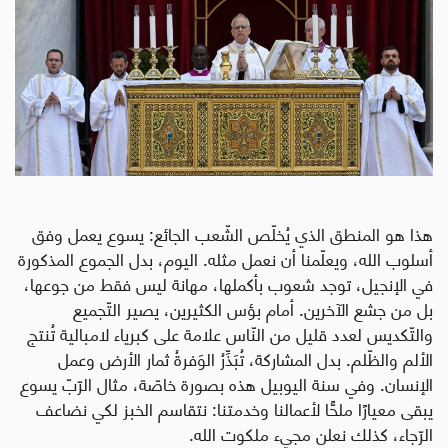
هذا هو المنطق الذي يُخلّص الشّعب الجائع: يسوع يعمل وفق
أسلوب الله، ويعلّمنا أن نعمل مثله. اليوم، بدل الجموع المذكورة
في الإنجيل، توجد شعوب بأكملها، مهانة ليس فقط من جوعها،
بل من جشع الآخرين. أمام بؤس الكثيرين، يصير التّجميع
والتّكديس لعدد قليل من النّاس علامة على كبرياء لامبالية تُنتج
الألم والظّلم. بدل المشاركة، تُبَذِّرُ الوَفرةُ ثمار الأرض وعمل
الإنسان. وفي سنة اليوبيل هذه بصورة خاصّة، مثال الرّبّ يسوع
يبقى معيارًا ملحًّا لأعمالنا وخدمتنا: نتقاسم الخبز لكي نضاعف
الرّجاء، كذلك نعلن مجيء ملكوت الله.