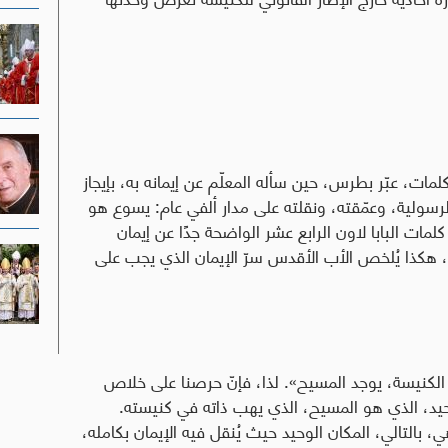
 الله الحي» (متى 16: 16). بهذه الكلمات، عبّر بطرس، حين سأله المعلّم عن إيمانه به، بإيجاز
لرسولية، وعمّقته، ونقلته على مدار ألفي عام: يسوع هو
كلمات البابا لاون الرابع عشر الواضحة جدًا عن إيمان
، هكذا يُلخص الأب الأقدس سرّ الإيمان الذي يجب على
كنيسة، يوجد المسيح». لذا، فإنّ حرصنا على خلاص
وحيد، الذي هو المسيح، الذي يهب ذاته في كنيسته.
التالي، المكان الوحيد حيث يُنقل فيه الإيمان بكامله،