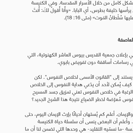
ة بشكل كامل من خلال الأسرار المقدسة. وفي الكنيسة
سها خليفة بطرس، أي البابا. «وأَنا أَقولُ لكَ: أَنتَ
 سُلْطانُ المَوت» (متى 16: 18).
لعاصفة
ي بإعلان جمعية القديس بيوس العاشر الكهنوتية، التي
في رسامات أساقفة دون تفويض بابوي.
سة، يستند إلى "القانون الأسمى لخلاص النفوس". لكن
يف يُمكن لأحد أن يدّعي هداية النفوس إلى الخلاص
 الرغبة في خلاص النفوس تعني تمزيق جسد المسيح
لنفوس مُعرّضة لخطر الضياع نتيجة هذا الشرخ الجديد؟
الإيمان. أعلم كم يُستهان أحيانًا بإرث الإيمان اليوم، حتى
ا. وأعلم أن البعض ينسى أن سلسلة حياة الكنيسة
قدسة -ما نسمّيه التقليد- هي وحدها التي تضمن لنا أن ما