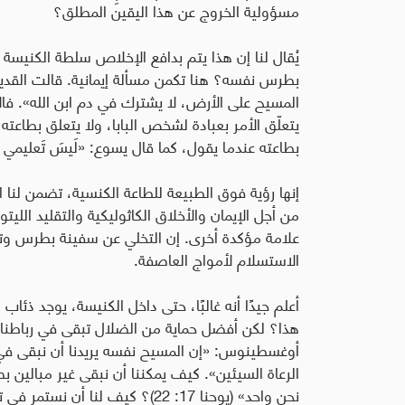
مسؤولية الخروج عن هذا اليقين المطلق؟
يُقال لنا إن هذا يتم بدافع الإخلاص سلطة الكنيس
بطرس نفسه؟ هنا تكمن مسألة إيمانية. قالت القديسة 
المسيح على الأرض، لا يشترك في دم ابن الله». فالأ
يتعلّق الأمر بعبادة لشخص البابا، ولا يتعلق بطاعته 
بطاعته عندما يقول، كما قال يسوع: «لَيسَ تَعليمي مِن عِندي
إنها رؤية فوق الطبيعة للطاعة الكنسية، تضمن لنا ارت
من أجل الإيمان والأخلاق الكاثوليكية والتقليد اللي
علامة مؤكدة أخرى. إن التخلي عن سفينة بطرس وت
الاستسلام لأمواج العاصفة.
أعلم جيدًا أنه غالبًا، حتى داخل الكنيسة، يوجد ذئا
هذا؟ لكن أفضل حماية من الضلال تبقى في رباطنا
أوغسطينوس: «إن المسيح نفسه يريدنا أن نبقى في و
الرعاة السيئين». كيف يمكننا أن نبقى غير مبالين بصل
نحن واحد» (يوحنا 17: 22)؟ كيف 