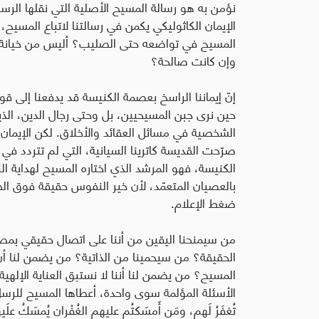
نؤمن به هو رسالة المسيح الأصلية التي نقلها الرسل. 
الإيمان الكاثوليكي يكمن في رسالتنا لاتباع المسيح،
المسيح في تواضعه حتى الصليب؟ أليس من خيانة الت
وإن كانت صالحة؟
حين نرى جبن المسيحيين، بل وحتى رجال الدين، الذي
الشخصية في مسائل العقائد والأخلاق. لكن الإيمان لا
صرّحت القديسة كاترينا السيانية، التي لم تتردد في نص
الكنيسة، فهو المرشد الذي اختاره المسيح لهداية الن
بالعصيان المتعمّد، لأن خير النفوس حقيقة فوق ال
ضغط الإعلام.
من سيمنحنا اليقين من أننا على اتصال حقيقي بمصد
الحقيقة؟ من سيحمينا من الذاتية؟ من يضمن لنا أن نس
المسيح؟ من يضمن لنا أننا لا نستبق العناية الإلهية و
الأسئلة المؤلمة سوى واحدة، أعطاها المسيح للرسل: «مَن س