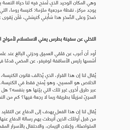
وهي المكان الوحيد الذي تُمنح فيه لنا حياة النعم
يوجد مركز، نقطة مرجعية ملزمة: كنيسة روما، التي يرأ
صَخرٌ وعلى الصَّخرِ هذا سَأَبني كَنيسَتي، فَلَن يَقوى عليها
التخلي عن سفينة بطرس يعني الاستسلام لأمواج ا
أود أن أعرب عن قلقي العميق وحزني البالغ عند علم
أسّسها رئيس الأساقفة لوفيفر، عن المضي قدمًا 
يُقال لنا إن هذا القرار، الذي يُخالف قانون الكني
الخلاص هو المسيح، وهو يُمنح فقط في الكنيسة. ك
عبر طرق أخرى غير تلك التي بيّنها هو بنفسه؟ هل
السريّ تمزيقًا بطريقة ربما لا رجعة فيها؟ كم من ا
يُقال لنا إن هذا الفعل يهدف إلى الدفاع عن التقليد و
من قبل أولئك الذين أُنيطت بهم رسالة الدفاع عنه
المتواصلة، وإعلان الإيمان، والاحتفال بالأسرار الم