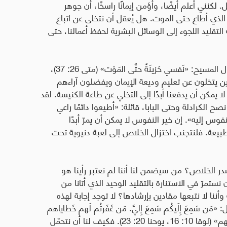
لكنني أعلم أيضًا، وأؤمن إيمانًا راسخًا، أن جوهر
 الذي أطاع حتى الموت. هل يُعقل أن نتخلى عن اتباع
قليد اللجوء إلى الوسائل البشرية لحفظ أعمالنا، حتى
إنّ إيماننا الراسخ بعصمة الكنيسة قد يدفعنا إلى قول المسيح: «نَفسي حَزينَةٌ حتَّى المَوْت» (متى 26: 37)،
ن يتخلون عن تعليم وديعة الإيمان ويفضلون آراءهم
 يمكن أن يدفعنا أبدًا إلى التخلي عن طاعة الكنيسة. لقد
ح الكرادلة وحتى البابا، قائلة: «أطيعوا دائمًا راعي
فوس إليه». إن خير النفوس لا يمكن أن يمرّ أبدًا
طبيعة. فلنتجنب اختزال الخلاص إلى لعبة دنيوية تحت
ر الخلاص؟ من سيضمن لنا أننا لم نعتبر رأينا هو
تمرّ في الاستنارة بالتقليد الوحيد الذي أتانا من
أننا لا نتبعها مقادين بإرشادها؟ لا توجد إجابة لهذه
َمِعَ إِلَيكُم سَمِعَ إِليَّ. مَن غَفَرتُم لَهم خَطاياهم
تُغفَرُ لَهم، ومَن أَمسَكتُم عليهمِ الغُفْران يُمسَكُ علَيهم» (لوقا 10: 16، يوحنا 20: 23). فكيف لنا أن نتحمّل