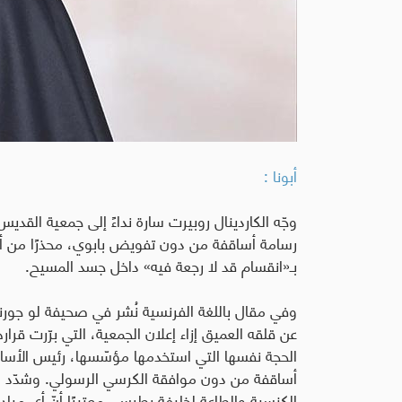
أبونا :
وجّه الكاردينال روبيرت سارة نداءً إلى جمعية القد
رسامة أساقفة من دون تفويض بابوي، محذرًا من أنّ ه
بـ«انقسام قد لا رجعة فيه» داخل جسد المسيح
.
عن قلقه العميق إزاء إعلان الجمعية، التي برّرت قر
أساقفة من دون موافقة الكرسي الرسولي
.
وشدّد س
الكنسية والطاعة لخليفة بطرس، معتبرًا أنّ أي مبادرة