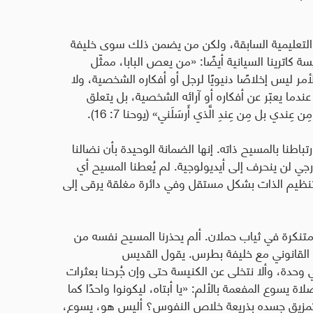
ة التعليمية السابقة، ولكن من يضمن ذلك سوى خليفة
كاترينا السيانية أيضًا: «من يعص البابا، ممثّل
مر ليس إخلاصًا دنيويًا لرجل أو أفكاره الشخصية، ولا
عندما يعبّر عن أفكاره أو آرائه الشخصية، بل يتعلق
 بل مِن عِندِ الَّذي أَرسَلَني» (يوحنا 7: 16).
باطنا بالمسيح ذاته. إنها الضمانة الوحيدة بأن نضالنا
تورجي لن ينحرف إلى أيديولوجية. لم يُعطنا المسيح أي
نظيم الذات بشكل مستقل وفي دائرة مغلقة يرقى إلى
ب متنكرة في ثياب حملان. ألم يحذرنا المسيح نفسه من
 القانوني مع خليفة بطرس. يقول القديس
حدة، وألا نتخلى عن الكنيسة حتى وإن جُرحنا بعثرات
اة يسوع المفعمة بالألم: «يا أبتاه، ليكونوا واحدًا كما
لنا أن نستمر في تمزيق جسده بذريعة خلاص النفوس؟ أليس هو، يسوع،