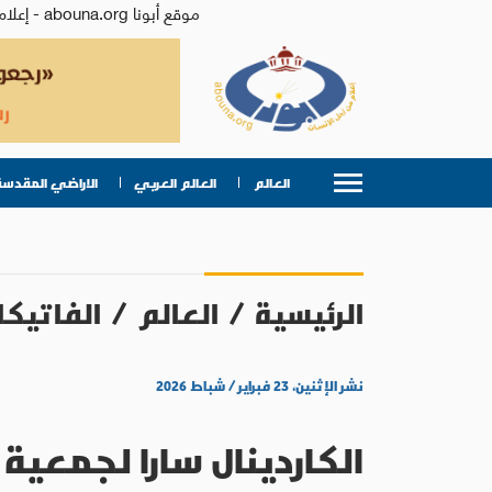
موقع أبونا abouna.org - إعلام من أجل الإنسان | يصدر عن المركز الكاثوليكي للدراسات والإعلام في الأردن - رئيس التحرير: الأب د.رفعت بدر
العالم
العالم العربي
الاراضي المقدسة
الرئيسية
/
العالم
/
الفاتيكا
نشر الإثنين، ٢٣ فبراير / شباط ٢٠٢٦
الكاردينال سارا لجمعية