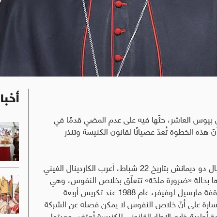
أخبا
يس بيوس العاشر، حثّها فيه على عدم المضي قدمًا في
ذه الخطوة تُعدّ عصيانًا لقانون الكنيسة وتنذر
وفي مقال باللغة الفرنسية نُشر في صحيفة لو جورنال دو ديمانش بتاريخ 22 شباط، أعرب الكاردينال الغيني
ارها بحالة «ضرورة ملحّة» تتعلّق بخلاص النفوس، وهي
الحجة نفسها التي استخدمها مؤسّسها، رئيس الأساقفة مارسيل لوفيفر، عام 1988 عند تكريس أربعة
ارة على أنّ خلاص النفوس لا يمكن فصله عن الشركة
 أحادية خارج الإطار القانوني للكنيسة تُعرّض وحدتها