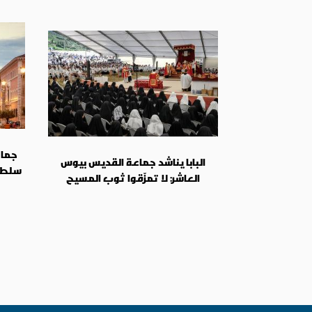
جماع
البابا يناشد جماعة القديس بيوس
سلطة 
العاشر: لا تمزّقوا ثوب المسيح