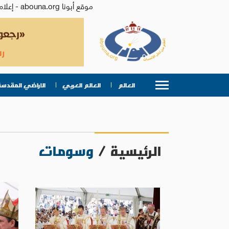
موقع أبونا abouna.org - إعلام من أجل الإنسان | يصدر عن المركز الكاثوليكي للدراسات والإعلام في الأردن - رئيس التحرير: الأب د.رفعت بدر
العالم
العالم العربي
الاراضي المقدسة
الرئيسية
/
وسومات