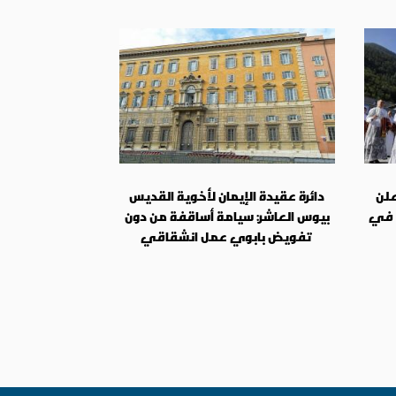
علن
دائرة عقيدة الإيمان لأخوية القديس
 في
بيوس العاشر: سيامة أساقفة من دون
تفويض بابوي عمل انشقاقي