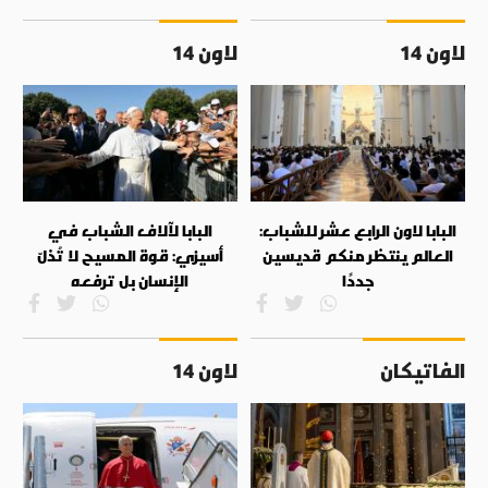
لاون 14
لاون 14
البابا لاون الرابع عشر للشباب:
البابا لآلاف الشباب في
العالم ينتظر منكم قديسين
أسيزي: قوة المسيح لا تُذلّ
جددًا
الإنسان بل ترفعه
الفاتيكان
لاون 14