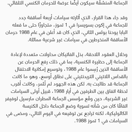
الجماعة المنشقّة سيكون أيضًا عرضة للحرمان الكنسي التلقائي.
وقد جاء هذا القرار، الذي أثارته سيامات أربعة أساقفة جدد
للجماعة في إكون بسويسرا في 1 تموز، متجاوزًا حتى ما فعله
البابا يوحنا بولس الثاني، الذي كان قد أعلن في عام 1988 حرمان
الأساقفة المنخرطين في سيامات غير شرعية مماثلة
.
وخلال العقود اللاحقة، بذل الفاتيكان محاولات متعددة لإعادة
الجماعة إلى حظيرة الكنسية، بما في ذلك رفع الحرمان عن
الأساقفة الذين رُسِموا عام 1988، وتوسيع إمكانية الاحتفال
بالقداس اللاتيني التريدنتيني على نطاق أوسع، وهو ما كانت
الجماعة قد طالبت به. لكن هذه الجهود لم تُثمر، وكانت أقرب
لحظة اتفاق بين الطرفين في أيار 1988، قبيل أولى السيامات
غير الشرعية، حين وقّع مؤسس الجماعة المطران مارسيل لوفيفر
اتفاقًا كان من شأنه تسوية وضع الجماعة داخل الكنيسة
الكاثوليكية، لكنه تراجع عن توقيعه في اليوم التالي، ومضى في
السيامات في 1 تموز 1988
.