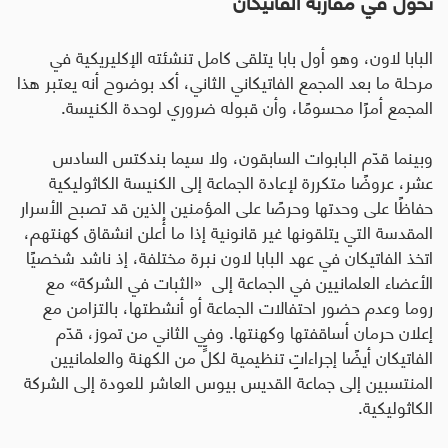
البابا لاون، وهو أول بابا يتلقى كامل تنشئته الإكليريكية في
مرحلة ما بعد المجمع الفاتيكاني الثاني، أكد بوضوح أنه يعتبر هذا
المجمع أمرًا محسومًا، وأن قبوله ضروري لوحدة الكنيسة.
وبينما قدّم البابوات السابقون، ولا سيما بندكتس السادس
عشر، عروضًا متكررة لإعادة الجماعة إلى الكنيسة الكاثوليكية
حفاظًا على وحدتها وحرصًا على المؤمنين الذين قد تصبح الأسرار
المقدسة التي يتلقونها غير قانونية إذا ما أُعلن انشقاق كهنتهم،
اتخذ الفاتيكان في عهد البابا لاون نبرة مختلفة، إذ ناشد شخصيًا
الأعضاء العلمانيين في الجماعة إلى «الثبات في الشركة» مع
روما وعدم حضور احتفالات الجماعة أو أنشطتها، بالتزامن مع
إعلان حرمان أساقفتها وكهنتها. وفي الثاني من تموز، قدّم
الفاتيكان أيضًا إجراءاتٍ تنظيمية لكلٍّ من الكهنة والعلمانيين
المنتسبين إلى جماعة القديس بيوس العاشر للعودة إلى الشركة
الكاثوليكية.