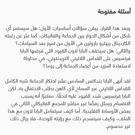
أسئلة مفتوحة
وبعد هذا القرار، يبقى سؤالان أساسيان: الأول: هل سيستمر أي
شكل من أشكال الحوار بين الجماعة والفاتيكان، كما عبّر عن رغبته
الكاردينال بييترو بارولين في الأول من تموز بعد السيامات؟
والثاني: هل سيخفف البابا لاون القيود التي فرضها البابا
فرنسيس على القداس اللاتيني التريدنتيني، في محاولة
لاستعادة المزيد من أعضاء الجماعة إلى روما؟
لقد أنهى البابا بندكتس السادس عشر احتكار الجماعة شبه الكامل
للقداس اللاتيني عبر السماح لأي كاهن بطلب الاحتفال به، لكن
البابا فرنسيس شدد القيود عليه لاحقًا، معتبرًا أنه يسبب
الانقسام ويمثل رفضًا غير مباشر للمجمع الفاتيكاني الثاني في
بعض الأوساط التقليدية
.
أما كيف سيتعامل البابا لاون مع هذا
الملف، وكيف سينسجم ذلك مع رؤيته للوحدة، فلا يزال ذلك
غير محسوم.