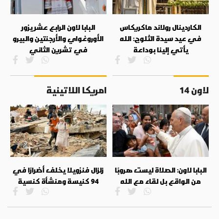
الكاردينال رولاند ماكريكاس
البابا لاون الرابع عشر يزور
في عيد سيدة الثلوج: الله
الأوروغواي والأرجنتين والبيرو
يأتي إلينا بوداعة
في تشرين الثاني
لاون 14
امريكا اللاتينية
البابا لاون: الصلاة ليست هروبًا
زلزال فنزويلا يخلف أضرارًا في
من الواقع بل لقاء مع الله
94 كنيسة ومنشأة كنسية