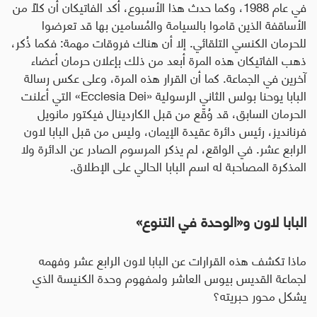
في عام 1988، وكما حدث هذا الأسبوع، أكد الفاتيكان أن كلًا من
الأساقفة الذين قاموا بالسيامة والمُسامين بها قد تعرضوا
للحرمان الكنسي التلقائي. إلا أن هناك فروقات مهمة: فكما ذُكر،
ذهب الفاتيكان هذه المرة أبعد من ذلك بإعلان حرمان أعضاء
آخرين في الجماعة. كما أن القرار هذه المرة، وعلى عكس رسالة
البابا يوحنا بولس الثاني الرسولية
«Ecclesia Dei»
التي أعلنت
الحرمان السابق، قد وُقّع من قبل الكاردينال فيكتور مانويل
فرنانديز، رئيس دائرة عقيدة الإيمان، وليس من قبل البابا لاون
الرابع عشر. في الواقع، لم يذكر المرسوم الصادر عن الدائرة ولا
المذكرة المصاحبة له اسم البابا الحالي على الإطلاق.
البابا لاون و«الوحدة في التنوع»
ماذا تكشف هذه القرارات عن البابا لاون الرابع عشر وفهمه
لجماعة القديس بيوس العاشر ولمفهوم وحدة الكنيسة الذي
يشكل محور حبريته؟