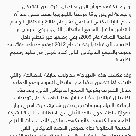
أول ما تكشفه هو أن لاون يدرك أن التوتر بين الفاتيكان
والجماعة لم يكن يومًا مرتبطًا بالليتورجيا فقط. فحتى بعد أن
سمح البابا بندكتس السادس عشر عام 2007 بالاحتفال الواسع
بالقداس ما قبل المجمع الفاتيكاني الثاني، ورفع الحرمان عن
أساقفة الجماعة عام 2009، بقي وضعها غير مُنظّم داخل
الكنيسة، لأن قيادتها رفضت عام 2012 توقيع «ديباجة عقائدية»
تعترف بالمجمع الفاتيكاني الثاني كجزء شرعي من تقليد وتعليم
الكنيسة
.
وقد عكست هذه «الديباجة» محاولات سابقة للمصالحة، والتي
كانت دائمًا تتضمن عرضًا من الفاتيكان لتسوية وضع الجماعة
مقابل الاعتراف بشرعية المجمع الفاتيكاني الثاني. وقد قدّم
الكاردينال فرنانديز عرضًا مشابهًا هذا العام، ردًا على تهديدات
الجماعة بالقيام بسيامات جديدة غير شرعية، حيث اقترح حوارًا
لاهوتيًا منظمًا حول «الحد الأدنى من المتطلبات اللازمة للشركة
الكاملة مع الكنيسة الكاثوليكية»، بما في ذلك «درجات الالتزام
المختلفة المطلوبة تجاه نصوص المجمع الفاتيكاني الثاني
وتفسيرها». وفي المقابل، كان من الممكن منح جماعة القديس