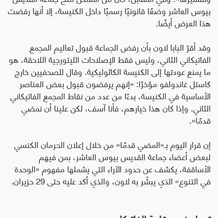
بيوس العاشر وضعًا قانونيًا رسميًا داخل الكنيسة، إلا أنها رفضت
هذا العرض أيضًا.
وقد أقرّ البابا لاون بأن رفض الجماعة قبول تعاليم المجمع
الفاتيكاني الثاني، وليس فقط الإصلاحات الليتورجية اللاحقة، هو
ما يمنع عودتها إلى الكنيسة الكاثوليكية. وقال للصحفيين خارج
كاستل غاندولفو مؤخرًا: «إنهم يرفضون قبول بعض العناصر
الأساسية في الكنيسة، بدءًا من عدد من نقاط المجمع الفاتيكاني
الثاني. وإذا كان هذا خيارهم، فأنا آسف، لكن علينا أن نمضي
قدمًا».
إن قرار اليوم بـ«المضي قدمًا» من خلال إعلان الحرمان الكنسي
لبعض أعضاء جماعة القديس بيوس العاشر، بمن فيهم
الأساقفة، يكشف عن حدود الآراء التي يشملها مفهوم «الوحدة
في التنوع» الذي يبشّر به لاون، والذي أكد عليه حتى 29 حزيران.
تحول في مقاربة الفاتيكان