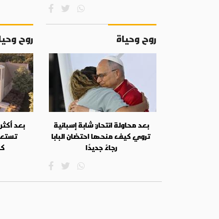
روح وحياة
روح وحيا
بعد محاولة انتحار: شابة إسبانية
تروي كيف منحها احتضان البابا
تستعد 
رجاءً جديدًا
كا