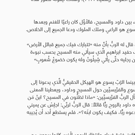
 داود والمسيح، فالأوَّل كان راعيًا للغنم وبعدها
 ويسوع هو الراعي وملك الملوك ودعا الجميع إلى الخلاص
.
قال له الربُّ بأنَّ منه «تتبارك فيك جميع قبائل الأرض»
يعقوب حفيد ابراهيم الَّذي سيأتي منه المسيح بحسب نبوءة
جليه حتَّى يأتي شِيلُونُ وله يكون خضوعُ شُعوبٍ»
ما الرّبّ يسوع هو الهيكل الحقيقيُّ الَّذي يدعونا إلى
يسوع والفرِّيسيِّين حول المسيح وداود، ويعطينا المعنى
لربُّ الفرِّيسيِّين: «ماذا تظنُّون في المسيح؟ ابنُ مَن
 بالروح ربًّا قائلًا: قال الربُّ لربِّي: اجلِسْ عن يميني
دعوه ربًّا، فكيف يكون ابنَه؟». فلم يستطع أحد أن يُجيبه
سيح كانت فترة ضياع وانتظار لليهود الّذين كانوا يرجون مجيء