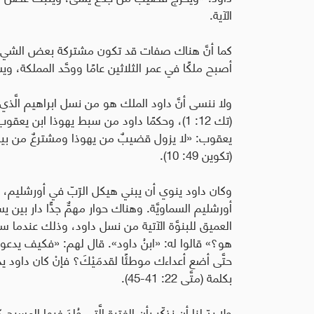
الآية
.
كما أنَّ هناك صفات قد تكون مشتركة بعض الشيء بين
أصبح ملكًا في عمر الثلاثين عامًا ووحَّد المملكة،
ولا ننسى أنَّ داود الملك هو من نسل ابراهيم الَّذي 
(تك 12: 1)، وحكمًا داود من سبط يهوذا ابن 
يعقوب: «لا يزول قضيبٌ من يهوذا ومشترعٌ من بين ر
(تكوين 49: 10).
وكان داود ينوي أن يبني هيكل الرّبّ في أورشليم، بين
أورشليم السماويَّة. وهناك حوار مهمٌّ جدًّا دار بين 
العميق للبنوَّة الآتية من نسل داود، وذلك عندما سأل ا
هو؟» قالوا له: «ابنُ داود». قال لهم: «فكيف يدعوه داود
حتَّى أضع أعداءك موطئًا لقدمَيْكَ؟ فإنْ كان داود ي
بكلمة (متَّى 22: 41-45).
ولا بدّ لنا أن نذكّر بأن الفترة الَّتي وُلِدَ فيها الم