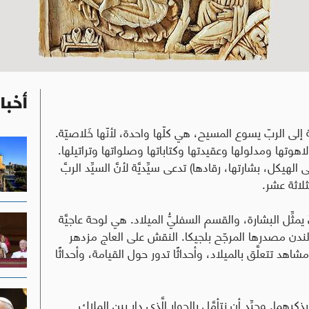
أخبا
إلى الربّ يسوع المسيح، هي كلّها واحدة، لأنّها خَلاصيّة.
وتها ومدلولها وعقيدتها وكتاباتها وصلواتها وتراتيلها.
ى الهيكل، بشارتها، رقادها) تدعى سيِّديَّة لأنَّ السيِّد الربَّ
لاثة عشر.
ِّل البشارة، والقسم السفليُّ الميلاد. هي لوحة عاجيَّة
.
النقش على العاج مزدهر
د تتعلَّق بالميلاد، وأحداثًا تدور حول القيامة، وأحداثًا
كرهما. وجيِّد أن نتأمَّل بالحوار الَّذي دار بين الملاك