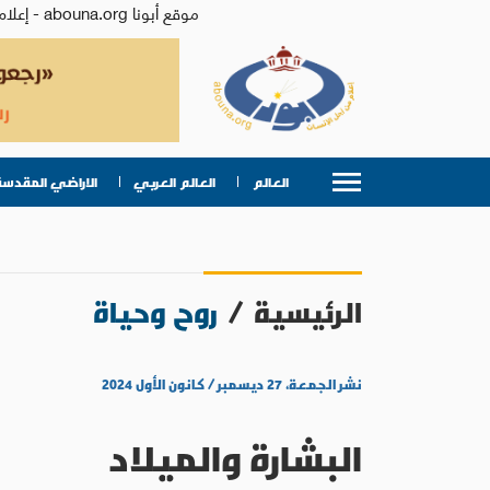
موقع أبونا abouna.org - إعلام من أجل الإنسان | يصدر عن المركز الكاثوليكي للدراسات والإعلام في الأردن - رئيس التحرير: الأب د.رفعت بدر
العالم
العالم العربي
الاراضي المقدسة
الرئيسية
/
روح وحياة
نشر الجمعة، ٢٧ ديسمبر / كانون الأول ٢٠٢٤
البشارة والميلاد