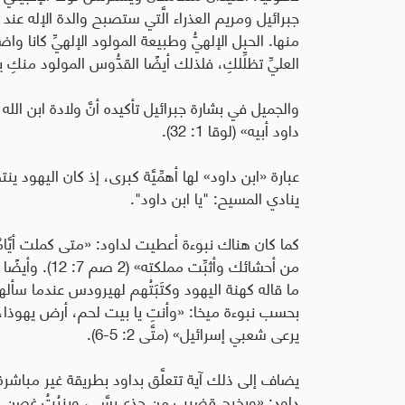
جبرائيل ومريم العذراء الَّتي ستصبح والدة الإله عند ق
منها. الحبل الإلهيُّ وطبيعة المولود الإلهيِّ كانا و
العليِّ تظلِّلكِ، فلذلك أيضًا القدُّوس المولود منكِ يدعى ا
والجميل في بشارة جبرائيل تأكيده أنَّ ولادة ابن الله 
داود أبيه» (لوقا 1: 32).
عبارة «ابن داود» لها أهمِّيَّة كبرى، إذ كان اليه
ينادي المسيح: "يا ابن داود".
كما كان هناك نبوءة أعطيت لداود: «متى كملت أيَّام
من أحشائك وأث
ما قاله كهنة اليهود وكتَبَتُهم لهيرودس عندما سأل
بحسب نبوءة ميخا: «وأنتِ يا بيت لحم، أرض يهوذا، 
يرعى شعبي إسرائيل» (متَّى 2: 5-6).
يضاف إلى ذلك آية تتعلَّق بداود بطريقة غير مباشرة، ف