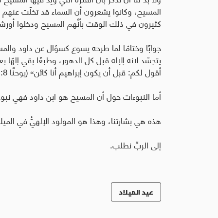
المسيح، وكانوا يشعرون أن السماء قد تخلّت عنهم لأ
كثيرون في ذلك الوقت بأنَّهم المسيح ودخلوا أورش
جوابًا وختامًا لما طرحه يسوع كسؤال عن داود والم
يتجسّد لانه إلإله قبل كل الدهور، وطبعًا بقي إلهًا بعد 
أقول لكم: قبل أن يكون إبراهيم أنا كائن» (يوحنَّا 8: 58).
أما النبوءات حول أن المسيح هو ابن داود فهي نبو
هذه هي بشارتنا، وهذا هو المولود الإلهيُّ في الميلا
إلى الربِّ نطلب.
عيد الميلاد