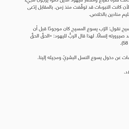
ن كانت النبوءات قد توقَّفت منذ زمن. بالمقابل إدّعى
ليم منادين بالخلاص
.
سيح نقول: الرّب يسوع المسيح كان موجودًا قبل أن
صيرورته إنسانًا. لهذا قال الربُّ لليهود: «الحقَّ الحقَّ
ءات عن دخول يسوع النسل البشريّ ومجيئه إلينا
.
د
.