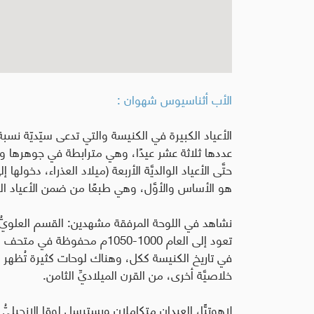
الأب أثناسيوس شهوان :
الأعياد الكبيرة في الكنيسة والتي تدعى سيّديّة نسبة 
عددها ثلاثة عشر عيدًا، وهي مترابطة في جوهرها ولاه
حتَّى الأعياد الوالديَّة الأربعة (ميلاد العذراء، دخولها إل
هو الأساس والأوَّل، وهي طبعًا من ضمن الأعياد الث
نشاهد في اللوحة المرفقة مشهدين: القسم العلويُّ يمث
تعود إلى العام 1000-1050م محفوظة في متحف لندن مصدرها المرجّح بلجيكا
في تاريخ الكنيسة ككل، وهناك لوحات كثيرة تُظهر مشاه
خلاصيَّة أخرى، من القرن الميلاديِّ الثامن
.
لاهوتيًّا، العيدان متكاملان ويسترسل لوقا الإنجيليُّ بذ