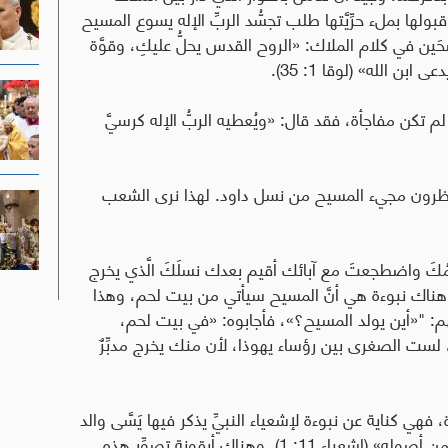
بولها بملء حرِّيَّتها طلب تجسُّد الربِّ الإله يسوع المسيح
اضحَين في كلام الملاك: «الروح القدس يحلُّ عليكِ، وقوَّة
بن الله» (لوقا 1: 35).
لم تكن مفاجأة، فقد قال: «ويُعطيه الربُّ الإله كرسيَّ
ود ينتظرون مجيء المسيح من نسل داود. لهذا نرى الشعب
ُكَ واضطجعتَ مع آبائك أقيم بعدك نسلَكَ الَّذي يخرج
بِّت مملكته» (2 صم 7: 12). وأيضًا هناك نبوءة هي أنَّ المسيح سيأتي من بيت لحم، وهذا
هم: "«أين يولد المسيح؟»، فأجابوه: «في بيت لحم،
لست الصغرى بين رؤساء يهوذا، لأن منك يخرج مدبِّرٌ
هي كناية عن نبوءة لإشعياء النبيِّ يذكر فيها يَسَّى والد
داود: «ويخرج قضيب من جذع يسَّى، وينبُتُ غصن من أصوله» (إشعياء 11: 1). وهناك أيقونة تصوِّر هذه