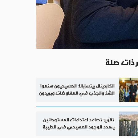
ر ذات صلة
الكاردينال بيتسابالا: المسيحيون سئموا
الشدّ والجذب في المفاوضات ويريدون
السلام
تقرير: تصاعد اعتداءات المستوطنين
يهدد الوجود المسيحي في الطيبة
بالضفة الغربية