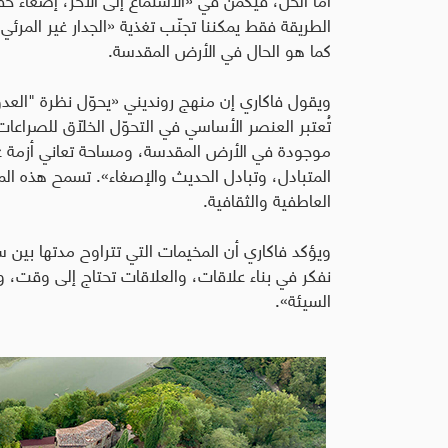
الطريقة فقط يمكننا تجنّب تغذية «الجدار غير المرئ
كما هو الحال في الأرض المقدسة.
ويقول فاكاري إن منهج رونديني «يحوّل نظرة "العد
تُعتبر العنصر الأساسي في التحوّل الخلّاق للصراع
موجودة في الأرض المقدسة، ومساحة تعاني أزمة عال
المتبادل، وتبادل الحديث والإصغاء». تسمح هذه المس
العاطفية والثقافية.
ويؤكد فاكاري أن المخيمات التي تتراوح مدتها بين سب
نفكر في بناء علاقات، والعلاقات تحتاج إلى وقت، و
السيئة».