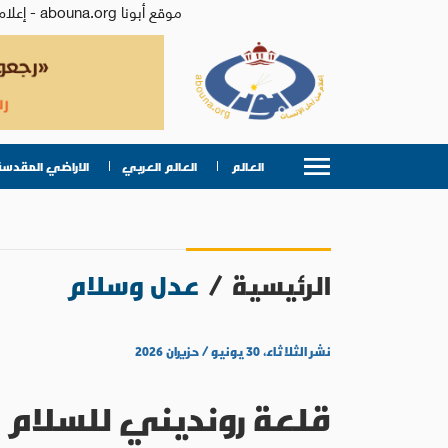
موقع أبونا abouna.org - إعلام من أجل الإنسان | يصدر عن المركز الكاثوليكي للدراسات والإعلام في الأردن - رئيس التحرير: الأب د.رفعت بدر
العالم
العالم العربي
الاراضي المقدسة
الرئيسية
/
عدل وسلام
نشر الثلاثاء، ٣٠ يونيو / حزيران ٢٠٢٦
قلعة رونديني للسلام ت