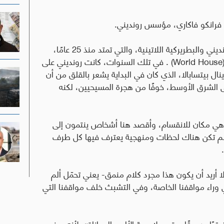
ع فرانكو فاكاري، مؤسس رونديني
.
تركّز رؤية فاكاري على التاريخ الطويل للعلاقة بين رونديني والبطريركية اللاتينية، والتي تمتد منذ 25 عامًا،
(World Ho
. في تلك السنوات، كانت رونديني على
ال بيتسابالا، الذي كان في البداية يشعر بالقلق من أن
الشرق الأوسط، خوفًا من هجرة المسيحيين، لكنه
هي مكان للانقسام، وأقصد هنا أشخاص ينتمون إلى
 لم تكن هناك لحظات ومنهجية يعترف فيها كل طرف
ا أريد أن يكون هذا مجرد كلام منمق- يعني تحمّل ألم
 وراء مواقفنا الخاصة، وفي التشبث خلف مواقفنا التي
قيًا وعميقًا، حتى ملامسة الألم والمعاناة»، لأنه بهذه