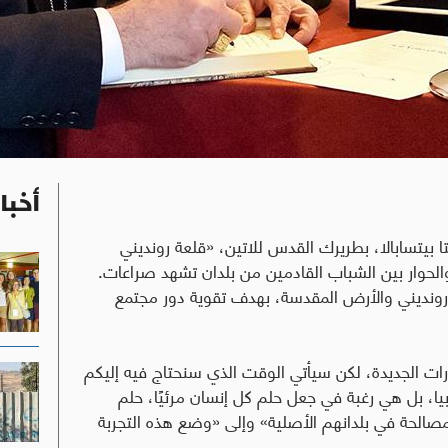
أخبا
تيستا بيتسابالا، بطريرك القدس للاتين، «قلعة رونديني
لحوار بين الشباب القادمين من بلدان تشهد صراعات.
ن رونديني والأرض المقدسة، بهدف تقوية دور مجتمع
درات الجديدة، لكن سيأتي الوقت الذي سنحتاج فيه إليكم
يا، بل هي رغبة في جعل حلم كل إنسان مرئيًا، حلم
لمصالحة في بلدانهم الأصلية» وإلى «وضع هذه التجربة