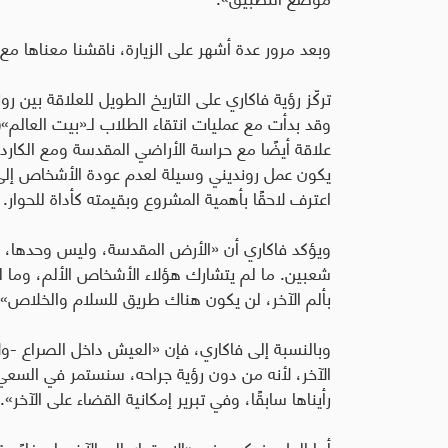
وبعد مرور عدة أشهر على الزيارة، ناقشنا معناها م
وقد بدأت مع عمليات انتقاء الطلاب لـ«بيت العالم»
use)
علاقة أيضًا مع حراسة الأراضي المقدسة ومع الكاردين
يكون عمل رونديني وسيلة لعدم عودة الأشخاص إلى 
اعترف لاحقًا بأهمية المشروع وبقيمته كأداة للحوار.
ويؤكد فاكاري أن «الأرض المقدسة، وليس وحدها، 
شعبين. ما لم يتشارك هؤلاء الأشخاص الألم، وما
بألم الآخر، لن يكون هناك طريق للسلام والخلاص».
وبالنسبة إلى فاكاري، فإن «العيش داخل الصراع -ول
الآخر، لأنه من دون رؤية جراحه، سنستمر في السعي
رأيناها سابقًا، وفي تبرير إمكانية القضاء على الآخر».
أما الحل، فيكمن في «الاستماع إلى الآخر، إصغاءً حقي