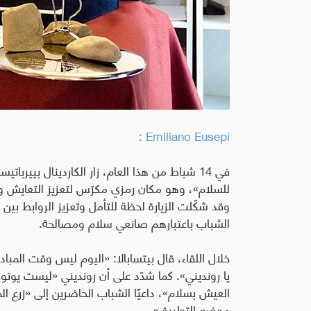
Emiliano Eusepi :
في 14 شباط من هذا العام، زار الكاردينال بييربا
للسلام»، وهو مكان رمزي مكرّس لتعزيز التعايش وا
وقد شكّلت الزيارة لحظة للتأمل وتعزيز الروابط بي
الشباب باعتبارهم صانعي سلام ومصالحة
.
خلال اللقاء، قال بيتسابالا: «اليوم ليس وقت المبا
يا رونديني». كما شدّد على أن رونديني «ليست يوتوب
العيش بسلام»، داعيًا الشباب الحاضرين إلى «زرع ا
موضع التطبيق».