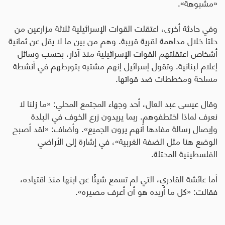
«مشبوهة».
وفي حادثة أخرى، اعتقلت القوات الإسرائيلية ثلاثة مزارعين من
حلتا خلال مداهمة لقرية قريبة
.
وهم من بين ما لا يقل عن ثمانية
أشخاص اعتقلتهم القوات الإسرائيلية منذ آذار، بحسب وسائل
إعلام لبنانية. وتقول إسرائيل إنهم مشتبه بتورطهم في أنشطة
مسلحة ومخططات ضد قواتها
.
وقال عيسى عبد العال، أحد وجهاء المجتمع المحلي: «ما زلنا لا
نعرف لماذا اختطفوهم. ربما يريدون زرع الخوف في البلدة
وإيصال رسالة مفادها أنهم يرون الجميع». وأضاف: «لقد أصبح
الوضع هنا مثل الضفة الغربية»، في إشارة إلى الأراضي
الفلسطينية المحتلة
.
أما عائشة القادري، التي لم تسمع شيئًا عن ابنها منذ اقتياده،
فقالت: «كل ما أريده هو أن أعرف مصيره».