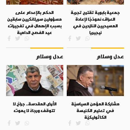
جمعية بابوية تقترح تجربة
الحكم بالإعدام على
العراق نموذجًا لإعادة
مسؤولين سريلانكيين سابقين
المسيحيين النازحين في
بسبب الإهمال في تفجيرات
نيجيريا
عيد الفصح الدامية
عدل وسلام
عدل وسلام
مشاركة المؤمن السياسيَّة
الأرض المقدسة... جراحٌ لا
في تعليم الكنيسة
تتوقف ورجاءٌ لا يموت
الكاثوليكيَّة