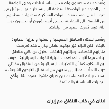
وتُعد جديدة مرجعيون واحدة من سلسلة بلدات وقرى الواقعة
على الحدود غير الواضحة للمنطقة التي تسيطر عليها إسرائيل في
جنوب لبنان. فقد دفعت القوات العسكرية سكانها، ومعظمهم
من الشيعة، إلى المغادرة، بدعوى أنهم يؤوون أو يدعمون حزب
الله، فيما دُمرت العديد من البلدات
.
وسُمح لسكان المناطق المسيحية والسنية والدرزية المجاورة
بالبقاء، لكن النزاع غيّر حياتهم بشكل جذري. فقد تعرضت
منازلهم للقصف، وعزلتهم إغلاقات الطرق عن باقي مناطق
لبنان، فيما أثارت المداهمات الليلية للقوات الإسرائيلية الخوف
بين السكان
.
كما أن التحذيرات الإسرائيلية من استقبال مقاتلي
حزب الله أدت عمليًا إلى منعهم من استقبال النازحين الشيعة، ما
تسبب بزيادة الانقسامات بين جيران عاشوا لعقود معًا، وأجّج
التوترات السياسية والطائفية.
لبنان في قلب الاتفاق مع إيران