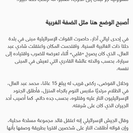
أصبح الوضع هنا مثل الضفة الغربية
في إحدى ليالي آذار، حاصرت القوات الإسرائيلية مبنى في بلدة
حلتا ذات الغالبية السنية. واقتحمت المكان واعتقلت شادي عبد
العال، الذي كان يصرخ «قلبي» أثناء تعرضه للضرب واقتياده إلى
سيارة، بحسب والدته عائشة القادري التي تعيش في المبنى
نفسه
.
وخلال الفوضى، ركض قريب له يبلغ 15 عامًا، محمد عبد العال،
في الظلام مرتديًا ملابس النوم باتجاه المنزل، فأطلق الجنود
الإسرائيليون النار عليه وقتلوه، بحسب جده حاتم. كما أصيب أحد
الجيران الذي كان على شرفته
.
وقال الجيش الإسرائيلي إنه اعتقل قائد مجموعة مسلحة محلية،
وإن قواته أطلقت النار على شخصين اقتربا بطريقة وصفها بأنها