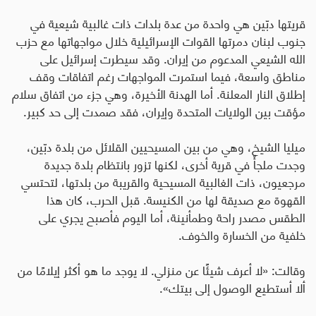
قريتها دبّين هي واحدة من عدة بلدات ذات غالبية شيعية في
جنوب لبنان دمرتها القوات الإسرائيلية خلال مواجهاتها مع حزب
الله الشيعي المدعوم من إيران. وقد سيطرت إسرائيل على
مناطق واسعة، فيما استمرت المواجهات رغم اتفاقات وقف
إطلاق النار المعلنة. أما الهدنة الأخيرة، وهي جزء من اتفاق سلام
مؤقت بين الولايات المتحدة وإيران، فقد صمدت إلى حد كبير
.
ميليا الشيخ، وهي من بين المسيحيين القلائل من بلدة دبّين،
وجدت ملجأً في قرية أخرى، لكنها تزور بانتظام بلدة جديدة
مرجعيون، ذات الغالبية المسيحية والقريبة من بلدتها، لتحتسي
القهوة مع صديقة لها من الكنيسة. قبل الحرب، كان هذا
الطقس مصدر راحة وطمأنينة، أما اليوم فأصبح يجري على
خلفية من الخسارة والخوف
.
وقالت: «لا أعرف شيئًا عن منزلي. لا يوجد ما هو أكثر إيلامًا من
ألا أستطيع الوصول إلى بيتك».