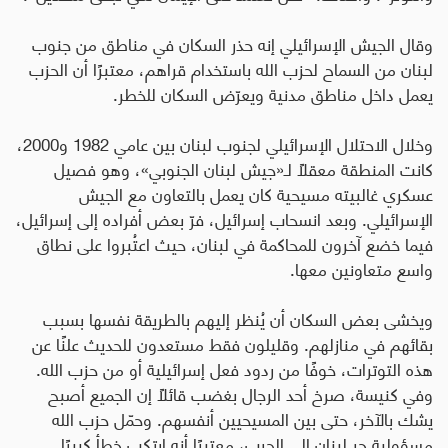
وقال الجيش الإسرائيلي إنه حذر السكان في مناطق من جنوب
لبنان من السماح لحزب الله باستخدام قراهم، معتبرًا أن الحزب
يعمل داخل مناطق مدنية ويعرّض السكان للخطر
.
وخلال الاحتلال الإسرائيلي لجنوب لبنان بين عامي 1982 و2000،
كانت المنطقة معقلًا لـ«جيش لبنان الجنوبي»، وهو فصيل
عسكري غالبيته مسيحية كان يعمل بالتعاون مع الجيش
الإسرائيلي. وبعد انسحاب إسرائيل، فرّ بعض أفراده إلى إسرائيل،
فيما خضع آخرون للمحاكمة في لبنان، حيث اعتُبروا على نطاق
واسع متعاونين معها
.
ويخشى بعض السكان أن يُنظر إليهم بالطريقة نفسها بسبب
بقائهم في منازلهم. وقليلون فقط مستعدون للحديث علنًا عن
هذه التوترات، خوفًا من ردود فعل إسرائيلية أو من حزب الله
.
وفي كنيسة، صرخ أحد الرجال بغضب قائلًا إن الجميع أصبح
يشك بالآخر، حتى بين المسيحيين أنفسهم. وحمّل حزب الله
مسؤولية جر لبنان إلى الحرب، معتبرًا أنه ارتكب خطأ كبيرًا
.