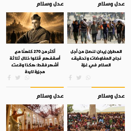
عدل وسلام
عدل وسلام
المطران زيدان: لنصلِّ من أجل
أكثر من 270 كاهنًا مع
نجاح المفاوضات وتحقيق
أسقفهم قُتلوا خلال ثلاثة
السلام في غزة
أشهر فقط: هكذا وقعت
مجزرة لاردة
عدل وسلام
عدل وسلام