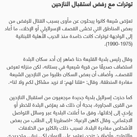
توترات مع رفض استقبال النازحين
تعرّض شيعة كانوا يبحثون عن مأوى بسبب القتال للرفض من
بعض المناطق التي تخشى القصف الإسرائيلي أو الإخلاء، ما أعاد
إلى الواجهة توترات كانت خامدة منذ الحرب الأهلية اللبنانية
(1975-1990).
وقال رئيس بلدية القليعة حنا ضاهر إن أحد سكان البلدة
استضاف صديقًا من قرية شيعية في بستانه، لكن منزله تعرض
للقصف. وأضاف أن بعض السكان طلبوا من النازحين الشيعة
مغادرة المنطقة
.
وقال: «قلنا لهم: لا نريد مشاكل لكم ولا لنا».
كما حذرت إسرائيل بلدية جديدة مرجعيون من استقبال النازحين
من القرى المجاورة، بحجة أن ذلك قد يعرّض البلدة للخطر أو
يؤدي إلى إخلائها، وفق ما أعلنت البلدية عبر وسائل التواصل
الاجتماعي
.
وقال كاهن الرعية: «اضطررنا إلى الطلب من بعض
الأشخاص مغادرة البلدة. تسبب ذلك بالكثير من الخلافات
والتوتر». وأضاف: «نحن نعتمد على الإيمان لكي نبقى متحدين».