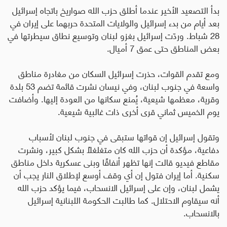
بدأ التصعيد الأخير عندما أطلق حزب الله صواريخ باتجاه إسرائيل
بعد أيام من بدء إسرائيل والولايات المتحدة حربهما على إيران في
28 شباط. وردّت إسرائيل بغزو لبنان وتوسيع نطاق سيطرتها في
بعض المناطق حتى عمق 7 أميال
.
ومع تقدم القوات، حذرت إسرائيل السكان من مغادرة مناطق
واسعة في جنوب لبنان، وفي نيسان نشرت قائمة تضم 53 بلدة
وقرية، معظمها شيعية، يُمنع سكانها من العودة إليها. وأضافت
يوم الخميس ثماني قرى أخرى ذات غالبية شيعية
.
وتقول إسرائيل إن قواتها ستبقى في جنوب لبنان لأسباب
دفاعية، مؤكدة أن حزب الله كان متغلغلًا بشكل كبير، ونشرت
مقاطع فيديو قالت إنها تظهر أنفاقًا وبنى عسكرية داخل مناطق
سكنية
.
أما إيران فتول إن أي وقف أوسع لإطلاق النار يجب أن
يشمل لبنان، وإن على إسرائيل الانسحاب، فيما يؤكد حزب الله
أنه سيقاوم الاحتلال. كما طالبت الحكومة اللبنانية إسرائيل
بالانسحاب
.