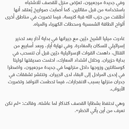
وفي جديدة مرجعيون، تعرّض منزل للقصف للاشتباه
باستخدامه من قبل مقاتلين. كما أصابت صواريخ يُعتقد أنها
أطلقت من حزب الله قبة كنيسة، فيما تضررت في مناطق أخرى
ألواح الطاقة الشمسية ومحطات الكهرباء والمياه
.
غادرت ميليا الشيخ دبّين مع جيرانها في بداية آذار بعد تحذير
إسرائيلي للسكان بالمغادرة. وفي نهاية أيار، وبعد أسابيع من
القتال، داهمت القوات الإسرائيلية دبّين قبل أن تنسحب في
بداية حزيران
.
وخلال اشتداد المعارك، احتمت صديقتها لوليتا
كوستانتين وزوجها داخل منزلهما في جديدة مرجعيون، واضطرا
في إحدى المراحل إلى البقاء لدى الجيران. وتنتشر تشققات في
جدران منزلها بسبب الانفجارات، فيما تحطمت النوافذ وتضررت
الأبواب.
وهي تحتفظ بشظايا القصف كتذكار لما عاشته
.
وقالت: «لم نكن
نعرف من أين يأتي الخطر».