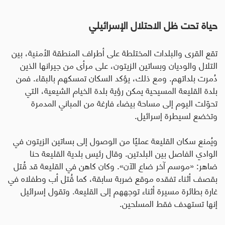
حياة تحت ظل الاحتلال الإسرائيلي
تقع القرى والبلدات المختلطة على أطراف المنطقة الأمنية، بين
التلال والوديان وبساتين الزيتون، على مرأى من جيرانها الذين
دُمرت بلداتهم. ومع ذلك، يؤكد السكان تمسكهم بالبقاء. فمن
بلدة القليعة المسيحية يمكن رؤية بلدة الخيام الشيعية، التي
تحوّلت اليوم إلى مساحة بيضاء فارغة من المباني المدمرة
وتخضع لسيطرة إسرائيل
.
ويُمنع سكان القليعة عمليًا من الوصول إلى بساتين الزيتون في
الوادي الفاصل بين البلدتين. وقال رئيس بلدية القليعة حنا
ضاهر: «موسم آخر ضاع الآن». وكان كاهن في القليعة قد قُتل
بقصف أثناء تفقده موقع ضربة سابقة، كما قُتل أب وطفلاه في
غارة بطائرة مسيرة أثناء توجههم إلى القليعة. وتقول إسرائيل
إنها تستهدف فقط المسلحين
.