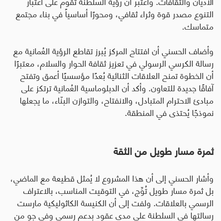
الأديان والثقافات. واعتبر أن رؤية السلطنة تقوم على اعتبار
التنوع مصدر قوة وثراء ثقافي، ومحورًا أساسياً في بناء مجتمع
متماسك
.
وأضاف الحسني أن افتتاح المركز يُبرز تقاطع الرؤية العُمانية مع
رسالة الكرسي الرسولي في تعزيز ثقافة الحوار والسلام، معتبرًا
أن الخطوة تمنح العلاقات الثنائية بُعدًا مؤسسيًا أعمق وتفتح
آفاقًا جديدة للتعاون. وأكد أن الدبلوماسية العُمانية ترتكز على
مبادئ الاحترام المتبادل، والانفتاح، والتوازن البنّاء، ما يجعلها
نموذجًا يُحتذى في المنطقة
.
ثمرة مسار طويل من الثقة
وأشار الحسني إلى أن هذا المشروع لا يُمثل قطيعة مع الماضي،
بل ثمرة مسار طويل تُوِّج، في التوقيت المناسب، بالاعتراف
الرسمي بالعلاقات. ولفت إلى أن الكنيسة الكاثوليكية مارست
رسالتها في السلطنة على مدى عقود بدعم رسمي وفي جو من