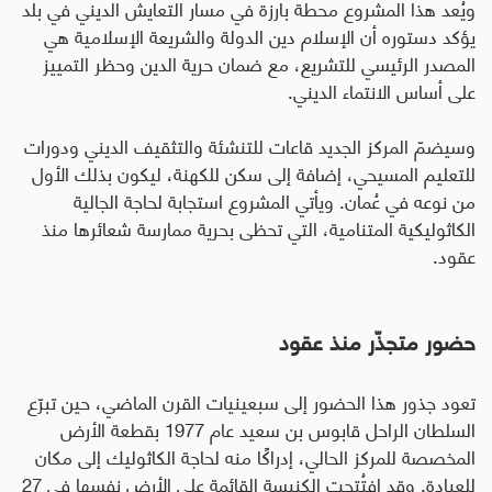
ويُعد هذا المشروع محطة بارزة في مسار التعايش الديني في بلد
يؤكد دستوره أن الإسلام دين الدولة والشريعة الإسلامية هي
المصدر الرئيسي للتشريع، مع ضمان حرية الدين وحظر التمييز
على أساس الانتماء الديني
.
وسيضمّ المركز الجديد قاعات للتنشئة والتثقيف الديني ودورات
للتعليم المسيحي، إضافة إلى سكن للكهنة، ليكون بذلك الأول
من نوعه في عُمان. ويأتي المشروع استجابة لحاجة الجالية
الكاثوليكية المتنامية، التي تحظى بحرية ممارسة شعائرها منذ
عقود
.
حضور متجذّر منذ عقود
تعود جذور هذا الحضور إلى سبعينيات القرن الماضي، حين تبرّع
السلطان الراحل قابوس بن سعيد عام 1977 بقطعة الأرض
المخصصة للمركز الحالي، إدراكًا منه لحاجة الكاثوليك إلى مكان
للعبادة. وقد افتُتحت الكنيسة القائمة على الأرض نفسها في 27