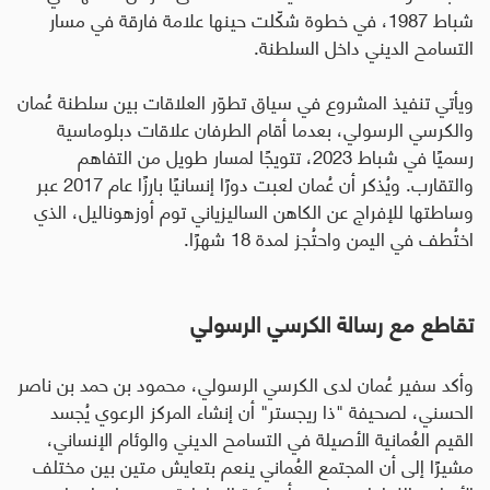
شباط 1987، في خطوة شكّلت حينها علامة فارقة في مسار
التسامح الديني داخل السلطنة
.
ويأتي تنفيذ المشروع في سياق تطوّر العلاقات بين سلطنة عُمان
والكرسي الرسولي، بعدما أقام الطرفان علاقات دبلوماسية
رسميًا في شباط 2023، تتويجًا لمسار طويل من التفاهم
والتقارب. ويُذكر أن عُمان لعبت دورًا إنسانيًا بارزًا عام 2017 عبر
وساطتها للإفراج عن الكاهن الساليزياني توم أوزهوناليل، الذي
اختُطف في اليمن واحتُجز لمدة 18 شهرًا
.
تقاطع مع رسالة الكرسي الرسولي
وأكد سفير عُمان لدى الكرسي الرسولي، محمود بن حمد بن ناصر
الحسني، لصحيفة "ذا ريجستر" أن إنشاء المركز الرعوي يُجسد
القيم العُمانية الأصيلة في التسامح الديني والوئام الإنساني،
مشيرًا إلى أن المجتمع العُماني ينعم بتعايش متين بين مختلف