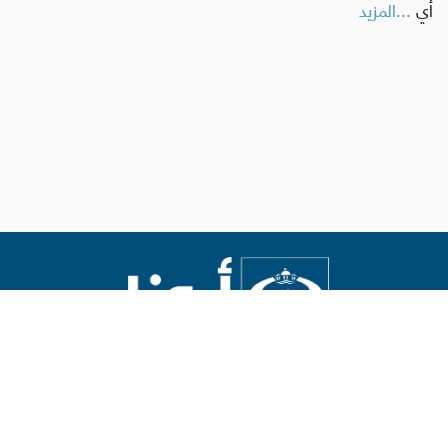
أي
...المزيد
Abouna.org
يصدر عن المركز الكاثوليكي للدراسات والإعلام في الأردن
رئيس التحرير: الأب د.رفعت بدر