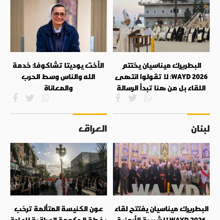
البطريرك ميناسيان يختتم
الأخت يوديتا تشاكوفا: خدمة
WAYD 2026: لا تقولوا انتهى
الله والناس وسط الحرب
اللقاء بل من هنا تبدأ الرسالة
والمعاناة
لبنان
العراق
البطريرك ميناسيان يفتتح لقاء
عون الكنيسة المتألمة ترحّب
WAYD 2026 للشبيبة الأرمنية
بخطة الحكومة العراقية لإعادة