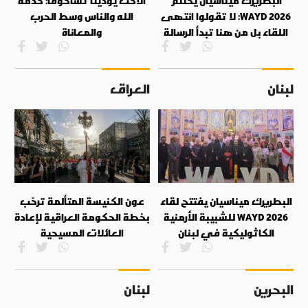
البطريرك ميناسيان يختتم
الأخت يوديتا تشاكوفا: خدمة
WAYD 2026: لا تقولوا انتهى
الله والناس وسط الحرب
اللقاء بل من هنا تبدأ الرسالة
والمعاناة
لبنان
العراق
البطريرك ميناسيان يفتتح لقاء
عون الكنيسة المتألمة ترحّب
WAYD 2026 للشبيبة الأرمنية
بخطة الحكومة العراقية لإعادة
الكاثوليكية في لبنان
العائلات المسيحية
البحرين
لبنان