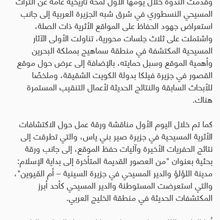
وقدمت الندوة خلال يومها الأول لمحة تاريخية عامة عن التراث
المسيحي النسطوري في شرق شبه الجزيرة العربية إلى جانب
استعراض جهود الحفاظ على المواقع الأثرية ذات الصلة،
واشتملت على ثلاث جلسات محورية، تناولت الأولى الآثار
المسيحية المكتشفة في منطقة سماهيج بمملكة البحرين
وأهمية الموقع وسبل حمايته، بالإضافة إلى عرض حول موقع
القصور في جزيرة فيلكا بدولة الكويت الشقيقة، وملخصًا
للأبحاث السابقة والنتائج الحديثة لأعمال التنقيب المستمرة
هناك
.
كما تم خلال اليوم الأول مناقشة ورقة عمل حول الاكتشافات
الأثرية المسيحية في جزيرة صير بني ياس، والتي تطرقت إلى
نتائج الحفريات الأخيرة وآليات حفظ الموقع، إلى جانب ورقة
بحثية بعنوان "من العصور القديمة المتأخرة إلى بداية الإسلام:
مدينة اللؤلؤ والدير المسيحي في جزيرة السينية – أم القيوين"،
والتي استعرضت المستوطنة والدير المسيحي كأحد أبرز
المكتشفات الحديثة في منطقة الخليج العربي
.