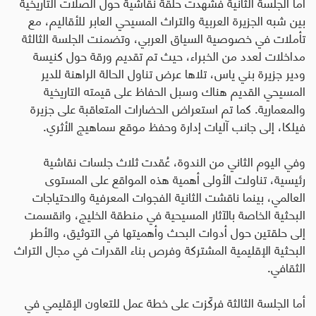
أما الجلسة الثانية فشهدت حلقة نقاشية حول الصلات التاريخية
بين شبه الجزيرة العربية والتراث المسيحي العابر للأقاليم، مع
تأملات في خصوصية السياق العربي، وتضمنت الجلسة الثالثة
مداخلات لعدد من الخبراء، حيث تم تقديم ورقة حول كنيسة
ودير جزيرة بني ياس، تلاها عرض تناول الحالة الراهنة للدير
المسيحي القديم هناك وسبل الحفاظ على قيمته التاريخية
والمعمارية. كما تم استعراض الحضارات المتعاقبة على جزيرة
فيلكا، إلى جانب آليات إدارة وحفظ موقع سماهيج الأثري
.
وفي اليوم الثاني من الندوة، عُقدت ثلاث جلسات نقاشية
رئيسية، تناولت الأولى أهمية هذه المواقع على المستوى
العالمي، بينما ناقشت الثانية الفجوات المعرفية والاحتياجات
البحثية الخاصة بالآثار المسيحية في منطقة الخليج، وانقسمت
إلى حلقتين حول أدوات البحث وأهميتها في التوثيق، والأطر
البحثية الإقليمية المشتركة وفرص بناء القدرات في مجال التراث
الثقافي
.
أما الجلسة الثالثة فركّزت على خطة عمل للتعاون الإقليمي في