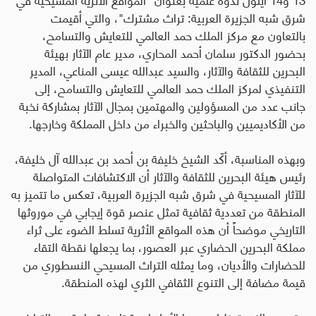
شرق شبه الجزيرة العربية: تراث مشترك"، والتي أقيمت
بالتعاون مع مركز الملك حمد العالمي للتعايش والتسامح،
بحضور الدكتور سلمان أحمد المحاري، مدير عام الآثار بهيئة
البحرين للثقافة والآثار، والسيد عبدالله عيسى المناعي، المدير
التنفيذي لمركز الملك حمد العالمي للتعايش والتسامح، إلى
جانب عدد من المسؤولين والمهتمين بمجال الآثار بمشاركة نخبة
من الأكاديميين والباحثين والخبراء من داخل المملكة وخارجها
.
وبهذه المناسبة، أكّد الشيخ خليفة بن أحمد بن عبدالله آل خليفة،
رئيس هيئة البحرين للثقافة والآثار أن الاكتشافات المتواصلة
للآثار المسيحية في شرق شبه الجزيرة العربية، تعكس ما تتميز به
المنطقة من تعددية ثقافية تمثل عنصر قوة إيجابي في موروثها
التاريخي موضحاً أن هذه المواقع الأثرية تسلط الضوء على ثراء
مملكة البحرين الحضاري عبر العصور، بما يجعلها نقطة التقاء
للحضارات والأديان، وما يمثله التراث المسيحي النسطوري من
قيمة مضافة إلى التنوع الثقافي الثري لهذه المنطقة
.