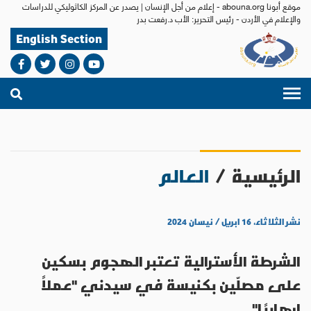
موقع أبونا abouna.org - إعلام من أجل الإنسان | يصدر عن المركز الكاثوليكي للدراسات
والإعلام في الأردن - رئيس التحرير: الأب د.رفعت بدر
English Section
الرئيسية
/
العالم
نشر الثلاثاء، ١٦ ابريل / نيسان ٢٠٢٤
الشرطة الأسترالية تعتبر الهجوم بسكين
على مصلّين بكنيسة في سيدني "عملاً
إرهابيًا"