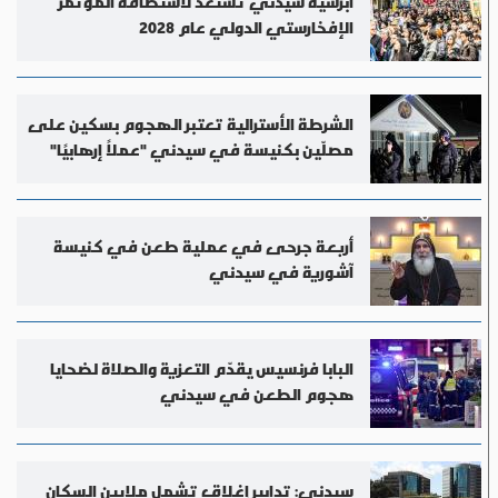
أبرشية سيدني تستعد لاستضافة المؤتمر
الإفخارستي الدولي عام 2028
الشرطة الأسترالية تعتبر الهجوم بسكين على
مصلّين بكنيسة في سيدني "عملاً إرهابيًا"
أربعة جرحى في عملية طعن في كنيسة
آشورية في سيدني
البابا فرنسيس يقدّم التعزية والصلاة لضحايا
هجوم الطعن في سيدني
سيدني: تدابير إغلاق تشمل ملايين السكان