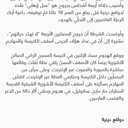
وأصيب خلاله أربعة أشخاص بجروح هو "عمل إرهابي" نفّذه
لدوافع دينية فتى يبلغ من العمر 16 عامًا تمّ توقيفه، داعية أبناء
الرعيّة الغاضبين إلى التحلّي بالهدوء
.
وأوضحت الشرطة أنّ جروح المصابين الأربعة "لا تهدّد حياتهم"،
مشيرة إلى أنّ في عداد هؤلاء الجرحى أسقف الكنيسة والمهاجم
.
ووقع الهجوم مساء الإثنين في كنيسة المسيح الراعي الصالح
الآشورية بينما كان الأسقف المسنّ يلقي عظة نُقلت وقائعها
مباشرة بالصورة والصوت عبر الإنترنت
.
وعلى مرأى من
المصلّين داخل الكنيسة ومتابعي العظة عبر الإنترنت، انقضّ
المهاجم بسكّينه على أسقف الكنيسة الأشورية الشرقية القديمة
المطران مار ماري عمانوئيل، في هجوم وحشي أثار حالة من الذعر
والغضب العارمين
.
دوافع دينية