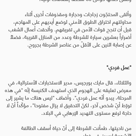
وألقى المحتجّون زجاجات وحجارة ومقذوفات أخرى أثناء
محاولتهم اختراق الطوق الأمني لوضع أيديهم على المهاجم،
قبل أن تنجح قوات الأمن في تفريقهم
.
وألحقت أعمال الشغب
أضراراً بعشرين سيارة للشرطة وعدد من المنازل القريبة، فضلاً
عن إصابة اثنين على الأقلّ من عناصر الشرطة بجروح
.
"عمل فردي"
والثلاثاء، قال مايك بورجيس، مدير الاستخبارات الأسترالية، في
معرض تعليقه على الهجوم الذي استهدف الكنيسة إنّه "في هذه
المرحلة، يبدو أنّه عمل فردي". وأضاف "ليس هناك ما يشير إلى
تورّط أيّ شخص آخر، لكنّ التحقيق لا يزال مفتوحا"، مؤكّداً أنّ لا
حاجة لرفع مستوى التهديد الإرهابي في البلاد
.
من ناحيتها، طمأنت الشرطة إلى أنّ حياة أسقف الطائفة
الآشورية ليست في خطر
.