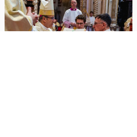
روح وحياة
أبونا :
أمضى عقودًا في تشييد المنازل، أما اليوم فهو يبني
النفوس. ففي 27 تشرين الثاني 2025، رُسم الكاهن التشيلي
خوسيه أوغستين غونزاليس كونتريراس كاهنًا في مدينة قرطبة
الإسبانية، بعدما
...المزيد