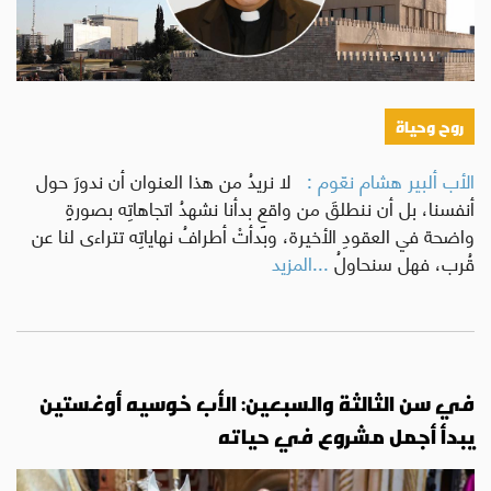
روح وحياة
الأب ألبير هشام نعّوم :
لا نريدُ من هذا العنوان أن ندورَ حول
أنفسنا، بل أن ننطلقَ من واقعٍ بدأنا نشهدُ اتجاهاتِه بصورةٍ
واضحة في العقودِ الأخيرة، وبدأتْ أطرافُ نهاياتِه تتراءى لنا عن
قُرب، فهل سنحاولُ
...المزيد
في سن الثالثة والسبعين: الأب خوسيه أوغستين
يبدأ أجمل مشروع في حياته