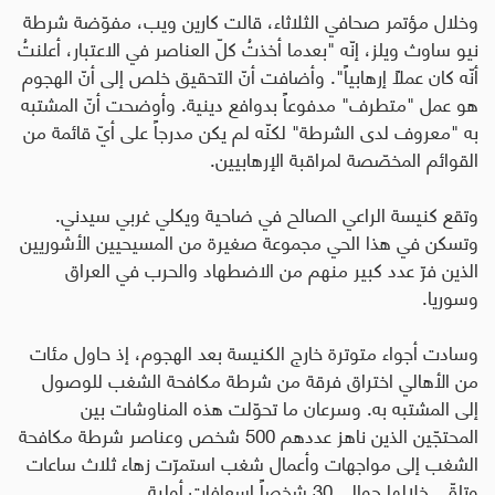
وخلال مؤتمر صحافي الثلاثاء، قالت كارين ويب، مفوّضة شرطة
نيو ساوث ويلز، إنّه "بعدما أخذتُ كلّ العناصر في الاعتبار، أعلنتُ
أنّه كان عملاً إرهابياً". وأضافت أنّ التحقيق خلص إلى أنّ الهجوم
هو عمل "متطرف" مدفوعاً بدوافع دينية. وأوضحت أنّ المشتبه
به "معروف لدى الشرطة" لكنّه لم يكن مدرجاً على أيّ قائمة من
القوائم المخصّصة لمراقبة الإرهابيين
.
وتقع كنيسة الراعي الصالح في ضاحية ويكلي غربي سيدني
.
وتسكن في هذا الحي مجموعة صغيرة من المسيحيين الأشوريين
الذين فرّ عدد كبير منهم من الاضطهاد والحرب في العراق
وسوريا
.
وسادت أجواء متوترة خارج الكنيسة بعد الهجوم، إذ حاول مئات
من الأهالي اختراق فرقة من شرطة مكافحة الشغب للوصول
إلى المشتبه به
.
وسرعان ما تحوّلت هذه المناوشات بين
المحتجّين الذين ناهز عددهم 500 شخص وعناصر شرطة مكافحة
الشغب إلى مواجهات وأعمال شغب استمرّت زهاء ثلاث ساعات
وتلقّى خلالها حوالى 30 شخصاً إسعافات أولية
.