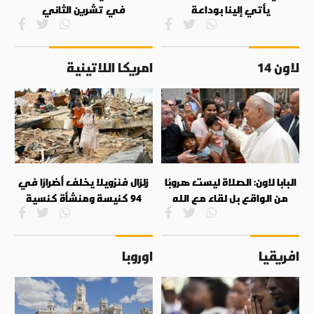
يأتي إلينا بوداعة
في تشرين الثاني
لاون 14
امريكا اللاتينية
البابا لاون: الصلاة ليست هروبًا
زلزال فنزويلا يخلف أضرارًا في
من الواقع بل لقاء مع الله
94 كنيسة ومنشأة كنسية
افريقيا
اوروبا