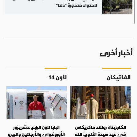
لاحتواء متحورة "دلتا"
أخبار أخرى
الفاتيكان
لاون 14
الكاردينال رولاند ماكريكاس
البابا لاون الرابع عشر يزور
في عيد سيدة الثلوج: الله
الأوروغواي والأرجنتين والبيرو