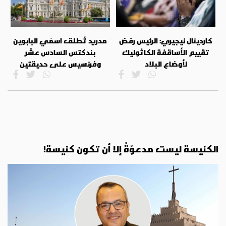
كاردينال نيجيري: الرئيس رفض
مدريد تُطلق اسمَي البابوين
تقييم الأساقفة الكاثوليك
بندكتس السادس عشر
لأوضاع البلاد
وفرنسيس على حديقتين
الكنيسة ليست مدعوّةً إلا أن تكون كنيسة!