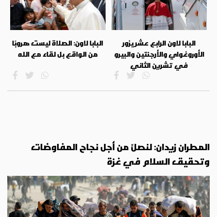
البابا لاون الرابع عشر يزور
البابا لاون: الصلاة ليست هروبًا
الأوروغواي والأرجنتين والبيرو
من الواقع بل لقاء مع الله
في تشرين الثاني
المطران زيدان: لنصلِّ من أجل نجاح المفاوضات
وتحقيق السلام في غزة