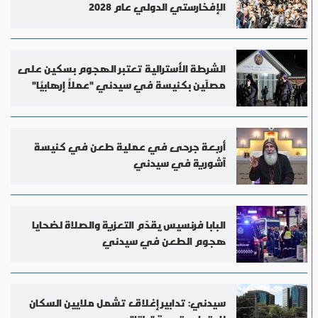
الإفخارستي الدولي عام 2028
الشرطة الأسترالية تعتبر الهجوم بسكين على
مصلّين بكنيسة في سيدني "عملاً إرهابيًا"
أربعة جرحى في عملية طعن في كنيسة
آشورية في سيدني
البابا فرنسيس يقدّم التعزية والصلاة لضحايا
هجوم الطعن في سيدني
سيدني: تدابير إغلاق تشمل ملايين السكان