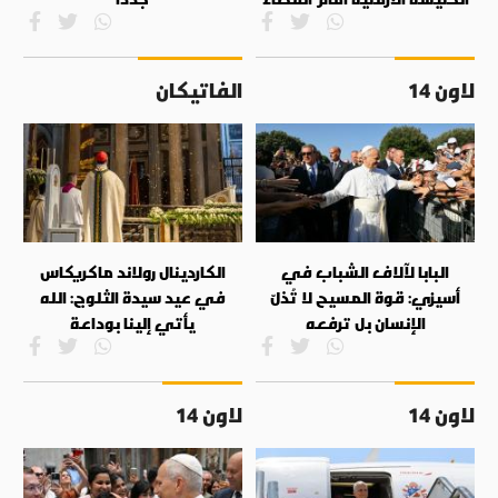
لاون 14
الفاتيكان
البابا لآلاف الشباب في
الكاردينال رولاند ماكريكاس
أسيزي: قوة المسيح لا تُذلّ
في عيد سيدة الثلوج: الله
الإنسان بل ترفعه
يأتي إلينا بوداعة
لاون 14
لاون 14