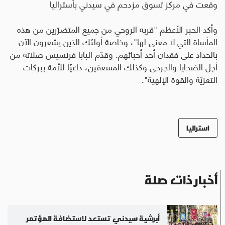
وقعت في مركز تسوق مزدحم في سيدني بأستراليا
وأكد الحبر الأعظم "قربه الروحي من جميع المتضرّرين من هذه
المأساة التي لا معنى لها"، وخاصة أولئك الذين يشعرون الآن
بالحداد على فقدان أحد أحبائهم. وقدّم البابا فرنسيس صلاته من
أجل الضحايا والجرحى وكذلك المسعفين، داعيًا للأمة ببركات
التعزيّة والقوة الإلهية".
استراليا
أخبار ذات صلة
أبرشية سيدني تستعد لاستضافة المؤتمر