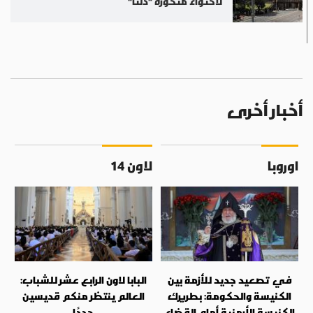
لاحتواء متحورة "دلتا"
أخبار أخرى
اوروبا
لاون 14
في تصعيد جديد للأزمة بين
البابا لاون الرابع عشر للشباب:
الكنيسة والحكومة: بطريرك
العالم ينتظر منكم قديسين
الكنيسة الأرمنية أمام القضاء
جددًا