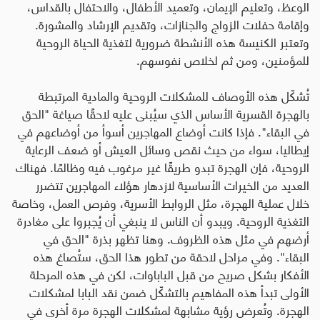
الوعظ، وتعليم الإيمان، وتعميد الأطفال، والاحتفال بالقداس،
وإقامة حفلات الزواج والجنازات، وتقديم الإرشاد والمشورة.
وتعتبر الكنيسة هذه الأنشطة ضرورية لتغذية الحياة الروحية
للمؤمنين، ومن ثم لخلاص نفوسهم
.
تُشكّل هذه الأوصاف للمشكلات الروحية والمادية المرتبطة
بالهجرة القسرية الأساس الذي سيُبنى عليه لاحقًا صياغة
"
الحق
في البقاء
".
فإذا كانت أوضاع المهاجرين أسوأ من أوضاعهم في
إيطاليا، سواء من حيث نقص وسائل العيش أو ضعف الرعاية
الروحية، فإن الهجرة تبدو طريقًا غير مرغوب فيه وظالمًا. فهناك
العديد من الخيرات الأساسية لازدهار هؤلاء المهاجرين تتضرر
خلال عملية الهجرة، مثل الروابط الأسرية، وفرص العمل، وخاصة
التغذية الروحية. ويبدو أن الناس لا ينبغي أن يُجبروا على مغادرة
أرضهم في مثل هذه الظروف. وهنا تظهر بذرة
"
الحق في
البقاء
".
وفي مراحل لاحقة من تطور هذا الحق، ستُصاغ هذه
الأفكار بشكل صريح من قبل الباباوات، لكن في هذه المرحلة
الأولى تبدأ هذه المفاهيم بالتشكّل ضمن نقد البابا لمشكلات
الهجرة
.
وتُعرض رؤية مشابهة لمشكلات الهجرة مرة أخرى في