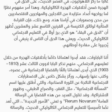
غالبًا ما ركّز اللاهوتيون، في العصر الحديث، على الحق في
الهجرة ضمن أخلاقيات الهجرة الكاثوليكية. وهذا أمر مفهوم نظرًا
لما يواجهه أعداد متزايدة من اللاجئين والمهاجرين الاقتصاديين
من محن وصعوبات في أيامنا هذه. ومع ذلك، فإن القراءة
المتأنية لوثائق الكنيسة في القرنين التاسع عشر والعشرين تُظهر
أن
"
الحق في البقاء
"
هو الذي برز أولًا في التعليم الاجتماعي
الكاثوليكي الحديث. ويعني هذا الحق أن الناس لا ينبغي أن
يُجبروا على مغادرة أوطانهم.
أمّا الباباوات، فقد أبدوا اهتمامًا خاصًا بأخلاقيات الهجرة من خلال
تعليمهم الاجتماعي. منهم نذكر البابا لاوون الثالث عشر (1810–
1903) الذي أبدى اهتمامًا بالغًا بالقضايا الاجتماعية في عصره،
وكتب عنها بإسهاب. وركّز بشكل خاص على الاضطرابات
الاجتماعية الناتجة عن الثورة الصناعية، والتي أطلق عليها اسم
"
المسألة الاجتماعية
"
، مثل الفقر، والصراع الطبقي، وظهور
الاشتراكية. وقد تناول العديد من هذه القضايا في الرسالة
العامة
"Rerum Novarum"
و
تعني "الأمور الجديدة
".
، التي تُعد
نصًا تأسيسيًا للتعليم الاجتماعي الكاثوليكي الحديث. والرسالة