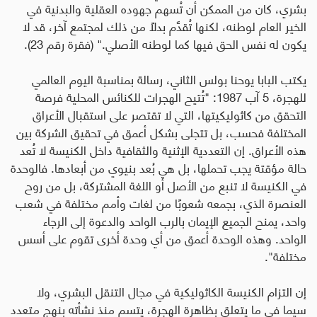
بشري، كان من الممكن أن تُسهم جهوده العقلية والبدنية في
الخير العام لوطنه، لكنها تُقدَّم بدلاً من ذلك لمجتمع آخر، قد لا
يكون له نفس الحق فيها كما لوطنه الأصلي
.
" (فقرة رقم 23).
يكتب البابا يوحنا بولس الثاني، رسالة بمناسبة اليوم العالمي
للهجرة، 5 آب 1987: "تُتيح الهجرات للكنائس المحلية فرصة
التحقق من كاثوليكيتها، التي لا تقتصر على استقبال الأعراق
المختلفة فحسب، بل تتجلى بشكل أعمق في تحقيق الشركة بين
هذه الأعراق. إن التعددية الإثنية والثقافية داخل الكنيسة لا تُعد
حالة مؤقتة يجب تحملها، بل هي بُعد بنيوي من أبعادها. فالوحدة
في الكنيسة لا تنبع من الأصل أو اللغة المشتركة، بل من روح
العنصرة الذي، بجمعه شعوبًا من لغات وأمم مختلفة في شعب
واحد، يمنح الجميع الإيمان بالرب الواحد والدعوة إلى الرجاء
الواحد. وهذه الوحدة أعمق من أي وحدة أخرى تقوم على أسس
مختلفة".
إن التزام الكنيسة الكاثوليكية في مجال التنقل البشري، ولا
سيما في ما يتعلق بظاهرة الهجرة، يتسم منذ نشأته بنهج متعدد