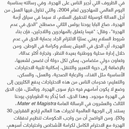
في الظروف التي تُجبر الناس على الهجرة
.
وفي رسالته بمناسبة
اليوم العالمي للمهاجرين لعام 2004، والتي تناول فيها العمل من
أجل العدالة كوسيلة لتحقيق السلام، لا سيما في سياق أزمة
الهجرة، صاغ البابا يوحنا بولس الثاني مصطلح
"
الحق في عدم
الهجرة
"
، وقال
:
"
فيما يتعلق بالمهاجرين واللاجئين، فإن بناء
شروط السلام يعني عمليًا الالتزام الجاد بحماية الحق في عدم
الهجرة، أي الحق في العيش بسلام وكرامة في الوطن. ومن
خلال إدارة محلية ووطنية بعيدة النظر، وتجارة أكثر عدالة،
وتعاون دولي متضامن، يمكن لكل دولة أن تضمن لشعبها،
بالإضافة إلى حرية التعبير والتنقل، إمكانية تلبية الاحتياجات
الأساسية مثل الغذاء، والرعاية الصحية، والعمل، والسكن،
والتعليم؛ فحرمان الناس من هذه الاحتياجات يدفع الكثيرين إلى
وضع لا يكون أمامهم فيه خيار سوى الهجرة. وبالمثل، فإن الحق
في الهجرة موجود. وهذا الحق، كما يُذكّر به الطوباوي يوحنا
الثالث والعشرون في الرسالة العامة
Mater et Magistra
،
يستند إلى الوجهة العالمية لخيرات هذا العالم (راجع الفقرتين 30
و33). ومن الواضح أن من واجب الحكومات تنظيم تدفقات
الهجرة مع الاحترام الكامل لكرامة الأشخاص واحتياجات أسرهم،