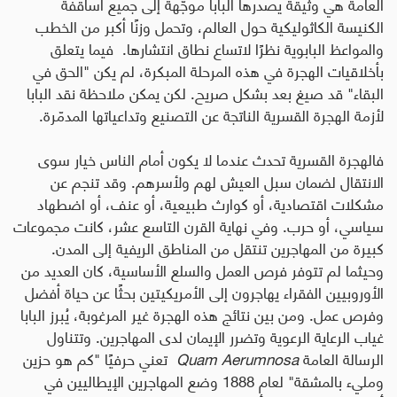
العامة هي وثيقة يصدرها البابا موجّهة إلى جميع أساقفة
الكنيسة الكاثوليكية حول العالم، وتحمل وزنًا أكبر من الخطب
والمواعظ البابوية نظرًا لاتساع نطاق انتشارها. فيما يتعلق
بأخلاقيات الهجرة في هذه المرحلة المبكرة، لم يكن
"
الحق في
البقاء
"
قد صيغ بعد بشكل صريح. لكن يمكن ملاحظة نقد البابا
لأزمة الهجرة القسرية الناتجة عن التصنيع وتداعياتها المدمّرة.
فالهجرة القسرية تحدث عندما لا يكون أمام الناس خيار سوى
الانتقال لضمان سبل العيش لهم ولأسرهم. وقد تنجم عن
مشكلات اقتصادية، أو كوارث طبيعية، أو عنف، أو اضطهاد
سياسي، أو حرب. وفي نهاية القرن التاسع عشر، كانت مجموعات
كبيرة من المهاجرين تنتقل من المناطق الريفية إلى المدن.
وحيثما لم تتوفر فرص العمل والسلع الأساسية، كان العديد من
الأوروبيين الفقراء يهاجرون إلى الأمريكيتين بحثًا عن حياة أفضل
وفرص عمل. ومن بين نتائج هذه الهجرة غير المرغوبة، يُبرز البابا
غياب الرعاية الرعوية وتضرر الإيمان لدى المهاجرين. وتتناول
الرسالة العامة
Quam Aerumnosa
تعني حرفيًا
"
كم هو حزين
ومليء بالمشقة
"
لعام 1888 وضع المهاجرين الإيطاليين في