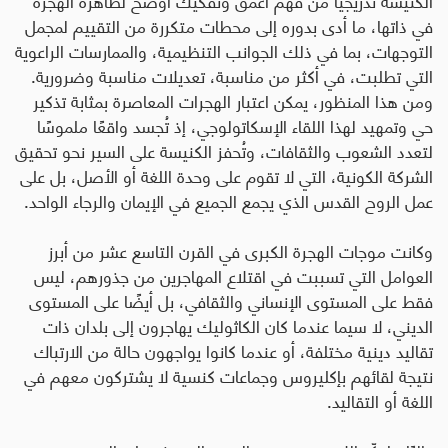
في ذاتها، ما أدى بدوره إلى محطات متكررة من التقييم لمجمل
التوجهات، بما في ذلك الجوانب التنظيمية، والممارسات الراعوية
التي تطلبت، في أكثر من مناسبة، تعديلات مناسبة وضرورية.
ومن هذا المنظور، يمكن اعتبار الهجرات المعاصرة بمثابة تذكير
حي وتمهيد لهذا اللقاء الإسكاتولوجي، إذ تُجسد واقعًا ملموسًا
لتعدد الشعوب والثقافات، وتُحفز الكنيسة على السير نحو تحقيق
الشركة الكونية، التي لا تقوم على وحدة اللغة أو الأصل، بل على
عمل الروح القدس الذي يجمع الجميع في الإيمان والرجاء الواحد
.
وكانت موجات الهجرة الكبرى في القرن التاسع عشر من أبرز
العوامل التي تسببت في اقتلاع المهاجرين من جذورهم، ليس
فقط على المستوى الإنساني والثقافي، بل أيضًا على المستوى
الديني، لا سيما عندما كان الكاثوليك يهاجرون إلى بلدان ذات
تقاليد دينية مختلفة، أو عندما كانوا يواجهون حالة من الارتباك
نتيجة لقائهم بإكليروس وجماعات كنسية لا يشتركون معهم في
اللغة أو التقاليد
.