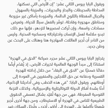
ويقول البابا بيوس الثاني عشر
:
"إن الأرض التي نسكنها،
المحاطة بالمحيطات والبحار والبحيرات، والمزينة بالسهول
والجبال المغطاة بالثلوج الدائمة، والمزودة بأماكن غير مزروعة
ومناطق مهجورة وقاحلة، توفّر بالفعل سبلًا للحياة، وتعرض
مساحات واسعة، وإن تُركت لمصيرها لتزدهر، فإنها مع ذلك
تبدو ملائمة لعمل الإنسان واحتياجاته ومساعيه المدنية. وليس
من النادر أن تُجبر العائلات المهاجرة هنا وهناك على البحث عن
وطن جديد.
يتجاوز البابا بيوس الثاني عشر مجرد صياغة
"
الحق في الهجرة
"
استنادًا إلى مبدأ الوجهة العالمية لخيرات الأرض، إذ يُقدّم أيضًا
دفاعًا ضمنيًا عن
"
الحق في البقاء
"
من خلال إدانته للهجرة
القسرية ودفاعه عن حق اللاجئين والمنفيين في العودة إلى
أوطانهم. ويقول البابا
:
"
في هذه الخطب وفي أحاديثنا الإذاعية،
أدنّا بشدة أفكار الدولة التوتاليتارية والإمبريالية، وكذلك النزعة
القومية المفرطة. فهي من جهة تُقيّد بشكل تعسفي الحقوق
الطبيعية للناس في الهجرة أو الاستيطان، ومن جهة أخرى تُجبر
شعوبًا بأكملها على الهجرة إلى أراضٍ أخرى، وتُرحّل السكان ضد