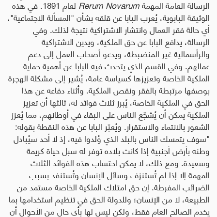
الرسالة العامة المهمة
Rerum Novarum
لعام 1891. في هذه
الوثيقة البابوية، يُعرب البابا عن قلقه بشأن
"
المسألة الاجتماعية
"
،
أي حالة فقر العمال وانتشار الاشتراكية نتيجة لذلك. وفي
الرسالة، يدافع البابا عن حق الملكية، ويدين الاشتراكية
والرأسمالية غير المنضبطة، ويدعو أصحاب العمل إلى دعم
عمالهم
.
وفي القسم الذي يتحدث فيه البابا عن أهمية حماية
الملكية الخاصة وتعزيزها كسياسة عامة، يُشير إلى مشكلة الهجرة
بوصفها مرتبطة بالفقر ونقص الملكية. وأثناء دفاعه عن هذا
الحق في الملكية الخاصة، يُبرز ثلاث فوائد له، ثالثها أن تعزيز
الملكية يمكن أن يُشجّع الناس على البقاء في أوطانهم، مما يُعزز
الشعور بالانتماء والاستقرار. ويُعبّر البابا عن هذه النقطة بقوله
:
"
سوف يتمسك الناس بالبلد الذي وُلدوا فيه، إذ لا أحد سيُبادل
وطنه بأرض أجنبية إذا كانت بلاده توفر له سبل حياة كريمة
وسعيدة. ومع ذلك، لا يمكن احتساب هذه الفوائد الثلاث
المهمة إلا إذا لم تُستنزف وسائل الإنسان وتُستنفد بسبب
الضرائب المفرطة. إن حق امتلاك الملكية الخاصة مستمد من
الطبيعة، لا من الإنسان؛ وللدولة الحق في تنظيم استخدامها بما
يخدم الصالح العام فقط، ولكن ليس لها بأي حال من الأحوال أن