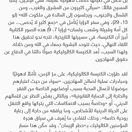
المسيح قائلًا: «سيأتي كثيرون من الم
ش
رق والغرب، ومن
الشمال والجنوب، ويجلسون إلى المائدة في ملكوت الله» (لو
13، 29)، وفي سفر الرؤيا يُتأمل في «جمعٍ كثيرٍ لا يُحصى... من
كل أمة وقبيلة وشعب ولسان» (رؤيا 7، 9) هذه الصور الكتابية
تُبرز أن الكنيسة، في مسيرتها التاريخية، تتجه نحو تحقيق هذا
اللقاء النهائي، حيث تتوحد البشرية جمعاء في الله ومن خلاله
.
ولهذا السبب، تُعد الكنيسة الكاثوليكية صوتًا دائمًا في الدفاع عن
حقوق المهاجرين
.
لقد طوّرت الكنيسة الكاثوليكية، على مرّ الزمن، تأمّلاً لاهوتيًا
ومبادرات عملية لصالح المهاجرين، «سواء من حيث اعتبارهم
موضوعًا لأعمال المحبة بسبب أوضاعهم الخاصة من الفقر
والحاجة إلى الحماية القانونية»، وبالتالي بغضّ النظر عن انتمائهم
الديني، أو «وخاصةً بسبب الانعكاسات التي يتركها واقع التنقل
على الحياة الدينية للأشخاص، وما يرافقه من حاجة إلى رعاية
روحية خاصة»، وذلك لتفادي ما يُعرف في سياق هجرة
المؤمنين الكاثوليك بـ«خطر الإيمان
".
وقد مكّن هذا مسار
الكنيسة تدريجيًا من فهم أعمق وتفكيك أوضح لظاهرة الهجرة