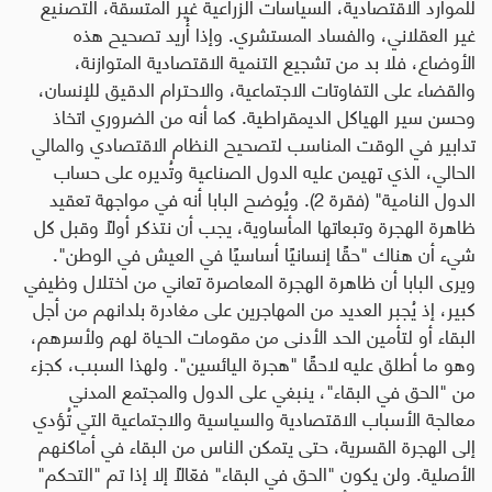
للموارد الاقتصادية، السياسات الزراعية غير المتسقة، التصنيع
غير العقلاني، والفساد المستشري. وإذا أُريد تصحيح هذه
الأوضاع، فلا بد من تشجيع التنمية الاقتصادية المتوازنة،
والقضاء على التفاوتات الاجتماعية، والاحترام الدقيق للإنسان،
وحسن سير الهياكل الديمقراطية. كما أنه من الضروري اتخاذ
تدابير في الوقت المناسب لتصحيح النظام الاقتصادي والمالي
الحالي، الذي تهيمن عليه الدول الصناعية وتُديره على حساب
الدول النامية" (فقرة 2). ويُوضح البابا أنه في مواجهة تعقيد
ظاهرة الهجرة وتبعاتها المأساوية، يجب أن نتذكر أولًا وقبل كل
شيء أن هناك
"
حقًا إنسانيًا أساسيًا في العيش في الوطن
".
ويرى البابا أن ظاهرة الهجرة المعاصرة تعاني من اختلال وظيفي
كبير، إذ يُجبر العديد من المهاجرين على مغادرة بلدانهم من أجل
البقاء أو لتأمين الحد الأدنى من مقومات الحياة لهم ولأسرهم،
وهو ما أطلق عليه لاحقًا
"
هجرة اليائسين
".
ولهذا السبب، كجزء
من
"
الحق في البقاء
"
، ينبغي على الدول والمجتمع المدني
معالجة الأسباب الاقتصادية والسياسية والاجتماعية التي تُؤدي
إلى الهجرة القسرية، حتى يتمكن الناس من البقاء في أماكنهم
الأصلية. ولن يكون
"
الحق في البقاء" فعّالًا إلا إذا تم
"
التحكم
"