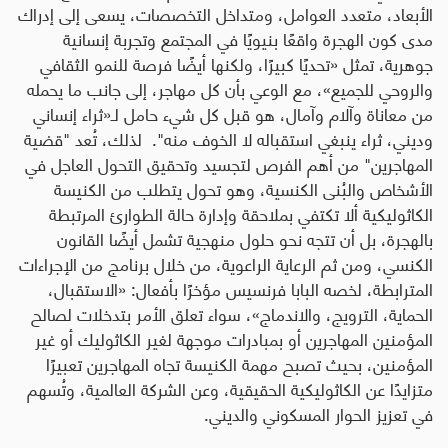
الأبعاد، متعدد العوامل، ومتداخل التخصصات، يسعى إلى إدراك
مدى كون الهجرة واقعًا بنيويًا في المجتمع وتجربة إنسانية
جوهرية، تمثل «تحديًا كبيرًا، ولكنها أيضًا فرصة للنمو الثقافي
والروحي للجميع»، مع الوعي بأن كل مهاجر، إلى جانب ما يحمله
من معاناة وآلام وآمال، هو قبل كل شيء حامل لـ«ثراء إنساني
وديني، ثراء ينبغي استقباله لا الخوف منه".
لذلك،
تُعد
"
قضية
المهاجرين
"
من أهم الفرص لتجسيد وتحقيق التحول العاجل في
الأشخاص والبُنى الكنسية، وهو تحول يتطلب من الكنيسة
الكاثوليكية ألا تكتفي بملاحقة وإدارة حالة الطوارئ المرتبطة
بالهجرة، بل أن تتجه نحو حلول منهجية تشمل أيضًا القانون
الكنسي، ومن ثم الرعاية الراعوية، من خلال برنامج من الإجراءات
المترابطة، لخصه البابا فرنسيس مؤخرًا بأفعال: «الاستقبال،
الحماية، الترويج، والاندماج»، سواء تعلق الأمر بتدخلات لصالح
المؤمنين المهاجرين أو بمبادرات موجهة لغير الكاثوليك أو غير
المؤمنين، بحيث تصبح مهمة الكنيسة تجاه المهاجرين تعبيرًا
متزايدًا عن الكاثوليكية الحقيقية، وعن الشركة العالمية، وتُسهم
في تعزيز الحوار المسكوني والديني.