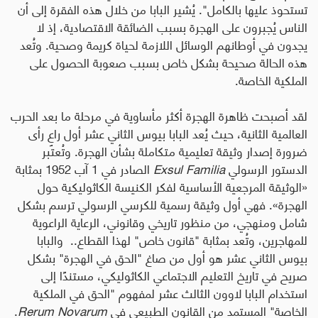
تستحوذ عليها بالكامل". يُشير البابا من خلال هذه الفقرة إلى أن
الناس يُجبرون على الهجرة بسبب الضائقة الاقتصادية، إذ لا
يجدون في أوطانهم الوسائل اللازمة لحياة كريمة وصحية. وتُعد
هذه الحالة صحيحة بشكل خاص بسبب صعوبة الحصول على
الملكية الخاصة.
لقد أصبحت ظاهرة الهجرة أكثر مأساوية في مرحلة ما بعد الحرب
العالمية الثانية، حيث يُعد البابا بيوس الثاني عشر أول راعٍ رأى
ضرورة إصدار وثيقة تعليمية متكاملة بشأن الهجرة. وتُعتبر
الدستور الرسولي
Exsul Familia
الصادر في
1 آب
1952 بمثابة
«الوثيقة المرجعية الأساسية لفكر الكنيسة الكاثوليكية حول
الهجرة». فهي أول وثيقة رسمية للكرسي الرسولي ترسم بشكل
شامل ومنهجي، من منظور تاريخي وقانوني، الرعاية الراعوية
للمهاجرين، وتُعد بمثابة
"
قانون خاص
"
لهذا القطاع
.
. و
البابا
بيوس الثاني عشر هو أول من صاغ
"
الحق في الهجرة
"
بشكل
صريح في تاريخ التعليم الاجتماعي الكاثوليكي، مستندًا إلى
استخدام البابا لاوون الثالث عشر لمفهوم
"
الحق في الملكية
الخاصة
"
المستمد من القانون الطبيعي في
Rerum Novarum
.