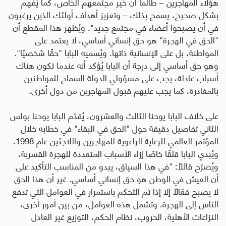
هؤلاء المهاجرين – طالما أن خير مجتمعهم الخاص، كما يُفهم
بشكل صحيح، يسمح بذلك – وتعزيز أهداف أولئك الذين يرغبون
في أن يصبحوا أعضاء في مجتمع جديد". ويُظهر هذا المقطع أن
"
الحق في الهجرة
"
هو حق إنساني أساسي، لا يعتمد على
المواطنة، بل على الإنسانية ذاتها. ويُسميه البابا
"
حقًا شخصيًا
".
وهو حق أساسي إلى درجة أن البابا يُؤكد أنه عندما تكون هناك
أسباب عادلة، يجب على مسؤولي الدولة السماح للمواطنين
بالمغادرة، كما يجب عليهم قبول المهاجرين من دول أخرى
.
على خلاف البابا يوحنا الثالث والعشرون، يُقدّم البابا يوحنا بولس
الثاني تفاصيل دقيقة حول
"
الحق في البقاء
"
في خطابه خلال
المؤتمر العالمي للرعاية الراعوية للمهاجرين واللاجئين عام 1998.
ويُبدي البابا قلقًا خاصًا إزاء الأسباب المتعددة للهجرة القسرية،
ويُصرّح قائلًا
:
"في هذا السياق، يبدو من المناسب التأكيد على
أن العيش في الوطن هو حق إنساني أساسي. غير أن هذا الحق
لا يصبح فعّالًا إلا إذا تم التحكم باستمرار في العوامل التي تدفع
الناس إلى الهجرة. وتشمل هذه العوامل، من بين أمور أخرى،
النزاعات الأهلية، الحروب، نظام الحكم، التوزيع غير العادل