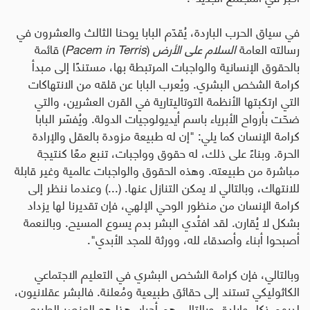
في سياق الحرب الباردة، يُقدّم البابا يوحنا الثالث والعشرون في
رسالته العامة
السلام على الأرض
(
Pacem in Terris
)
قائمة
بالحقوق الإنسانية والواجبات المرتبطة بها، مستندًا إلى مبدأ
كرامة الشخص البشري. ويُعرب البابا عن قلقه من الانتهاكات
التي ارتكبتها الأنظمة التوتاليتارية في القرن العشرين، والتي
ضحّت بأرواح الأبرياء باسم أيديولوجيات الدولة. ويُفسّر البابا
كرامة الإنسان كما يلي
:
"إن له طبيعة مزودة بالعقل والإرادة
الحرة. وبناءً على ذلك، له حقوق وواجبات، تنبع معًا كنتيجة
مباشرة من طبيعته. وهذه الحقوق والواجبات عالمية وغير قابلة
للانتهاك، وبالتالي لا يمكن التنازل عنها. (...) وعندما ننظر إلى
كرامة الإنسان من منظور الوحي الإلهي، فإن تقديرنا لها يزداد
بشكل لا يُقارن. لقد افتُدي البشر بدم يسوع المسيح. وبالنعمة
أصبحوا أبناء وأصدقاء لله، وورثة للمجد الأبدي
".
وبالتالي، فإن كرامة الشخص البشري في التعليم الاجتماعي
الكاثوليكي تستند إلى حقائق طبيعية ومُعلنة. فالبشر عقلانيون،
لديهم ذكاء وإرادة، وبالتالي هم أحرار. هذا هو العنصر الطبيعي