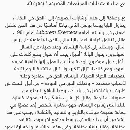
مع مراعاة متطلبات المجتمعات المُضيفة
.
" (فقرة 3).
وبالإضافة إلى هذه الإشارات الصريحة إلى
"
الحق في البقاء
"
،
يتناول البابا يوحنا بولس الثاني جانبًا أساسيًا من هذا الحق بشكل
ضمني في رسالته العامة
Laborem Exercens
لعام 1981،
والتي تتناول كرامة العمل الإنساني، الذي له أولوية على رأس
المال، ويستند إلى كرامة الإنسان. وعند حديثه عن العمال
المهاجرين، يقول البابا
:
"
أخيرًا، يجب أن نقول بضع كلمات على
الأقل حول موضوع الهجرة بحثًا عن العمل. إنها ظاهرة قديمة
العهد، ومع ذلك لا تزال تتكرر، ولا تزال منتشرة اليوم نتيجة
لتعقيدات الحياة الحديثة. للإنسان الحق في مغادرة وطنه
لأسباب متعددة – وكذلك الحق في العودة – من أجل البحث عن
ظروف حياة أفضل في بلد آخر. وهذا الواقع لا يخلو من
صعوبات متنوعة. وقبل كل شيء، يُشكّل ذلك عمومًا خسارة
للبلد الذي يُغادره الإنسان. فهو مغادرة لشخص يُعد عضوًا في
جماعة عظيمة موحّدة بالتاريخ والتقاليد والثقافة؛ ويجب على هذا
الشخص أن يبدأ حياته في وسط مجتمع آخر موحّد بثقافة
مختلفة، وغالبًا بلغة مختلفة. وفي هذه الحالة، فإنها خسارة لمورد