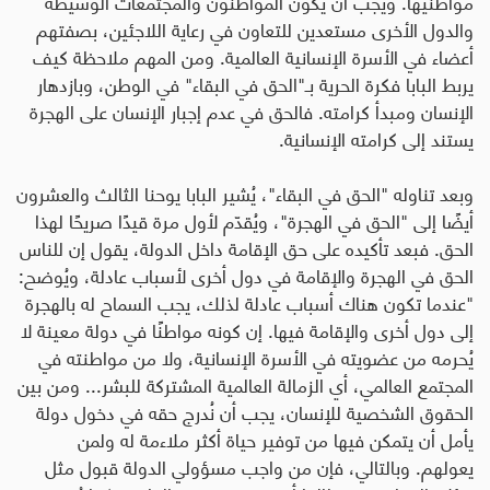
مواطنيها. ويجب أن يكون المواطنون والمجتمعات الوسيطة
والدول الأخرى مستعدين للتعاون في رعاية اللاجئين، بصفتهم
أعضاء في الأسرة الإنسانية العالمية. ومن المهم ملاحظة كيف
يربط البابا فكرة الحرية بـ
"
الحق في البقاء
"
في الوطن، وبازدهار
الإنسان ومبدأ كرامته. فالحق في عدم إجبار الإنسان على الهجرة
يستند إلى كرامته الإنسانية
.
وبعد تناوله
"
الحق في البقاء
"
، يُشير البابا يوحنا الثالث والعشرون
أيضًا إلى
"
الحق في الهجرة
"
، ويُقدّم لأول مرة قيدًا صريحًا لهذا
الحق. فبعد تأكيده على حق الإقامة داخل الدولة، يقول إن للناس
الحق في الهجرة والإقامة في دول أخرى لأسباب عادلة، ويُوضح
:
"
عندما تكون هناك أسباب عادلة لذلك، يجب السماح له بالهجرة
إلى دول أخرى والإقامة فيها. إن كونه مواطنًا في دولة معينة لا
يُحرمه من عضويته في الأسرة الإنسانية، ولا من مواطنته في
المجتمع العالمي، أي الزمالة العالمية المشتركة للبشر... ومن بين
الحقوق الشخصية للإنسان، يجب أن نُدرج حقه في دخول دولة
يأمل أن يتمكن فيها من توفير حياة أكثر ملاءمة له ولمن
يعولهم. وبالتالي، فإن من واجب مسؤولي الدولة قبول مثل