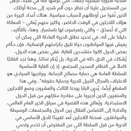
من المستحيل علينا أن ننظر دون ألم شديد إلى محنة أولئك
الذين نُفوا من أوطانهم لأسباب سياسية. هناك أعداد كبيرة من
هؤلاء اللاجئين في الوقت الحاضر، وكثير منهم يُعاني – المعاناة
التي لا تُصدّق – والتي يتعرضون لها باستمرار. وهنا، بالتأكيد،
دليلنا على أنه، في تحديد نطاق الحرية العادلة التي يمكن أن
يعيش فيها المواطنون حياة تليق بكرامتهم الإنسانية، فإن حكّام
بعض الدول كانوا متشددين للغاية. ففي بعض هذه الدول،
يُشكك في الحق ذاته في الحرية، بل يُنكر تمامًا. وهنا نجد انقلابًا
كاملًا في النظام الصحيح للمجتمع، إذ إن الغاية الأساسية
للسلطة العامة هي حماية مصالح الجماعة. وواجبها السيادي هو
الاعتراف بالمجال النبيل للحرية وحماية حقوقه". وفي هذا
المقطع أيضًا، يُدين البابا يوحنا الثالث والعشرون وضع اللاجئين
والمنفيين الذين أُجبروا على مغادرة منازلهم من قبل الدول
الاستبدادية. ويُعالج هذه القضية في سياق الخير العام العالمي،
والحاجة إلى التضامن الفعّال بين الدول والمجتمعات الوسيطة
والمواطنين. فمحنة اللاجئين تُعد تقييدًا للحق الأساسي في
الحرية من قبل السلطة التي من المفترض أن تخدم وتحمي