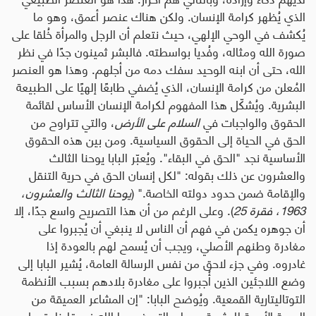
الذي يُظهر كرامة الإنسان. ولكن هناك عنصر أعمق، وهو ما
يُكشف في الوحي الإلهي، حيث نتعلم أن الرجل والمرأة خُلقا على
صورة الله ومثاله، وفُديا بواسطته. فالبشر ثمينون جدًا في نظر
الله، حتى أن ابنه الوحيد سفك دمه من أجلهم. وهذا هو العنصر
المُعلن من كرامة الإنسان، الذي يُضفي طابعًا إلهيًا على الطبيعة
البشرية
.
ويُشكّل هذا المفهوم لكرامة الإنسان الأساس لقائمة
الحقوق والواجبات في
السلام على الأرض
، والتي تتراوح من
الحق في الحياة إلى الحقوق السياسية. ومن بين هذه الحقوق
الأساسية نجد
"
الحق في البقاء
".
ويُعبّر البابا يوحنا الثالث
والعشرون عن ذلك بقوله
: "
لكل إنسان الحق في حرية التنقل
والإقامة ضمن حدود دولته الخاصة
." (
يوحنا الثالث والعشرون،
1963، فقرة 25
).
وعلى الرغم من أن هذا التصريح واسع جدًا، إلا
أن جوهره يكمن في فهم أن الناس لا ينبغي أن يُجبروا على
مغادرة وطنهم الأصلي، ويجب أن يُسمح لهم بالعودة إذا
غادروه
.
وفي جزء لاحق من نفس الرسالة العامة، يُشير البابا إلى
وضع اللاجئين الذين أُجبروا على مغادرة بلادهم بسبب الأنظمة
التوتاليتارية القمعية. ويُوضح البابا
:
"
إن المشاعر العميقة من
المحبة الأبوية للبشرية جمعاء، التي غرسها الله في قلبنا، تجعل