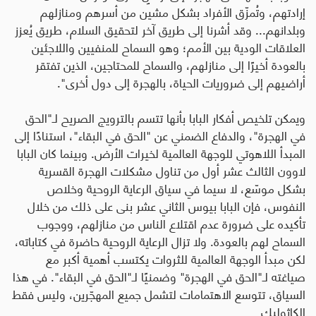
إرادتهم، وتُمزّق الأفراد بشكل مشين من أسرهم ومنازلهم
وبلدانهم... وقد أشرنا إلى طريق آخر لتحقيق السلام، طريق يُعزز
العلاقات الودية بين الأمم؛ وهو السماح للمنفيين واللاجئين
بالعودة أخيرًا إلى منازلهم، والسماح للمحتاجين، الذين تفتقر
أراضيهم إلى ضروريات الحياة، بالهجرة إلى دول أخرى".
ويمكن تلخيص أفكار البابا بأنها تتسم بالترويج الصريح لـ
"
الحق
في الهجرة
"
، والدفاع الضمني عن
"
الحق في البقاء
"
، استنادًا إلى
المبدأ اللاهوتي للوجهة العالمية لخيرات الأرض. وبينما كان البابا
لاوون الثالث عشر أول من تناول مشكلات الهجرة القسرية
بشكل موسّع، لا سيما في سياق الرعاية الروحية وخلاص
النفوس، فإن البابا بيوس الثاني عشر بنى على ذلك من خلال
تأكيده على ضرورة عدم اقتلاع الناس من منازلهم، ووجوب
السماح لهم بالعودة. ولا تزال الرعاية الروحية حاضرة في كتاباته،
لكن مبدأ الوجهة العالمية للثروات يكتسب أهمية أكبر مع
صياغته لـ
"
الحق في الهجرة
"
وضمنيًا لـ
"
الحق في البقاء". في هذا
السياق، تتوسع الاهتمامات لتشمل جميع المهجّرين، وليس فقط
الكاثوليك