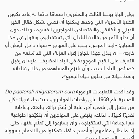
يولي البابا يوحنا الثالث والعشرون اهتمامًا خاصًا بـ«إعادة تكوين
الخلايا الأسرية، التي وحدها يمكنها أن تحمي بشكل فعّال الخير
الديني والأخلاقي والاقتصادي للمهاجرين أنفسهم، وذلك دون
أن يخلو الأمر من فائدة للبلدان التي تستقبلهم
. و
يقول في هذا
السياق: «لهذا الغرض، يجب على المهاجر – سواء داخل الوطن أو
خارجه – أن يبذل جهدًا لتجاوز إغراء العزلة، التي قد تمنعه من
التعرف على القيم الموجودة في البلد المضيف. عليه أن يقبل
خصائص البلد الجديد، وأن يلتزم بالمساهمة من خلال قناعاته
ونمط حياته في تطوير حياة الجميع».
وقد أكّدت التعليمات الراعوية
De pastorali migratorum cura
الصادرة عام 1969 على واجبات المهاجرين، حيث جاء فيها: «كل
من ينتقل إلى شعب آخر، عليه أن يُقدّر تراثه، ولغته، وعاداته
تقديرًا كبيرًا... لذلك، ينبغي على المهاجرين أن يتكيّفوا طواعية
مع الجماعة التي تستقبلهم، وأن يسارعوا إلى تعلّم لغتها، حتى
إذا ما طال مقامهم أو أصبح دائمًا، يتمكنوا من الاندماج بسهولة
أكبر في المجتمع الجديد»
.