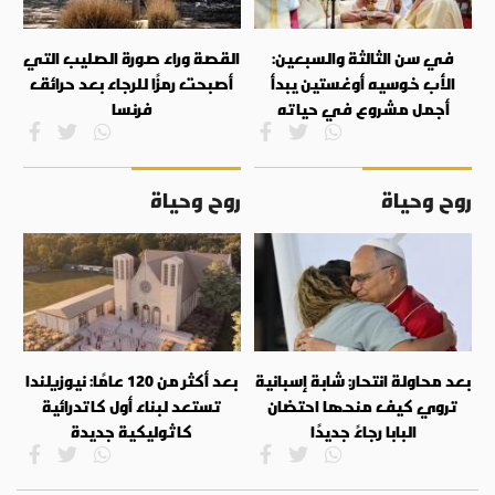
في سن الثالثة والسبعين:
القصة وراء صورة الصليب التي
الأب خوسيه أوغستين يبدأ
أصبحت رمزًا للرجاء بعد حرائق
أجمل مشروع في حياته
فرنسا
روح وحياة
روح وحياة
بعد محاولة انتحار: شابة إسبانية
بعد أكثر من 120 عامًا: نيوزيلندا
تروي كيف منحها احتضان
تستعد لبناء أول كاتدرائية
البابا رجاءً جديدًا
كاثوليكية جديدة