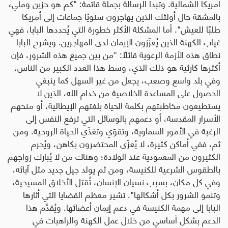
أمريكا الشمالية. وتبدأ الرسالة بجملة قاتمة
: "
كم هو حزين ومليء
بالمشقة حال أولئك الذين يهاجرون سنويًا جماعات إلى أمريكا
طلبًا للعيش". أما المشكلة الأكثر خطورة التي يُحددها البابا، فهي
غياب الكهنة الذين يُعزّزون الإيمان لدى المهاجرين. ويشرح البابا
نطاق هذه الأزمة الرعوية قائلًا
:
"من بين جميع هذه الشرور، فإن
أكثرها كارثية هو ذلك الذي، وسط هذا العدد الكبير من الناس،
وفي بلد واسع وصعب، يجعل من غير السهل كما ينبغي
الحصول على المساعدة الخلاصية من خدام الله، الذين لا
يستطيعون مخاطبتهم بكلمة الحياة بلغتهم الإيطالية، أو منحهم
الأسرار المقدسة، أو دعمهم بالوسائل التي ترفع النفس إلى
الرغبة في الأمور السماوية، وتقوّي وتغذّي الحياة الروحية. ومن
ثم، ففي أماكن كثيرة، لا يُعزّى المحتضرون بكاهن، ويُحرم
الكثيرون من المعمودية عند الولادة؛ وهناك من لا يُبارك زواجهم
بالطقوس الشرعية للكنيسة، ومن ثم يولد جيل جديد مثل آبائه،
وفي كل مكان، بسبب نسيان الإنسان، تُقتل الأخلاق المسيحية،
وتنمو الشرور بكل أشكالها". تشير معظم القضايا التي أثارها
البابا إلى مهمة الكنيسة في دعم إيمان أعضائها. ويُقدَّم هذا
الدعم بشكل أساسي من خلال عمل الكهنة والراهبات في