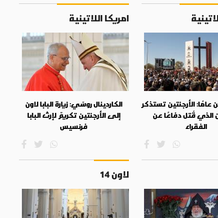
لاتينية
امريكا اللاتينية
عامًا: الأرجنتين تستذكر
الكاردينال روسّي: زيارة البابا لاون
 الذي قُتل دفاعًا عن
إلى الأرجنتين تكريمٌ لإرث البابا
الفقراء
فرنسيس
لاون 14