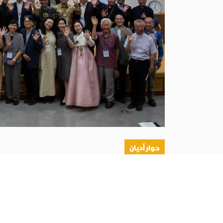
حوار أديان
أبونا :
بعد أكثر بقليل من عامين على إطلاق حوار
مشترك في ختام ندوة عُقدت يومي 4 و5 آب 2026 في سيول، عاصمة كوريا الجنوبية. وفي هذا