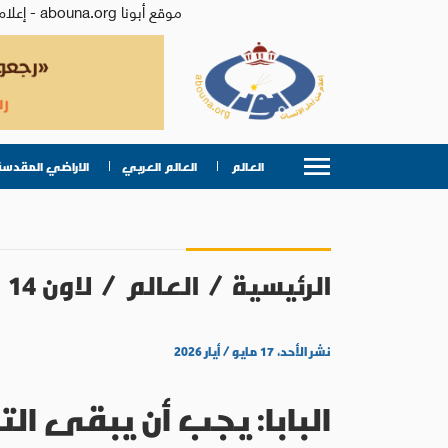
موقع أبونا abouna.org - إعلام من أجل الإنسان | يصدر عن المركز الكاثوليكي للدراسات والإعلام في الأردن - رئيس التحرير: الأب د.رفعت بدر
العالم
العالم العربي
الاراضي المقدسة
الرئيسية
/
العالم
/
لاون 14
نشر الأحد، ١٧ مايو / أيار ٢٠٢٦
البابا: يجب أن يبقى ال