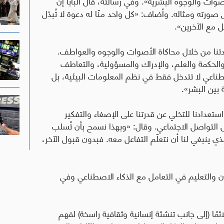
ات والوجوه البشرية». وفي رسالته، قال البابا إن
 صورته ومثاله
.
وأضاف
:
«كل واحد منّا له دعوة لا تُبدّل
 مع الآخرين».
فرادتنا من خلال محاكاة الأصوات والوجوه والعواطف
.
الحكمة والعلم، والإدراك والمسؤولية، والتعاطف
صطناعي لا تتدخل فقط في نظم المعلومات البيئية، بل
بين البشر».
تعدادنا للتخلي عن قدرتنا على الإصغاء والتفكير
 التواصل الاجتماعي
.
وقال: «وبهذا نسمح بأن تُسلب
لذي ينبغي لنا أن نتعلّم التفاعل معه. فبدون قبول الآخر،
اون والتعليم في التعامل مع الذكاء الاصطناعي وفي
لائمًا (إلى جانب تنشئة إنسانية وثقافية راسخة) لفهم