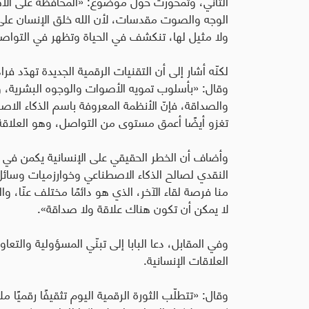
الثاني، وتمحورت حول موضوع: «المحافظة على الأصو
الوجه والصوت مقدسات، لأن الله خلق الإنسان على
ولا مثيل لها، تنكشف في الحياة وتظهر في التواصل
لكنّه أشار إلى أن التقنيات الرقمية الجديدة تهدّد 
وقال
:
«بأسلوب تمويه الأصوات والوجوه البشرية، و
والصداقة، فإنّ الأنظمة المعروفة باسم الذكاء الا
تغزو أيضًا أعمق مستوى من التواصل، وهو العلاقة 
وأضاف أن الخطر الحقيقي على الإنسانية يكمن في اس
النقدي لصالح الذكاء الاصطناعي وخوارزميات وسائل
منا فرصة لقاء الآخر، الذي هو دائمًا مختلف عنّا، وا
لا يمكن أن تكون هناك علاقة ولا صداقة».
وفي المقابل، دعا البابا إلى تبنّي المسؤولية والتع
العلاقات الإنسانية
.
وقال
:
«تتطلّب الثورة الرقمية اليوم تثقيفًا رقميًا م