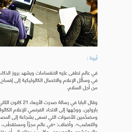
أبونا :
في عالمٍ تطغى عليه الانقسامات ويشهد بروز الذكاء ا
في وسائل الإعلام والاتصال الكاثوليكية إلى إفسا
من أجل السلام
.
وقال البابا في رسالة
بارولين، ووجّهها إلى الاتحاد الفرنسي للإعلام الكاث
ومضخّمين للأصوات التي تسعى بشجاعة إلى المصال
والتعصّب». وأضاف
:
«في عالمٍ مجزّأ ومستقطَب، ك
والمهمّشون والوحيدون، وكل من يحتاج إلى أن يختب