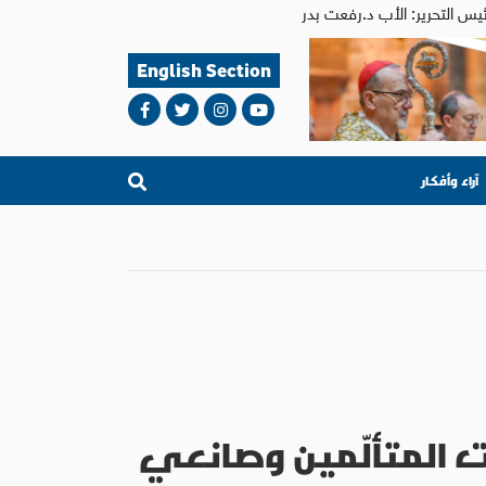
English Section
آراء وأفكار
ات المتألّمين وصانعي