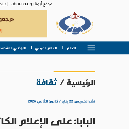
موقع أبونا abouna.org - إعلام من أجل الإنسان | يصدر عن المركز الكاثوليكي للدراسات والإعلام في الأردن - رئيس التحرير: الأب د.رفعت بدر
العالم
العالم العربي
الاراضي المقدسة
الرئيسية
/
ثقافة
نشر الخميس، ٢٢ يناير / كانون الثاني ٢٠٢٦
البابا: على الإعلام ا