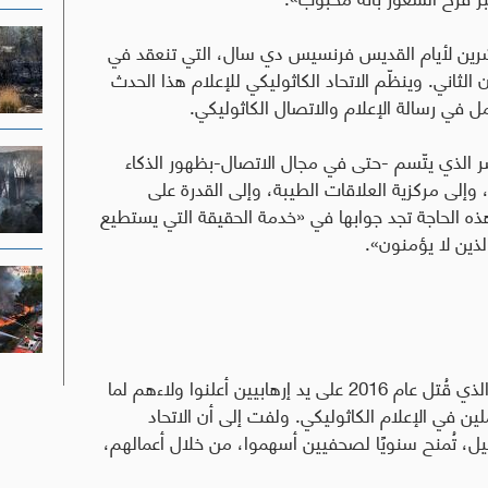
عشرين لأيام القديس فرنسيس دي سال، التي تنعقد في
د الفرنسية في الفترة من 21 إلى 23 كانون الثاني. وينظّم الاتحاد الكاثوليكي للإعلام هذا الحدث
ل في رسالة الإعلام والاتصال الكاثوليكي.
 الذي يتّسم -حتى في مجال الاتصال-بظهور الذكاء
 وإلى مركزية العلاقات الطيبة، وإلى القدرة على
ذه الحاجة تجد جوابها في «خدمة الحقيقة التي يستطيع
لذين لا يؤمنون».
وأشار البابا إلى الأب جاك هاميل -الكاهن الفرنسي الذي قُتل عام 2016 على يد إرهابيين أعلنوا ولاءهم لما
ين في الإعلام الكاثوليكي
.
ولفت إلى أن الاتحاد
يل، تُمنح سنويًا لصحفيين أسهموا، من خلال أعمالهم،