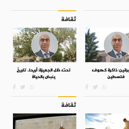
ثقافة
برقين: ذاكرة كهوف
تحت ظل الجميزة: أريحا.. تاريخٌ
فلسطين
ينبض بالحياة
ثقافة