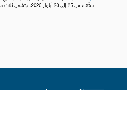
الفاتيكان
أبونا :
نشر الفاتيكان، الخميس، البرنامج الرسمي الكام
ستُقام من 25 إلى 28 أيلول 2026، وتشمل ثلاث محطات رئيسية هي باريس، ولورد،