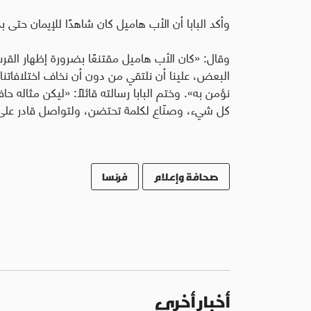
وأكد البابا أن الأب هاميل كان شاهدًا للإيمان حتى بذ
وقال: «كان الأب هاميل مقتنعًا بضرورة إظهار القر
البعض، علينا أن نلتقي من دون أن نخاف اختلافاتن
نؤمن به». وختم البابا رسالته قائلاً
:
«ليكن مثاله حافز
كل شيء، وصنّاع لكلمة تحتضن، ولتواصل قادر على 
صحافة وإعلام
فرنسا
أخبار أخرى