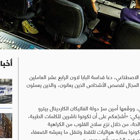
أخبا
لاصطناعي، دعا قداسة البابا لاون الرابع عشر العاملين
ح المجال لقصص الأشخاص الذين يعانون، والذين يعملون
 صدرت الأربعاء 21 كانون الثاني، ووقّعها أمين سرّ دولة الفاتيكان الكاردينال بيترو
وليكي: «أشجّعكم على أن تكونوا ناشرين للكلمات الطيبة،
حة، من خلال نزع سلاح القلوب من الكراهية
ونوا بمثابة هوائيات تلتقط وتنقل ما يعيشه الضعفاء
ر فرح الشعور بأنه محبوب».