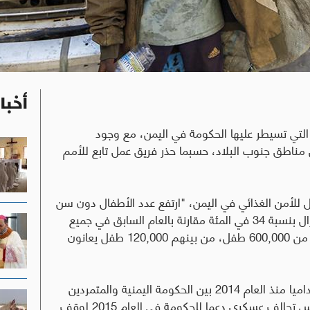
أخبا
لتي تسيطر عليها الحكومة في اليمن، مع وجود
ناطق جنوب البلاد، حسبما حذر فريق عمل تابع للأمم
 للأمن الغذائي في اليمن، "ارتفع عدد الأطفال دون سن
الخامسة الذين يعانون من سوء التغذية الحاد أو الهزال بنسبة 34 في المئة مقارنة بالعام السابق في جميع
مناطق سيطرة الحكومة اليمنية، ممّا يؤثر على أكثر من 600,000 طفل، من بينهم 120,000 طفل يعانون
ويشهد اليمن، أفقر دول شبه الجزيرة العربية، نزاعا داميا منذ العام 2014 بين الحكومة اليمنية والمتمردين
الحوثيين. وتصاعد النزاع مع تدخل السعودية على رأس تحالف عسكري دعما للحكومة في العام 2015 لوقف