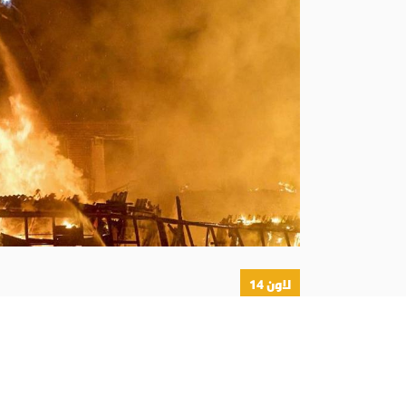
لاون 14
أبونا :
ينظر البابا لاون الرابع عشر «بألم» إلى ما 
المتبادلة التي يدفع المدنيون ثمنها أولًا، بمن فيهم