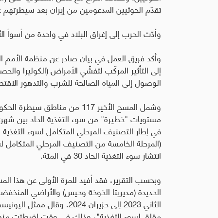
تقدّم الحوثيين المدعومين من إيران بعد سيطرتهم 
وأدّت الحرب إلى إغراق البلاد في واحدة من أسوأ الأ
وأكد فريق العمل في بيان صادر عن منظمة الأمم المت
إلى التأثير المركّب لتفشّي الأمراض (الكوليرا والح
الوصول إلى المياه الصالحة للشرب والتدهور الاقت
وشمل المسح الأخير 117 من مناطق 
مستويات "خطيرة" من سوء التغذية الحاد بين شهر
في إطار التصنيف المرحلي المتكامل لسوء التغذية ا
(المرحلة الخامسة من التصنيف المرحلي المتكامل لسو
انتشار سوء التغذية الحاد 30 في المئة
.
وبحسب التقرير، فقد أفيد للمرة الأولى عن هذا ا
الحديدة (مديريتا الخوخة وحيس) والأراضي المنخفضة
الثاني 2023 إلى حزيران 2024
.
وقال ممثل اليونيسف ف
مقلق لسوء التغذية"، وذلك في وقت اضطرّت منظم