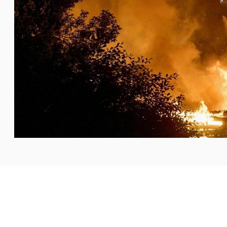
يجري في أوكرانيا وروسيا، في ظل التصاعد المأساوي للهجمات
 الأطفال. فالمسيّرات
...المزيد