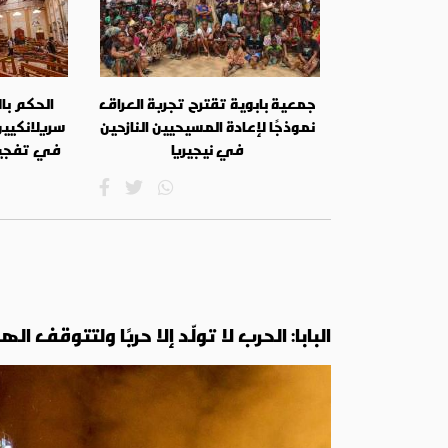
جمعية بابوية تقترح تجربة العراق
الحكم با
نموذجًا لإعادة المسيحيين النازحين
سريلانكيي
في نيجيريا
في تفجيرا
البابا: الحرب لا تولّد إلا حربًا ولتتوقف 