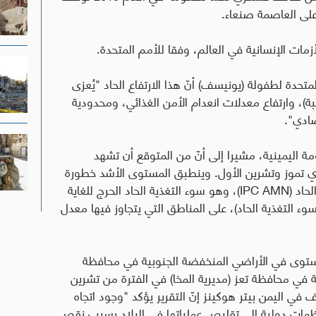
على العاصمة صنعاء.
زمات الإنسانية في العالم، وفقا للأمم المتحدة
.
حدة لطفولة (يونيسف) أنّ هذا الارتفاع الحاد "يُعزى
صبة)، وارتفاع معدلات انعدام الأمن الغذائي، ومحدودية
صادي".
سيطرة الحكومة اليمينية، مشيرا إلى أنّ من المتوقع أن تشهد
ي تموز وتشرين الأول. وينطبق المستوى الأشد خطورة
لحاد
(IPC AMN)
، وهو سوء التغذية الحاد الحرج للغاية
ء التغذية الحاد)، على المناطق التي يتجاوز فيها معدل
لمستوى في الأراضي المنخفضة الجنوبية في محافظة
 في محافظة تعز (مديرية المخا) في الفترة من تشرين
ي اليمن بيتر هوكينز إنّ التقرير يؤكد "وجود اتجاه
ات دولية إلى تقليص عملياتها في البلاد بسبب نقص