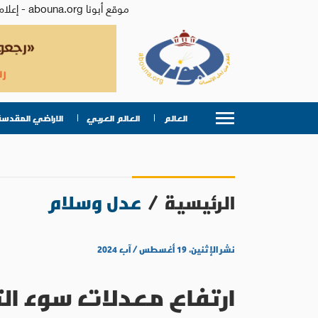
موقع أبونا abouna.org - إعلام من أجل الإنسان | يصدر عن المركز الكاثوليكي للدراسات والإعلام في الأردن - رئيس التحرير: الأب د.رفعت بدر
العالم
العالم العربي
الاراضي المقدسة
الرئيسية
/
عدل وسلام
نشر الإثنين، ١٩ أغسطس / آب ٢٠٢٤
ارتفاع معدلات سوء ا