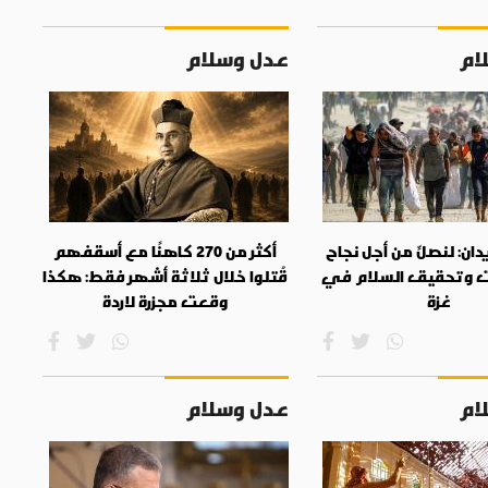
ام
عدل وسلام
دان: لنصلِّ من أجل نجاح
أكثر من 270 كاهنًا مع أسقفهم
ت وتحقيق السلام في
قُتلوا خلال ثلاثة أشهر فقط: هكذا
غزة
وقعت مجزرة لاردة
ام
عدل وسلام