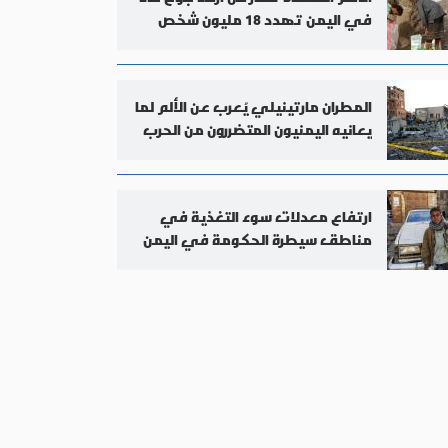
في اليمن تهدد 18 مليون شخص
المطران مارتينيلي يُعرب عن الألم لما
يعانيه اليمنيون المتضررون من الحرب
ارتفاع معدلات سوء التغذية في
مناطق سيطرة الحكومة في اليمن