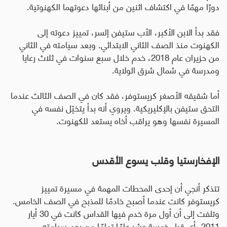
دورًا مهمًا في اكتشاف اثنين من أبنائها دعوتهما الكهنوتية
.
فقد بدأ الابن الأكبر، الأب ستيفن إلسر، تمييز دعوته إلى
الكهنوت منذ الصف الثاني الابتدائي. وبعد سيامته في الثاني
من حزيران عام 2018، خدم خلال سبع سنوات في ثلاث رعايا
ومدرسة في شمال شرق الولاية
.
أما شقيقه الأصغر كريستوفر، فقد كان في الصف الثالث عندما
التحق ستيفن بالإكليريكية. ويروي أنه بدأ يتخيّل نفسه في
المسيرة نفسها وهو يراقب أخاه يستعد للكهنوت.
الإفخارستيا وقلب يسوع الأقدس
تتذكر أنجي أن إحدى المحطات المهمة في مسيرة تمييز
كريستوفر كانت عندما أصبح خادمًا للمذبح في الصف الخامس.
وتلفت إلى أن أول مرة خدم فيها القداس كانت في 30 أيار
2011، أي قبل خمسة عشر عامًا تمامًا من يوم سيامته