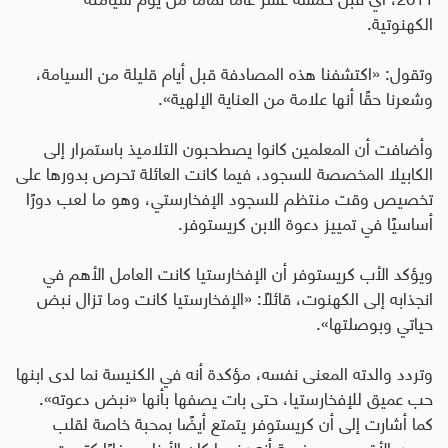
الكهنوتية
.
وتقول: «اكتشفنا هذه المصادفة قبل أيام قليلة من السيامة،
وشعرنا حقًا أنها علامة من العناية الإلهية».
وأضافت أن المعلمين كانوا يصطحبون التلاميذ باستمرار إلى
الكابيلا المخصصة للسجود، فيما كانت العائلة تحرص بدورها على
تخصيص وقت منتظم للسجود الإفخارستي، وهو ما لعب دورًا
أساسيًا في تمييز دعوة الابن كريستوفر
.
ويؤكد الأب كريستوفر أن الإفخارستيا كانت العامل الأهم في
انجذابه إلى الكهنوت، قائلًا: «الإفخارستيا كانت وما تزال نبض
حياتي وبوصلتها».
وتردد والدته المعنى نفسه، مؤكدة أنه في الكنيسة نما لدى ابنها
حب عميق للإفخارستيا، حتى بات يصفها بأنها «نبض دعوته».
كما أشارت إلى أن كريستوفر يتمتع أيضًا بمحبة خاصة لقلب
يسوع الأقدس، موضحة أنه عندما كان الأبناء صغارًا كرّست