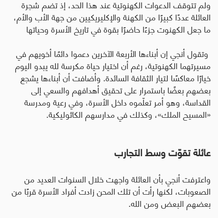
ولم تتوقف الدعوات الكهنوتية عند هذا الحد، إذ تضم شجرة
العائلة عددًا كبيرًا من الكهنة والإكليريكيين من جهة الأب والأم،
ما جعل الكهنوت جزءًا حاضرًا بقوة في تاريخ الأسرة وحياتها
وتقول أنجي إن أبناءها الأربعة الآخرين دعموا دائمًا أخويهم في
مسيرتهما الكهنوتية، رغم أن اختيار حياة مكرسة لله يبدو اليوم
خيارًا معاكسًا لتيار الثقافة السائدة
.
وأضافت أن أبناءها يشجع
بعضهم بعضًا باستمرار على تحقيق أهدافهم والسعي إلى
القداسة، وهو أمر تعلّموه داخل الأسرة، وفي رعية ومدرسة
«المسيح الملك»، وكذلك في مدارسهم الكاثوليكية
.
عائلة تقوّت وسط التجارب
واعترفت أنجي بأن العائلة واجهت خلال السنوات العديد من
الصعوبات، لكنها رأت أن تلك المحن زادت أفراد الأسرة قربًا من
بعضهم البعض ومن الله
.