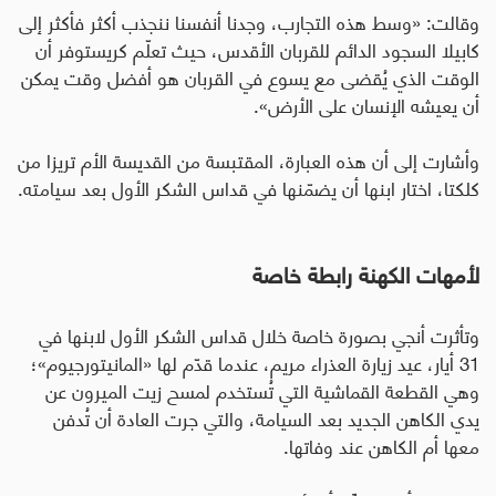
وقالت: «وسط هذه التجارب، وجدنا أنفسنا ننجذب أكثر فأكثر إلى
كابيلا السجود الدائم للقربان الأقدس، حيث تعلّم كريستوفر أن
الوقت الذي يُقضى مع يسوع في القربان هو أفضل وقت يمكن
أن يعيشه الإنسان على الأرض».
وأشارت إلى أن هذه العبارة، المقتبسة من القديسة الأم تريزا من
كلكتا، اختار ابنها أن يضمّنها في قداس الشكر الأول بعد سيامته
.
لأمهات الكهنة رابطة خاصة
وتأثرت أنجي بصورة خاصة خلال قداس الشكر الأول لابنها في
31 أيار، عيد زيارة العذراء مريم، عندما قدّم لها «المانيتورجيوم»؛
وهي القطعة القماشية التي تُستخدم لمسح زيت الميرون عن
يدي الكاهن الجديد بعد السيامة، والتي جرت العادة أن تُدفن
معها أم الكاهن عند وفاتها.