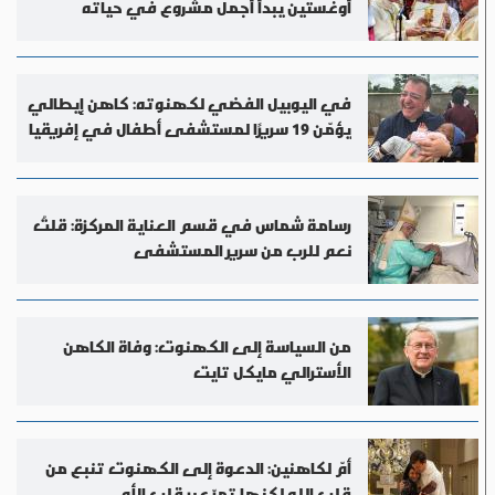
أوغستين يبدأ أجمل مشروع في حياته
في اليوبيل الفضي لكهنوته: كاهن إيطالي
يؤمّن 19 سريرًا لمستشفى أطفال في إفريقيا
رسامة شماس في قسم العناية المركزة: قلتُ
نعم للرب من سرير المستشفى
من السياسة إلى الكهنوت: وفاة الكاهن
الأسترالي مايكل تايت
أمّ لكاهنين: الدعوة إلى الكهنوت تنبع من
قلب الله لكنها تمرّ عبر قلب الأم