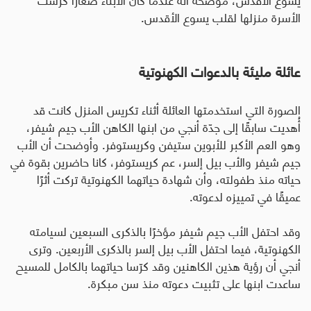
الأسرة منزلها لقلب يسوع الأقدس.
عائلة مليئة بالدعوات الكهنوتية
الصورة التي استخدمتها العائلة أثناء تكريس المنزل كانت قد
أُهديت سابقًا إلى جدّة أنجي من ابنها الكاهن الأب جيم شيفر،
وهو العم الأكبر للأبوين ستيفن وكريستوفر
.
وأوضحت أن الأب
جيم شيفر والأب بيل إلسر، عم كريستوفر، كانا حاضرين بقوة في
حياته منذ طفولته، وأن شهادة حياتهما الكهنوتية تركت أثرًا
عميقًا في تمييزه لدعوته
.
وقد احتفل الأب جيم شيفر مؤخرًا بالذكرى السبعين لسيامته
الكهنوتية، فيما احتفل الأب بيل إلسر بالذكرى الأربعين. وترى
أنجي أن رؤية هذين الكاهنين وقد كرّسا حياتهما بالكامل للمسيح
ساعدت ابنها على تثبيت دعوته منذ سن مبكرة
.