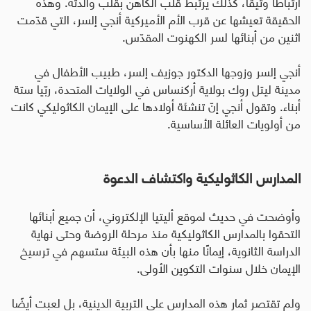
ارتباطًا وثيقًا، كذلك يرتبط قلب الكاهن بقلب والدته. وهذه
الحقيقة تعيشها عن قرب الأم الأميركية أنجي إلسر، التي قدّمت
اثنين من أبنائها لسر الكهنوت المقدّس.
أنجي إلسر وزوجها الدكتور جوزيف إلسر، طبيب الأطفال في
مدينة ليتل روك بولاية أركنساس في الولايات المتحدة، ربّيا ستة
أبناء. وتقول أنجي إنّ تنشئة أولادها على الإيمان الكاثوليكي كانت
من أولويات العائلة الأساسية
.
المدارس الكاثوليكية واكتشاف الدعوة
وأوضحت في حديث لموقع أليتيا الإلكتروني، أن جميع أبنائها
التحقوا بالمدارس الكاثوليكية منذ مرحلة الروضة وحتى نهاية
الدراسة الثانوية، إيمانًا منها بأن هذه البيئة ستسهم في ترسيخ
الإيمان خلال سنوات التكوين الأولى
.
ولم تقتصر ثمار هذه المدارس على التربية الدينية، بل لعبت أيضًا