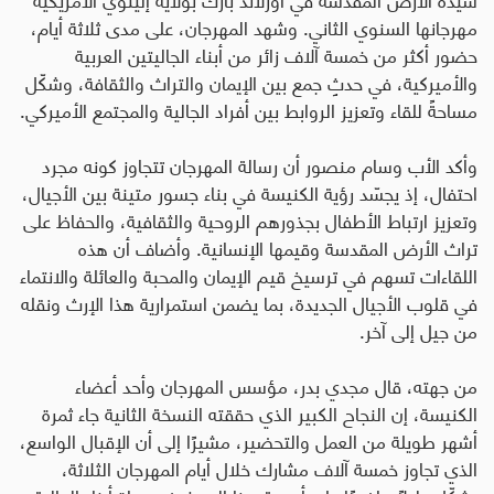
مهرجانها السنوي الثاني
.
وشهد المهرجان، على مدى ثلاثة أيام،
حضور أكثر من خمسة آلاف زائر من أبناء الجاليتين العربية
والأميركية، في حدثٍ جمع بين الإيمان والتراث والثقافة، وشكّل
مساحةً للقاء وتعزيز الروابط بين أفراد الجالية والمجتمع الأميركي
.
وأكد الأب وسام منصور أن رسالة المهرجان تتجاوز كونه مجرد
احتفال، إذ يجسّد رؤية الكنيسة في بناء جسور متينة بين الأجيال،
وتعزيز ارتباط الأطفال بجذورهم الروحية والثقافية، والحفاظ على
تراث الأرض المقدسة وقيمها الإنسانية. وأضاف أن هذه
اللقاءات تسهم في ترسيخ قيم الإيمان والمحبة والعائلة والانتماء
في قلوب الأجيال الجديدة، بما يضمن استمرارية هذا الإرث ونقله
من جيل إلى آخر
.
من جهته، قال مجدي بدر، مؤسس المهرجان وأحد أعضاء
الكنيسة، إن النجاح الكبير الذي حققته النسخة الثانية جاء ثمرة
أشهر طويلة من العمل والتحضير، مشيرًا إلى أن الإقبال الواسع،
الذي تجاوز خمسة آلاف مشارك خلال أيام المهرجان الثلاثة،