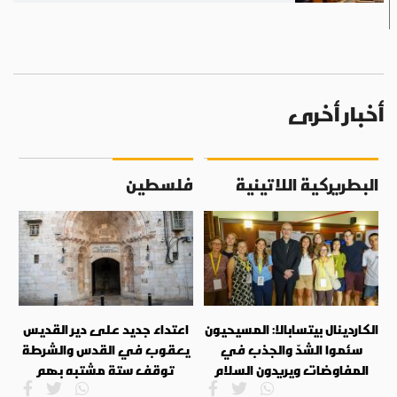
أخبار أخرى
البطريركية اللاتينية
فلسطين
الكاردينال بيتسابالا: المسيحيون
اعتداء جديد على دير القديس
سئموا الشدّ والجذب في
يعقوب في القدس والشرطة
المفاوضات ويريدون السلام
توقف ستة مشتبه بهم