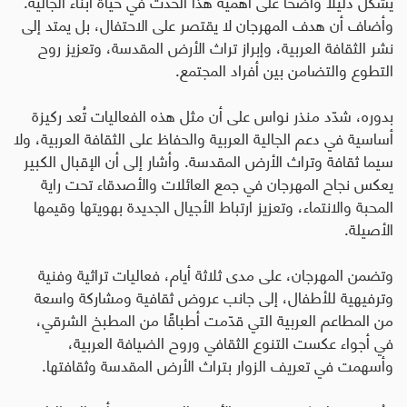
يشكّل دليلًا واضحًا على أهمية هذا الحدث في حياة أبناء الجالية.
وأضاف أن هدف المهرجان لا يقتصر على الاحتفال، بل يمتد إلى
نشر الثقافة العربية، وإبراز تراث الأرض المقدسة، وتعزيز روح
التطوع والتضامن بين أفراد المجتمع.
بدوره، شدّد منذر نواس على أن مثل هذه الفعاليات تُعد ركيزة
أساسية في دعم الجالية العربية والحفاظ على الثقافة العربية، ولا
سيما ثقافة وتراث الأرض المقدسة. وأشار إلى أن الإقبال الكبير
يعكس نجاح المهرجان في جمع العائلات والأصدقاء تحت راية
المحبة والانتماء، وتعزيز ارتباط الأجيال الجديدة بهويتها وقيمها
الأصيلة.
وتضمن المهرجان، على مدى ثلاثة أيام، فعاليات تراثية وفنية
وترفيهية للأطفال، إلى جانب عروض ثقافية ومشاركة واسعة
من المطاعم العربية التي قدّمت أطباقًا من المطبخ الشرقي،
في أجواء عكست التنوع الثقافي وروح الضيافة العربية،
وأسهمت في تعريف الزوار بتراث الأرض المقدسة وثقافتها
.