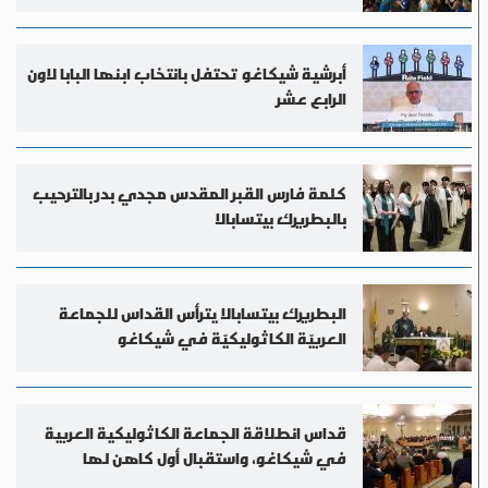
أبرشية شيكاغو تحتفل بانتخاب ابنها البابا لاون
الرابع عشر
كلمة فارس القبر المقدس مجدي بدر بالترحيب
بالبطريرك بيتسابالا
البطريرك بيتسابالا يترأس القداس للجماعة
العربيّة الكاثوليكيّة في شيكاغو
قداس انطلاقة الجماعة الكاثوليكية العربية
في شيكاغو، واستقبال أول كاهن لها