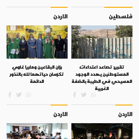
فلسطين
الاردن
تقرير: تصاعد اعتداءات
رزان البقاعين وماريا غاوي
المستوطنين يهدد الوجود
تكرّسان حياتهما لله بالنذور
المسيحي في الطيبة بالضفة
الدائمة
الغربية
الاردن
الاردن