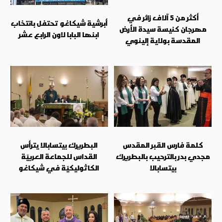
أكثر من 5 آلاف زائر في
أبرشية شيكاغو تحتفل بانتخاب
مهرجان كنيسة سيدة الأرض
ابنها البابا لاون الرابع عشر
المقدسة بولاية إلينوي
كلمة فارس القبر المقدس
البطريرك بيتسابالا يترأس
مجدي بدر بالترحيب بالبطريرك
القداس للجماعة العربيّة
بيتسابالا
الكاثوليكيّة في شيكاغو