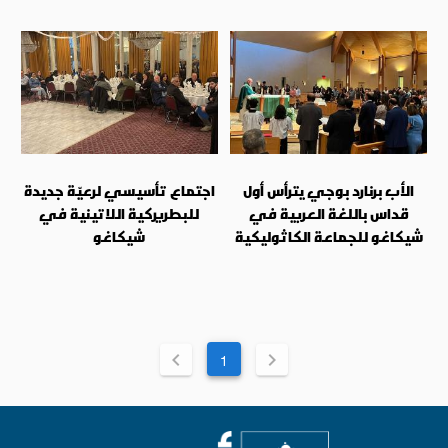
الأب برنارد بوجي يترأس أول
اجتماع تأسيسي لرعيّة جديدة
قداس باللغة العربية في
للبطريركية اللاتينية في
شيكاغو للجماعة الكاثوليكية
شيكاغو
1