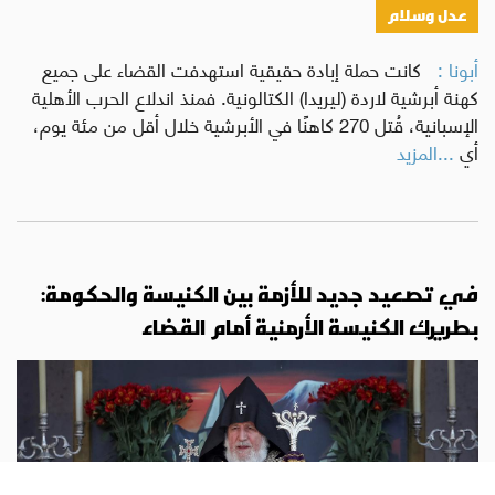
عدل وسلام
أبونا :
كانت حملة إبادة حقيقية استهدفت القضاء على جميع
كهنة أبرشية لاردة (ليريدا) الكتالونية. فمنذ اندلاع الحرب الأهلية
الإسبانية، قُتل 270 كاهنًا في الأبرشية خلال أقل من مئة يوم،
أي
...المزيد
في تصعيد جديد للأزمة بين الكنيسة والحكومة:
بطريرك الكنيسة الأرمنية أمام القضاء