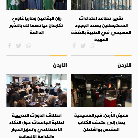
تقرير: تصاعد اعتداءات
رزان البقاعين وماريا غاوي
المستوطنين يهدد الوجود
تكرّسان حياتهما لله بالنذور
المسيحي في الطيبة بالضفة
الدائمة
الغربية
الاردن
الاردن
معرض الأردن: فجر المسيحية
انطلاق الدورات التدريبية
يصل إلى متحف الكتاب
لطلبة الجامعات حول الذكاء
المقدس بواشنطن
الاصطناعي وتعزيز الحوار
والكرامة الإنسانية