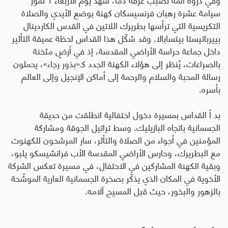
سيامة عشرة رهبان فرنسيسكان كهنة بوضع الأيدي والصلاة
التكريسية التي ترأسها بطريرك اللاتين في القدس الكاردينال
بييرباتيستا بيتسابالا. وقد شكّل هذا القداس لحظة عميقة التأثير
داخل جماعة حراسة الأراضي المقدسة، إذ في أرضٍ مثخنة
بالصراعات، يُنظر إلى هؤلاء الكهنة الجدد كـ«بذور رجاء»، يحملون
رسالة المحبة والسلام والرحمة إلى أماكن الإنجيل وإلى العالم
بأسره
.
بد أ القداس بمسيرة دخول احتفالية انطلقت من حديقة
الجسمانية باتجاه البازيليك. وسط تراتيل الجوقة ومشاركة
المؤمنين في أجواء من الصلاة والتأثر، سار المرشحون للكهنوت
مع البطريرك، وحارس الأراضي المقدسة الأب فرانشيسكو يلبو،
وبقية الكهنة المشاركين في الاحتفال، في مسيرة تعكس الشركة
الأخوية في المكان الذي يذكّر بصخرة الجسمانية العارية الموشّحة
بالزهور والبخور، حيث قبل المسيح آلامه.