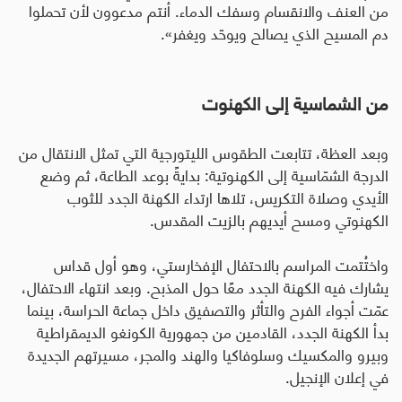
من العنف والانقسام وسفك الدماء. أنتم مدعوون لأن تحملوا
دم المسيح الذي يصالح ويوحّد ويغفر».
من الشماسية إلى الكهنوت
وبعد العظة، تتابعت الطقوس الليتورجية التي تمثل الانتقال من
الدرجة الشمّاسية إلى الكهنوتية: بدايةً بوعد الطاعة، ثم وضع
الأيدي وصلاة التكريس، تلاها ارتداء الكهنة الجدد للثوب
الكهنوتي ومسح أيديهم بالزيت المقدس.
واختُتمت المراسم بالاحتفال الإفخارستي، وهو أول قداس
يشارك فيه الكهنة الجدد معًا حول المذبح. وبعد انتهاء الاحتفال،
عمّت أجواء الفرح والتأثر والتصفيق داخل جماعة الحراسة، بينما
بدأ الكهنة الجدد، القادمين من جمهورية الكونغو الديمقراطية
وبيرو والمكسيك وسلوفاكيا والهند والمجر، مسيرتهم الجديدة
في إعلان الإنجيل.