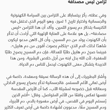
تزامن ليس مصدافة
وفي عظته، ركّز بيتسابالا على التزامن بين السيامة الكهنوتية
والجسمانية واختيار تاريخ 1 تموز، وهو اليوم الذي تحتفل فيه
الكنيسة بتذكار دم يسوع الثمين. وأكد أن هذا التزامن «ليس
مصادفة»، بل هو علامة على العناية الإلهية التي أرادت أن تذكّر
بأن الكهنوت يولد من دم المسيح، وأن كل كاهن مدعو ليكون
شاهدًا لذلك الدم الذي «يتكلم بصوت أقوى من دم هابيل».
فبينما صرخ دم هابيل طلبًا للعدالة، فإن دم المسيح يصرخ طلبًا
للمغفرة، لأن الله بذل ابنه من أجل خلاص البشرية، ومن هذا
الذبيحة يتشكل معنى الكهنوت ليحمل للناس دم الحياة
.
وأشار البطريرك إلى أن هذه الرسالة عميقة ومعقدة، خاصة في
أرض تعاني الألم المستمر. فالجسمانية تذكّر بصراع يسوع الداخلي
ومعاناته قبل خضوعه لمشيئة الآب، كما أن الأرض المقدسة
نفسها تعكس واقعًا من الألم المتواصل. وقال: «أنتم الذين
رُسمتم اليوم في القدس، في أرض مغمورة بالدم، دم الأبرياء
ودم المسيح معًا، مدعوون لشهادة خاصة في أرض تعرف الكثير