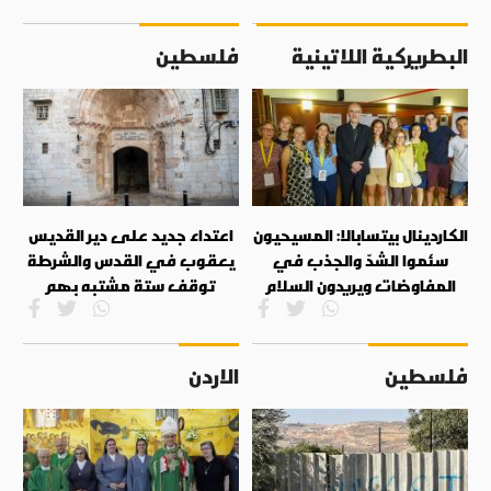
البطريركية اللاتينية
فلسطين
الكاردينال بيتسابالا: المسيحيون
اعتداء جديد على دير القديس
سئموا الشدّ والجذب في
يعقوب في القدس والشرطة
المفاوضات ويريدون السلام
توقف ستة مشتبه بهم
فلسطين
الاردن