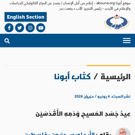
موقع أبونا abouna.org - إعلام من أجل الإنسان | يصدر عن المركز الكاثوليكي للدراسات
والإعلام في الأردن - رئيس التحرير: الأب د.رفعت بدر
English Section
الرئيسية
/
كتّاب أبونا
نشر السبت، ٦ يونيو / حزيران ٢٠٢٦
عِيدُ جَسَدِ المَسيحِ وَدَمِهِ الأَقْدَسَيْن
بقلم :
الأب لويس حزبون - فلسطين