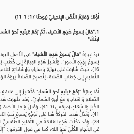
أَوَّلًا: وَقائِعُ النَّصِّ الإِنجيليّ (يوحنّا 17: 1-11)
1."قالَ يَسوعُ هٰذِهِ الأَشياء، ثُمَّ رَفَعَ عَينَيهِ نَحوَ السَّماء
ابنُكَ"
تَرِدُ عِبارَةُ "
قالَ يَسوعُ هٰذِهِ الأَشياء
" في الأَصلِ اليونا
16)، حَيثُ شَارَفَ عَلى نِهايَةِ وَصاياهِ وَإِرشاداتِهِ لِتَلاميذِ
التَّعليمِ إِلى خِطابِ الصَّلاة، لِتُصبِحَ الصَّلاةُ ذِروَةَ 
أَمَّا عِبارَةُ "
رَفَعَ عَينَيهِ نَحوَ السَّماءِ
" فَتُشيرُ إِلى عَلامَةٍ ح
الصَّلاةِ وَالمُناجاةِ مَعَ أَبيهِ السَّماويّ. وَقَد ظَهَرَت هٰ
28)
.
وَقَد دَخَلَت هٰذِهِ العَلامَةُ في التَّقليدِ الطَّقسيِّ ال