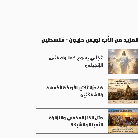
لمزيد من الأب لويس حزبون - فلسطين
تَجَلّي يسوع كما رواه مَتَّى
الإنجِيلي
مُعْجِزَةُ تَكْثِيرِ الأَرْغِفَةِ الْخَمْسَةِ
وَالسَّمَكَتَيْنِ
مثل الكنز المخفي واللؤلؤة
الثمينة والشبكة