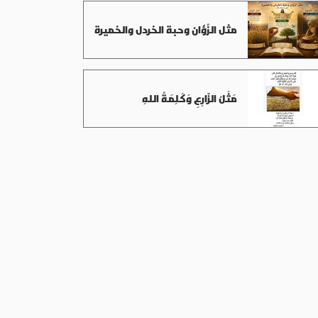
مثل الزُؤان وحبة الخردل والخميرة
مَثَلُ الزّارِعِ وَكَلِمَةُ اللهِ