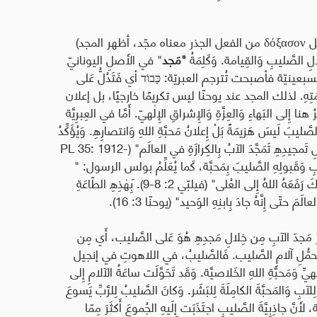
ل
δόξασον
من الفعل الجذر معناه مجّد، أظهر المجد)
لِ الصَّليبِ وَالقِيامة. وَكَلِمَةُ
"مَجد
" في الأَصلِ اليونانيّ
سبعينيّة فأصبحت تُترجم العبريّة
:
כָּבוֹד
أي فَتَدُلُّ عَلى
عَظَمَتِهِ. لذلك المجد عند يوحنّا ليس تكريمًا خارجيًا، بل إعلان
ى البَهاءِ وَالعِزَّةِ وَالإِشراقِ الإِلٰهيّ. أَمَّا في العِبرِيَّة
َليبَ لَيسَ هَزيمَةً بَلْ إِعلانُ مَحبَّةِ اللهِ وَانتصارِهِ. وَيُؤَكِّدُ
مجيدِهِ تَمَجَّدَ الآبُ بِالكِرازَةِ في العالَم" (
PL 35: 1912-
ِ وَقَبولِهِ الصَّليبَ بِمَحبَّة، كَما يُعَلِّمُ
بولس الرسول: "
وَضَعَ نَفسَهُ وَأَطاعَ حَتّى المَوت، مَوتَ الصَّليب، لِذٰلِكَ رَفَعَهُ اللهُ إِلى العُلى" (فيلبّي 2: 8-9). َبِهٰذِهِ الطّاعَةِ
لَمَ حتّى إِنَّهُ جادَ بِابنِهِ الوَحيد" (يوحنّا 3: 16)
.
ِرُ مَجدَ الآبِ مِن خِلالِ مَجدِهِ هُوَ عَلى الصَّليب، أَي مِن
ها في تَحمُّلِ آلامِ الصَّليب. فَالصَّليبُ، في اللاهوتِ في إنجيل
يِّ وَمَحبَّةِ اللهِ الخَلاصيَّة. وَقَد تَحَوَّلَت ساعَةُ الآلامِ إِلى
آبِ وَالمَحبَّةَ الكامِلَةَ لِلبَشَر
.
وَكانَ الصَّليبُ لِلرَّبِّ يَسوعَ
، لأَنَّ جاذِبِيَّةَ الصَّليبِ اجتَذَبَت إِلَيهِ الجُموعَ أَكثَرَ مِمّا