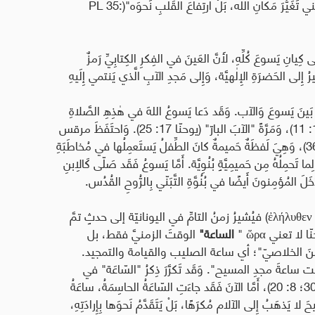
َغَيُّرَ مَكانِ الله، بَلْ ارتِفاعَ القَلبِ نَحوَه"(
PL 35:
كِيانِ يَسوعَ كُلِّهِ، لأَنَّ العَينَ في الفِكرِ الكِتابِيِّ رَمزٌ
ُ إِلى الحَضرَةِ الإِلٰهيَّة، وَإِلى مَجدِ الآبِ الَّذي يَنتمي إِلَيهِ
ِ بَينَ يَسوعَ وَالآب. وَقَد دَعا يَسوعُ اللهَ في هٰذِهِ الصَّلاةِ
سِتَّ مَرّاتٍ "الآب"، وَمَرَّةً "الآبَ القُدُّوس" (يوحنّا 17: 11)، وَمَرَّةً "الآبَ البارّ" (يوحنّا 17: 25). وَاحتَفَظَ مرقس
أَي "آبّا" (مرقس 14: 36)، وَهِيَ لَفظَةٌ حَميمةٌ كانَ الطِّفلُ يَستَعمِلُها في مُخاطَبَةِ
تَحمِلُهُ مِن حَميمِيَّةٍ بُنُوِيَّة. أَمَّا يَسوعُ فَقَد صَلّى كَالِابنِ
َ المُؤمِنونَ أَيضًا في بُنُوَّةِ التَّبَنّي بِالرُّوحِ القُدُس
.
ἐλήλυθεν
) فيُشيرُ زمنُ التامِّ في اليونانيّة إلى حدثٍ تمَّ
ّا لا تعني
ὥρα
"
الساعة"
الوقتَ الزمنيَّ فقط، بل
اصيّ "الزمنَ الخلاصيّ"؛ أي ساعة الصليب والقيامة والتمجيد
.
انت ساعةَ مجدِ المسيح"
.
وَقَد تَكرَّرَ ذِكرُ "السّاعَة" في
الإِنجيلِ مِرارًا: "لَم تَأتِ ساعَتي بَعدُ" (يوحنّا 2: 4؛ 7: 30؛ 8: 20)، أَمَّا الآنَ فَقَد جاءَتِ السّاعَةُ الحاسِمَةُ، ساعَةُ
َ لا يَذهَبُ إِلى الآلامِ مُكرَهًا، بَلْ يَتَقَدَّمُ نَحوَها بِإِرادَتِهِ،