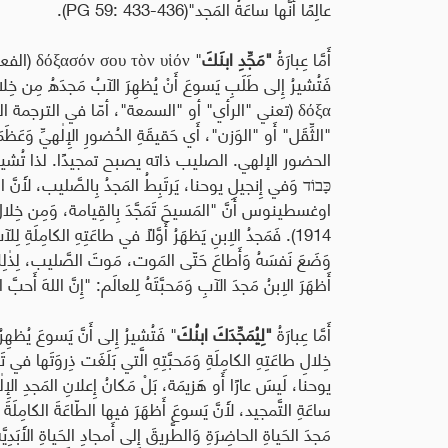
عالِمًا أَنَّها ساعَةُ المَجد"(
PG 59: 433-436
).
أَمَّا عِبارَةُ
"مَجِّدِ ابنَكَ
"
υἱόν
τὸν
σου
δόξασόν
(الفع
فَتُشيرُ إِلى طَلَبِ يَسوعَ أَنْ يُظهِرَ الآبُ مَجدَهُ مِن خِلا
δόξα
(تعني "الرأي" أو "السمعة"، أمّا في الترجمة ال
"الثِّقَل" أَو "الوَزن"، أَي حَقيقَةِ الحُضورِ الإِلٰهيِّ وَ
الحضور الإلهي
.
الصليب ذاته يصبح تمجيدًا. لذا تُشيرُ هنا إِل
כָּבוֹד
وَفي إِنجيلِ يوحنا، يَرتَبِطُ المَجدُ بِالصَّليب، لأَنَّ الصّ
اوغسطينوس أَنَّ "المَسيحَ تَمَجَّدَ بِالقِيامة، وَمِن خِلالِ تَ
1914
). فَمَجدُ الِابنِ يَظهَرُ أَوَّلًا في طاعَتِهِ الكامِلَةِ لِلآب
أَظهَرَ الِابنُ مَجدَ الآبِ وَمَحبَّتَهُ لِلعالَم: "إِنَّ اللهَ أَحبَّ العا
أَمَّا عِبارَةُ
"لِيُمَجِّدَكَ ابنُكَ
" فَتُشيرُ إِلى أَنَّ يَسوعَ يُظه
خِلالِ طاعَتِهِ الكامِلَةِ وَمَحبَّتِهِ الَّتي بَلَغَت ذِروَتَ
يوحنا، لَيسَ عارًا أَو هَزيمَة، بَلْ مَكانُ إِعلانِ المَجدِ الإِلٰه
ساعَةِ التَّمجيد، لأَنَّ يَسوعَ أَظهَرَ فيها الطّاعَةَ الكامِلَةَ لِل
مَجدَ الحَياةِ الحاضِرَةِ وَالطَّريقَ إِلى أَمجادِ الحَياةِ الأَبَدِيَّة