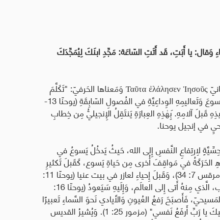
ِ وَقال: يا أَبَتِ، قَد أَتَتِ السّاعَة: مَجِّدِ ابنَكَ لِيُمَجِّدَكَ
نيّ
Ἰησοῦς
ἐλάλησεν
Ταῦτα
وَمَعناها الحَرفيّ: "تَكَلَّمَ
يَسوعُ بِهٰذِهِ الأُمور". وَتُشيرُ هٰذِهِ العِبارَةُ إِلى خُطَبِ يَسوعَ وَتَعاليمِهِ الوِداعِيَّةِ في الفُصولِ السّابِقَةِ (يوحنّا 13-
هِ قَبلَ آلامِهِ. َبِهٰذِهِ العِبارَةِ يَنتَقِلُ الإِنجيليُّ مِن خِطابِ
الوَحيِ في إنجيل يوحنا.
ِسِّيَّةٍ لِارتِفاعِ النَّفسِ إِلى الله، حَيثُ يَدخُلُ يَسوعُ في
ذِهِ الحَرَكَةُ في مَواقِفَ أُخرى مِن حَياةِ يَسوع، كَقَبلَ تَكثيرِ
الخُبزِ وَالسَّمَكِ (مرقس 6: 41)، وَقَبلَ شِفاءِ الأَصَمّ (مرقس 7: 34)، وَقَبلَ إِحياءِ لعازر في بيت عنيا (يوحنّا 11:
41). وَتَدُلُّ هٰذِهِ الحَرَكَةُ هُنا عَلى تَوَجُّهِ يَسوعَ نَحوَ الآب، الَّذي مِنهُ أَتى إِلى العالَم، وَإِلَيهِ سَيَعودُ (يوحنّا 16:
مَسيحيّ، فَأَصبَحَ رَفعُ العُيونِ وَالأَيادي نَحوَ السَّماءِ تَعبيرًا
عَنِ الاِتِّجاهِ الكُلِّيِّ نَحوَ الله، كَما في قَولِ المُزمُور: "إِلَيكَ يا رَبِّ أَرفَعُ نَفسي" (مزمور 25: 1). وَيُشيرُ القديس