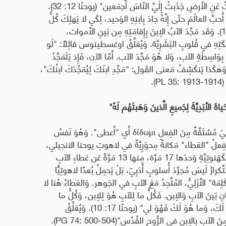
اجتَذَبَتهُم تَعاليمُهُ وَمُعجِزاتُه، كَما قالَ: "وَأَنا إِذا رُفِعتُ عَنِ الأَرضِ جَذَبتُ إِلَيَّ النّاسَ أَجمَعين" (يوحنّا 12: 32).
َ العالَمَ حتّى إِنَّهُ جادَ بِابنِهِ الوَحيد، لِكَي لا يَهلِكَ كُلُّ
.
وَقَد مَجَّدَ الآبُ الِابنَ بِإِقامَتِهِ مِن بَينِ الأَموات،
لَكَتِهِ في قُلوبِ البَشَرِيَّة. وَيُعَلِّقُ اوغسطينوس
قائِلًا: "لَو
بِوَاسِطَةِ الآب، وَلا هُوَ مَجَّدَ الآب. أَمَّا الآن، فَإِذ يَتَمَجَّدُ
ِهِ. وَهٰكَذا يَنكَشِفُ مَعنى القَول: "مَجِّدِ ابنَكَ لِيُمَجِّدَكَ ابنُكَ"،
(
PL 35: 1913-1914
).
َ مُشتَقَّةٌ مِنَ الفِعلِ
δίδωμι
أَي "أَعطى". وَهُوَ نَفسُ
ُ فِعلُ "العَطاء" مَكانةً مِحوَرِيَّةً في لاهوتِ يوحنا الانجيلي،
إِذ يَتَكَرَّرُ نَحوَ 76 مَرَّةً في الإِنجيل، وَيَرِدُ في الصَّلاةِ الكَهَنوتِيَّةِ وَحدَها 17 مَرَّة، مِنها 13 مَرَّةً عَن عَطاءِ الآبِ
َكرارُ لَيسَ مُجرَّدَ أُسلوبٍ أَدَبِيّ، بَلْ يَحمِلُ بُعدًا لاهوتِيًّا
كَلِمَة" الأَزَلِيُّ، المُتَّحِدُ مَعَ الآبِ في الجَوهر. وَالعَطاءُ هُنا لا
انِ بَينَ الآبِ وَالِابن. فَكُلُّ ما لِلآبِ هُوَ لِلِابن، وَكُلُّ ما
لِلِابنِ هُوَ لِلآبِ، كَما قالَ يَسوع: "كُلُّ ما هُوَ لي فَهُوَ لَكَ، وَما هُوَ لَكَ فَهُوَ لي" (يوحنّا 17: 10). وَيُعَلِّقُ
نا مِنَ الآبِ بِالِابنِ في الرُّوحِ القُدُس"(
PG 74: 500-504
).