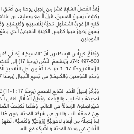
يُعَدُّ الفَصلُ السّابِعَ عَشَرَ مِن إِنجيلِ يوحنا مِن أَعمَقِ ا
يَكشِفُ يَسوعُ المَسيحُ، قَبلَ آلامِهِ وَصَلبِهِ، عَن عَلاقَتِه
قَلبِهِ الرَّاعَويِّ المُشتَعِلِ مَحبَّةً لِتَلاميذِهِ وَكَنيسَتِهِ. و
يَسوعَ يَظهَرُ فيها كَرَئيسِ الكَهَنَةِ الحَقيقيِّ الَّذي يَرفَعُ 
المُؤمِنين
.
وَيُعَلِّقُ كيرِلُّس الإِسكندري
أَنَّ "المَسيحَ لا يُصَلّي كَمَن 
74: 497-500)
.
وَيَنقَسِمُ النَّصُّ (يوحنّا 17) إِلى ثَلاثِ حَرَكاتٍ رَئيسيَّة
وَحدَةِ المُؤمِنينَ وَالكَنيسَةِ في جَميعِ الأَجيال (يوحنّا 17: 20-26).
وَيُرَ
تَمجيدَهُ بِالصَّليبِ وَالقِيامة، وَيُعلِنُ أَنَّهُ أَتمَّ العَمَلَ الّ
سَيُواصِلونَ الرِّسالَةَ في العالَم. وَهٰكَذا تَكشِفُ الصَّلاةُ أَن
هِيَ مَعرِفَةُ الآبِ وَالابنِ في شَرِكَةِ المَحبَّة
.
وَمِن هُنا تَك
لِمَا يَحمِلُهُ مِن أَبعادٍ لاهوتِيَّةٍ وَرُوحيَّةٍ وَكَنَسيَّة، تُظ
الثَّباتِ في وَحدَةِ المَحبَّةِ وَالشَّرِكَةِ مَعَ الله
.