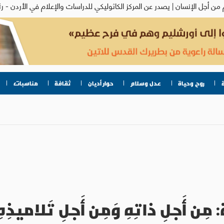
روح وحياة
عدل وسلام
حوار أديان
ثقافة
مناسبات
مِن أَجلِ ذاتِهِ وَمِن أَجلِ تَلاميذِهِ