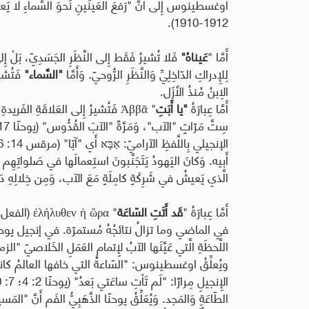
اوغسطينوس إِلى أَنَّ "رَفعَ العَينَينِ نَحوَ السَّماءِ لا يَعني ت
).
1910-1912
أَمَّا "
عَيناهُ"
فَلا تُشيرُ فَقَط إِلى النَّظَرِ الجَسَدِيّ، بَلْ إِلى 
لِلإِدراكِ الدّاخِلِيِّ وَالنَّظَرِ الرُّوحيّ. وَأَمَّا
"السَّماء"
فَتُشير
الِابنُ مُنذُ الأَزَل
.
أَمَّا عِبارَةُ
"يا أَبَتِ
"
Ἀββᾶ
فَتُشيرُ إِلى العَلاقَةِ الفَريدة
الإنجيلي بِاللَّفظِ الآراميّ
:
אַבָּא
أَبيه. وَكانَ اليَهودُ يَتَجَنَّبونَ استِعمالَها في صَلواتِهِم لِما 
الَّذي يَعيشُ في شَرِكَةٍ كامِلَةٍ مَعَ الآب، وَمِن خِلالِهِ دَخَل
أَمَّا عِبارَةُ "
قَد أَتَتِ السّاعَة
"
ὥρα
ἡ
ἐλήλυθεν
(الفعل
في الماضي وما تزالُ نتائجُهُ مُستمرّة. في إنجيل يوحن
اللَّحظَةِ الَّتي عَيَّنَها الآبُ لِإِتمامِ العَمَلِ الخَل
ويُعلِّقُ اوغسطينوس: "السّاعةُ التي خافها العالمُ ك
الطّاعَةِ وَالمَجد. وَيُعَلِّقُ يوحنّا الذَّهَبِيُّ الفَم أَنَّ "المَسيح