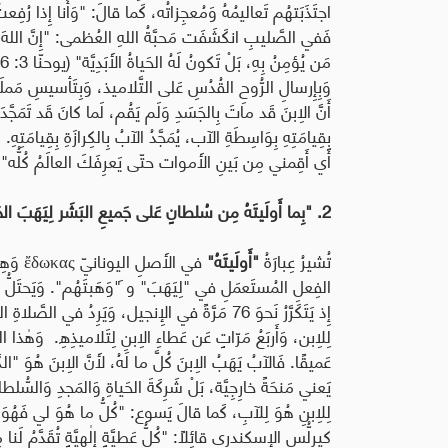
فَفي الصَّليبِ انكَشَفَت مَحبَّةُ اللهِ العُظمى: "إِنَّ اللهَ أَحبّ
مَن يُؤمِنُ بِهِ، بَلْ تَكونُ لَهُ الحَياةُ الأَبَدِيَّة" (يوحنّا 3: 16)
وَبِإِرسالِ الرُّوحِ القُدُسِ عَلى التَّلاميذ، وَبِتَأسيسِ مَم
أَنَّ الِابنَ قَد ماتَ بِالجَسَدِ وَلَم يَقُم، لَما كانَ قَد تَمَجَّدَ 
بِقِيامَتِهِ بِوَاسِطَةِ الآب، يُمَجَّدُ الآبُ بِالكِرازَةِ بِقِيامَت
أَي أَقِمني مِن بَينِ الأَموات حتّى يَعرِفَكَ العالَمُ كُلُّه" 
2. "بِما أَولَيتَهُ مِن سُلطانٍ عَلى جَميعِ البَشَر لِيَهَبَ الحَياةَ الأَبَدِيَّةَ لِجَميعِ الَّذينَ وَهَبتَهُم لَهُ"
تُشيرُ عِبارَةُ
"أَولَيتَهُ"
في الأَصلِ اليونانيّ
ἔδωκας
وَهِي
الفِعلِ المُستَعمَلِ في "لِيَهَبَ" و َ"وَهَبتَهُم". وَيَحتَلّ
لِلِابن، وَأَربَعُ مَرّاتٍ عَن عَطاءِ الِابنِ لِتَلاميذِهِ
.
وَهٰذا التّ
عَميقًا. فَالآبُ يَهَبُ الِابنَ كُلَّ ما لَهُ، لأَنَّ الِابنَ هُوَ "ال
يَعني مَنحَةً خارِجِيَّة، بَلْ شَرِكَةَ الحَياةِ وَالمَجدِ وَالسُّلط
كيرِلُّس الإِسكندري قائِلًا: "كُلُّ عَطيَّةٍ إِلٰهيَّةٍ تُقَدَّمُ لَ