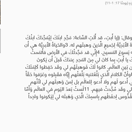
نّا 17: 1-11)
قال: ((يا أَبتِ، قد أَتَتِ السَّاعة: مَجِّدِ ابنَكَ لِيُمَجِّدَكَ ابنُكَ
2بِما أَولَيتَهُ مِن سُلطانٍ على جَميعِ البَشَر لِيَهَبَ الحَياةَ الأَبَدِيَّةَ لِجَميعِ الَّذينَ وهبتَهم له. 3والحَياةُ الأَبدِيَّة هي أَن
يَعرِفوكَ أَنت الإِلهَ الحَقَّ وحدَكَ ويَعرِفوا الَّذي أَرسَلتَه يَسوعَ المَسيح. 4إِنِّي قد مَجَّدتُكَ في الأَرض فأَتمَمتُ
 أَعمَلَه 5فمَجِّدْني الآنَ عِندَكَ يا أَبتِ بِما كانَ لي مِنَ المَجدِ عِندَكَ قَبلَ أَن يَكونَ
 لي مِن بَينِ العالَم. كانوا لَكَ فَوهبتَهُم لي وقَد حَفِظوا كَلِمَتَكَ
7وعَرفوا الآنَ أَنَّ جَميعَ ما وَهَبتَه لي هو مِن عِندِك 8وأنَّ الكلامَ الَّذي بَلَّغَتنيه بَلَّغتُهم إِيَّاه فقَبِلوه وعَرَفوا حَقّاً
ي مِن لَدُنكَ خَرَجتُ وآمنوا بِأَنكَ أَنتَ أَرسَلتَني. 9إِنِّي أَدعو لَهم ولا أَدعو لِلعالَم بل لِمنَ وَهبتَهم لي لأَنَّهم
لَكَ. 10وجَميعُ ما هو لي فهو لَكَ وما هو لَكَ فهو لي وقَد مُجِّدتُ فيهِم. 11لَستُ بَعدَ اليَومِ في العالَم وَأَمَّا
قُدُّوس اِحفَظْهم بِاسمِكَ الَّذي وَهَبتَه لي لِيَكونوا واحِداً