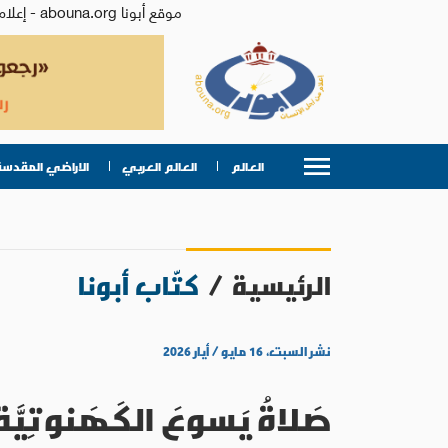
موقع أبونا abouna.org - إعلام من أجل الإنسان | يصدر عن المركز الكاثوليكي للدراسات والإعلام في الأردن - رئيس التحرير: الأب د.رفعت بدر
العالم
العالم العربي
الاراضي المقدسة
الرئيسية
/
كتّاب أبونا
نشر السبت، ١٦ مايو / أيار ٢٠٢٦
صَلاةُ يَسوعَ الكَهَنوتِيَّة: 