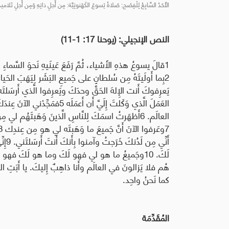
الأَحَدُ السَّابِعُ لِلْفِصْح: صَلاةُ يَسوعَ الكَهَنوتِيَّة: مِن أَجلِ ذاتِهِ وَمِن أَجلِ تَلاميذِهِ (يوح
النص الإنجيلي: (يوحنا 17: 1-11)
1قالَ يسوعُ هذهِ الأَشياء، ثُمَّ رَفَعَ عَينَيهِ نَحوَ السَّماءِ و
العَمَلَ الَّذي وَكَلتَ إِلَيَّ أَن
العالَم. 6أَظهَرتُ اسمَكَ لِلنَّاسِ الَّذينَ وَهَبتَهُم
أَنِّ
هُم فلا يَزالونَ في العالَم وأَنا ذاهِبٌ إِليكَ. يا أَبَتِ ال
كما نَحنُ واحِد.
المُقَدِّمَة