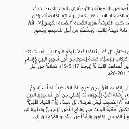
لنُّصوصِ اللّاهوتِيَّةِ وَالرُّوحيَّةِ في العَهدِ الجَديد، حَيثُ
ِ الحَميمةِ بِالآب، وَعَن مَعنى رِسالَتِهِ الخَلاصيَّةِ، وَعَن
َقَد دَعَتِ الكَنيسَةُ هٰذِهِ الصَّلاةَ "الصَّلاةَ الكَهَنوتِيَّة"، لأَنَّ
ذاتَهُ ذَبيحَةً لِلآب، وَيَتشَفَّعُ مِن أَجلِ تَلاميذِهِ وَجَميعِ
يَحتاجُ، بَلْ كَمَن يُعَلِّمُنا كَيفَ نَرفَعُ قُلوبَنا إِلى الآب"
(PG
:
صَلاةُ يَسوعَ مِن أَجلِ تَمجيدِ الِابنِ وَإِتمامِ
الرِّسالَة (يوحنّا 17: 1-5)، صَلاتُهُ مِن أَجلِ التَّلاميذِ الَّذينَ أَعطاهمُ الآبُ لَهُ (يوحنّا 17: 6-19)، صَلاتُهُ مِن أَجلِ
كِّزُ إِنجيلُ الأَحَدِ السّابِعِ لِلفِصحِ (يوحنّا 17: 1-11) عَلى القِسمِ الأَوَّلِ مِن هٰذِهِ الصَّلاة، حَيثُ يَطلُبُ يَسوعُ
َذي أَرسَلَهُ الآبُ لِيُنجِزَه، ثُمَّ يُصَلّي مِن أَجلِ تَلاميذِهِ الَّذينَ
َّ الصَّليبَ لَيسَ هَزيمَة، بَلْ مَجدًا، وَأَنَّ الحَياةَ الأَبَدِيَّةَ
مُنُ أَهَمِّيَّةُ البَحثِ في وَقائِعِ النَّصِّ الإِنجيليِّ وَتَطبيقاتِهِ،
هِرُ سِرَّ المَسيحِ الكاهِنِ وَالمُخَلِّص، وَتَدعو المُؤمِنينَ إِلى