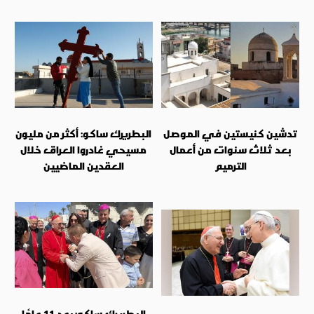
تدشين كنيستين في الموصل
البطريرك ساكو: أكثر من مليون
بعد ثلاث سنوات من أعمال
مسيحي غادروا العراق خلال
الترميم
العقدين الماضيين
البطريرك ساكو: بعد 11 عامًا