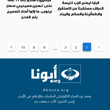
البابا: ليمنح الرّب كنيسة
على تهجير مسيحيي سهل
العراق مستقبلاً من الاستقرار
نينوى، ما زالوا أمناء للمسيح
والطمأنينة والسلام والرجاء
رغم المحن
10
9
8
3
2
1
...
Abouna.org
يصدر عن المركز الكاثوليكي للدراسات والإعلام في الأردن
رئيس التحرير: الأب د.رفعت بدر