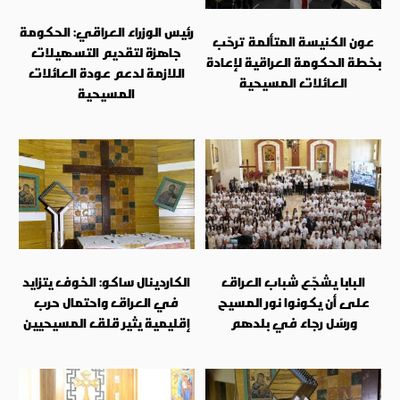
رئيس الوزراء العراقي: الحكومة
عون الكنيسة المتألمة ترحّب
جاهزة لتقديم التسهيلات
بخطة الحكومة العراقية لإعادة
اللازمة لدعم عودة العائلات
العائلات المسيحية
المسيحية
البابا يشجّع شباب العراق
الكاردينال ساكو: الخوف يتزايد
على أن يكونوا نور المسيح
في العراق واحتمال حرب
ورسُل رجاء في بلدهم
إقليمية يثير قلق المسيحيين