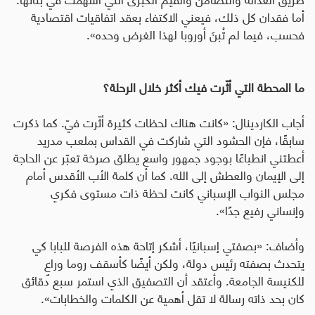
أما فقدان كل ذلك، فيعني الاكتفاء بعقد اتفاقيات اقتصادية
فحسب، فيما لم تُبنَ أوروبا لهذا الغرض وحده».
ما المحطة التي أثّرت فيك أكثر خلال الرحلة؟
أجاب الكاردينال: «كانت هناك لحظات كثيرة أثّرت فيّ. كما ذكرت
سابقًا، فإن الحشود التي شاركت في القداس بملعب مدريد
أعطتني انطباعًا بوجود جمهور واسع يطلق صرخة تعبّر عن الحاجة
إلى الإيمان والعطش إلى الله. كما أن كلمة الأب الأقدس أمام
مجلس النواب الإسباني كانت لحظة ذات مستوى فكري
وإنساني رفيع جدًا».
وأضاف: «بصفتي إسبانيًا، أشكر إتاحة هذه الفرصة للبابا كي
يتحدث بصفته رئيس دولة، ولكن أيضًا كأسقف روما وراعٍ
للكنيسة الجامعة. وأعتقد أن التصفيق الذي استمر سبع دقائق
كان بحد ذاته رسالة لا تقل أهمية عن الكلمات والخطابات».