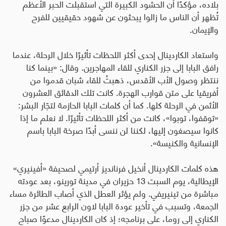
بلاده، مؤكدًا أن الحشود الكبيرة التي استقبلت الحبر الأعظم
تُظهر أن الناس ما زالوا يبحثون عن شهود حقيقيين للفرح
والإيمان.
واستعاد الكاردينال إحدى أكثر اللحظات تأثيرًا خلال الرحلة، عندما
رافق البابا إلى جزر الكناري للقاء المهاجرين. وقال: «بينما كنا
ننتظر وصول الأب الأقدس، ذهبتُ للقاء شبان قدموا من
أفريقيا على متن قوارب الهجرة. كانت تلك الدقائق العشرون
الأثمن في الرحلة كلها. كما أن كلمات البابا الحازمة لتجّار البشر:
«توقفوا، توبوا»، كانت من أكثر اللحظات تأثيرًا. لا نعلم ما إذا
كانوا سيصغون إليها، لكننا لن ننسى أبدًا صرخة البابا باسم
الإنسانية والكنيسة».
هذه كلمات الكاردينال أنخيل فرنانديز أرتيمي لصحيفة «أفينيري»
الإيطالية، يوم السبت 13 حزيران في مدينة تورينو، بعد عودته
مباشرة من تينيريفي. ولم يؤثر العطل الذي أصاب الطائرة مساء
الجمعة، وتسبب في تأخير عودة البابا لاون الرابع عشر من جزر
الكناري إلى روما، على برنامجه؛ إذ كان الكاردينال مدعوًا صباح