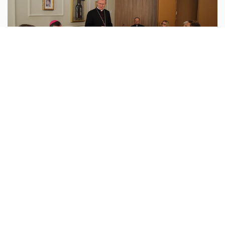
اوروبا
أبونا :
بعد الإعلان عن زيارة البابا لاون الرابع عشر إلى أميركا
اللاتينية في تشرين الثاني (البيرو، الأوروغواي والأرجنتين)،
والكشف عن برنامج زيارته إلى فرنسا في أيلول، بدأت قبل
يومين
...المزيد