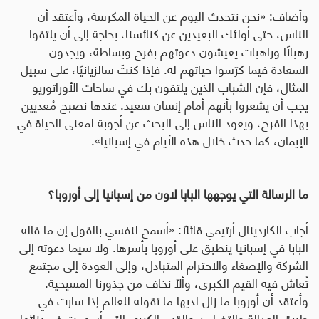
وأضاف: «نحن نتحدث اليوم عن الحياة المكرسة، وأعتقد أن
الناس، حتى أولئك البعيدين عن كنائسنا، بحاجة إلى أن يلتقوا
رهبانًا وراهبات يعيشون دعوتهم بفرح وبساطة، ويجدون
السعادة فيما كرّسوا حياتهم له. فإذا كنتَ سالزيانيًا، على سبيل
المثال، فإن الشباب الذين يلتقون بك في ساحات الأوراتوريو
يجب أن يشعروا بأنهم أمام إنسان سعيد. عندها نصبح مُعديين
بهذا الفرح، ويعود الناس إلى البحث عن أجوبة لمعنى الحياة في
الإيمان، كما حدث خلال هذه الأيام في إسبانيا».
ما الرسالة التي يوجهها البابا لاون من إسبانيا إلى أوروبا؟
أجاب الكاردينال أرتيمي قائلًا: «أسمح لنفسي بالقول إن ما قاله
البابا في إسبانيا ينطبق على أوروبا بأسرها. ولا سيما دعوته إلى
الشركة والإصغاء والاحترام المتبادل، وإلى العودة إلى مجتمع
تُعاش فيه القيم الكبرى، وألّا نخاف من جذورنا المسيحية.
وأعتقد أن أوروبا ما زال لديها ما تقوله للعالم إذا سارت في
طريق العدالة والتضامن والقيم الكبرى التي أسهمت في بنائها.