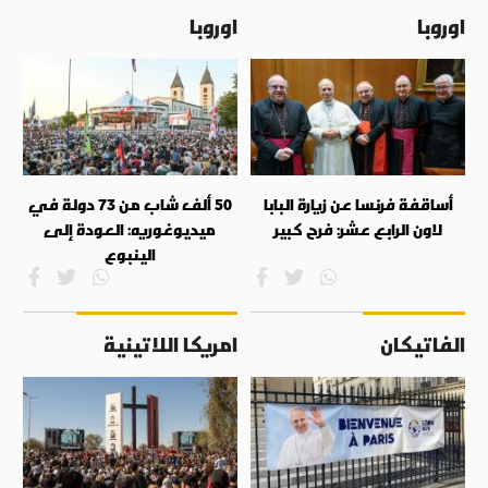
اوروبا
اوروبا
أساقفة فرنسا عن زيارة البابا
50 ألف شاب من 73 دولة في
لاون الرابع عشر: فرح كبير
ميديوغوريه: العودة إلى
الينبوع
الفاتيكان
امريكا اللاتينية