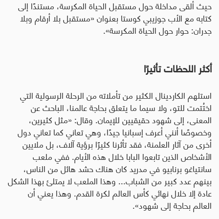
حيث ألقى مداخلة حول مستقبل الحياة المكرسة، مستندًا إلى
كتابه مع الأب جوزيبي كوستا بعنوان «مستقبل بلا أرقام وبلا
جدران: حوار حول الحياة المكرسة».
أكثر اللحظات تأثيرًا
استلهم الكاردينال الكثير من تأملاته من الرحلة الرسولية التي
اختُتمت للتو، ولا سيما ما يتعلق بحاجة عالمنا، الباحث عن
المعنى، إلى شهود حقيقيين للإيمان. وقال: «مثل كثيرين،
وخصوصًا أنني أعرف إسبانيا جيدًا، وهي تعاني كما تعاني دول
أخرى من آثار العلمنة، فقد تأثرنا كثيرًا برؤية آلاف، بل ملايين
الأشخاص الذين تابعوا البابا خلال هذه الأيام. ففي ملعب
سانتياغو برنابيو في مدريد كان هناك حشد هائل من الناس،
بينهم عدد كبير من الشباب... وهذا الملعب لا يمتلئ بهذا الشكل
عادة إلا خلال نهائي كأس العالم لكرة القدم. وهذا يعني أن
العالم بحاجة إلى شهود».