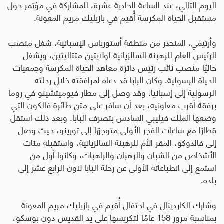
اليوم التالي، عند الساعة الحادية عشرة، للمشاركة في مؤتمر حول
مستقبل الحياة المكرسة أُقيم في بازيليك مريم المعونة
.
وأرتيمي، المنحدر من منطقة أستورياس الإسبانية، شغل منصب
الرئيس العام للرهبنة السالزيانية لولايتين متتاليتين، ويشغل
حاليًا منصب نائب رئيس دائرة معاهد الحياة المكرسة وجمعيات
الحياة الرسولية. وكان البابا قد دعاه لمرافقته خلال رحلته
الرسولية إلى إسبانيا. وقد وصل إلى مطار فيوميتشينو في روما
برفقة أقرب معاونيه، بعد أن سافر على متن طائرة فالكون التي
وضعها الملك فيليبي السادس بتصرف البابا. وبعد ذلك استقل
قطارًا مع ساعات الفجر الأولى متوجهًا إلى تورينو، حيث وصل
إلى فالدوكو، المقر الأم للرهبنة السالزيانية، واستقبله مئات
الأشخاص من الشبان والرهبان والراهبات، وكانوا أول من
استمع إلى انطباعاته الأولى عن رحلة البابا لاون الرابع عشر إلى
بلده.
وشارك الكاردينال في احتفال أُقيم في بازيليك مريم المعونة
بمناسبة مرور 158 عامًا لتكريسها على يد القديس دون بوسكو،