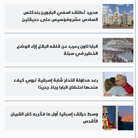
مدريد تُطلق اسمَي البابوين بندكتس
السادس عشر وفرنسيس على حديقتين
البابا لاون يعرب عن قلقه البالغ إزاء الوضع
الخطير في سبتة
بعد محاولة انتحار: شابة إسبانية تروي كيف
منحها احتضان البابا رجاءً جديدًا
وسط حرائق إسبانيا: أول ما فكّر به كان القربان
الأقدس