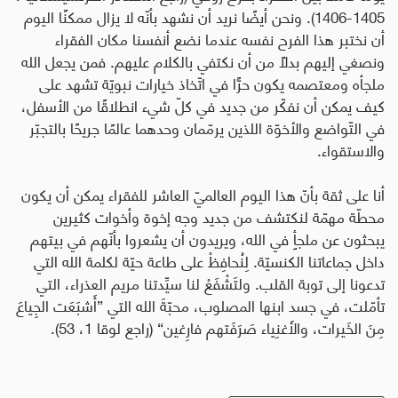
1405-1406). ونحن أيضًا نريد أن نشهد بأنّه لا يزال ممكنًا اليوم
أن نختبر هذا الفرح نفسه عندما نضع أنفسنا مكان الفقراء
ونصغي إليهم بدلًا من أن نكتفي بالكلام عليهم. فمن يجعل الله
ملجأه ومعتصمه يكون حرًّا في اتّخاذ خيارات نبويّة تشهد على
كيف يمكن أن نفكّر من جديد في كلّ شيء انطلاقًا من الأسفل،
في التّواضع والأخوّة اللذين يرمّمان وحدهما عالمًا جريحًا بالتجبّر
والاستقواء
.
أنا على ثقة بأنّ هذا اليوم العالميّ العاشر للفقراء يمكن أن يكون
محطّة مهمّة لنكتشف من جديد وجه إخوة وأخوات كثيرين
يبحثون عن ملجأٍ في الله، ويريدون أن يشعروا بأنّهم في بيتهم
داخل جماعاتنا الكنسيّة. لِنُحافِظْ على طاعة حيّة لكلمة الله التي
تدعونا إلى توبة القلب. ولتَشْفَعْ لنا سيِّدتنا مريم العذراء، التي
تأمّلت، في جسد ابنها المصلوب، محبّةَ الله التي ”أَشبَعَت الجِياعَ
مِنَ الخَيرات، والأَغنِياء صَرَفَتهم فارِغين“ (راجع لوقا 1، 53).