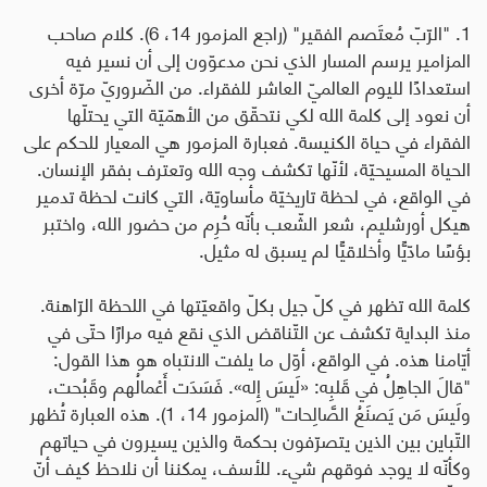
1. "الرّبّ مُعتَصم الفقير" (راجع المزمور 14، 6). كلام صاحب
المزامير يرسم المسار الذي نحن مدعوّون إلى أن نسير فيه
استعدادًا لليوم العالميّ العاشر للفقراء. من الضّروريّ مرّة أخرى
أن نعود إلى كلمة الله لكي نتحقّق من الأهمّيّة التي يحتلّها
الفقراء في حياة الكنيسة. فعبارة المزمور هي المعيار للحكم على
الحياة المسيحيّة، لأنّها تكشف وجه الله وتعترف بفقر الإنسان.
في الواقع، في لحظة تاريخيّة مأساويّة، التي كانت لحظة تدمير
هيكل أورشليم، شعر الشّعب بأنّه حُرِم من حضور الله، واختبر
بؤسًا مادّيًّا وأخلاقيًّا لم يسبق له مثيل
.
كلمة الله تظهر في كلّ جيل بكلّ واقعيّتها في اللحظة الرّاهنة.
منذ البداية تكشف عن التّناقض الذي نقع فيه مرارًا حتّى في
أيّامنا هذه. في الواقع، أوّل ما يلفت الانتباه هو هذا القول:
"قالَ الجاهِلُ في قَلبِه: «لَيسَ إِله». فَسَدَت أَعْمالُهم وقَبُحت،
ولَيسَ مَن يَصنَعُ الصَّالِحات" (المزمور 14، 1). هذه العبارة تُظهر
التّباين بين الذين يتصرّفون بحكمة والذين يسيرون في حياتهم
وكأنّه لا يوجد فوقهم شيء. للأسف، يمكننا أن نلاحظ كيف أنّ