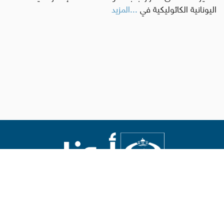
اليونانية الكاثوليكية في
...المزيد
Abouna.org
يصدر عن المركز الكاثوليكي للدراسات والإعلام في الأردن
رئيس التحرير: الأب د.رفعت بدر