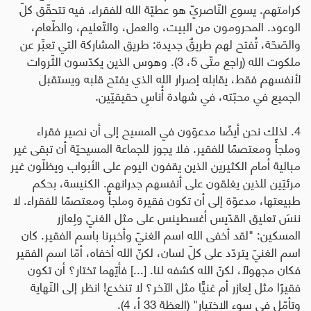
كرامتهم. يسوع النّاصريّ هو عطيّة الله للفقراء. فيه تتحقّق كلّ
الوعود. المحرومون من البيت، والعمل، والتّعليم، والطّعام،
والصّحّة، تُفتح لهم طريقٌ جديدة: طريق المشاركة التي تعبِّر عن
ملكوت الله (راجع متّى 5، 3). وهوس الذين يكدّسون الثّروات
لأنفسهم فقط، يقابله إصرار الله الذي يفتح قلبه ويستقبل
الجميع في محبّته، في شهادة أُناسٍ حقيقيّين
.
4. لذلك نحن أيضًا مدعوّون في المسيح إلى أن نصير فقراء
وملجأً ومعتصمًا للفقير. فلا يجوز للجماعة المسيحيّة أن تبقى غير
مبالية أمام الكثيرين الذين يقفون اليوم على الأبواب ويظلّون غير
مرئيّين للذين يغلقون على أنفسهم جدرانهم. الكنيسة، بحكم
طبيعتها، مدعوّة إلى أن تكون فقيرة وملجأً ومعتصمًا للفقراء. لا
ننسَ تعليق القدّيس أغسطينس على مثل الغنيّ ولِعازر
المسكين: "لقد أخفى الله اسم الغنيّ وأخبرنا باسم الفقير. كان
اسم الغنيّ يتردّد على كلّ لسان، لكنّ الله أخفاه، أمّا اسم الفقير
فكان مجهولًا، لكنّ الله كشفه لنا. [...] فأيّهما تختار؟ أن تكون
فقيرًا مثل لِعازر أم غنيًّا مثل الآخر؟ لا تنخدع! انظر إلى النّهاية
وتأمّل في سوء الاختيار" (العظة 33 أ، 4).