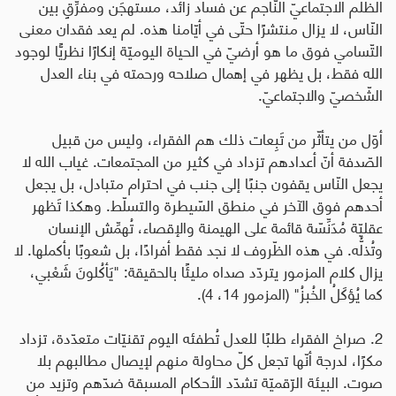
الظّلم الاجتماعيّ النّاجم عن فساد زائد، مستهجَن ومفرِّقٍ بين
النّاس، لا يزال منتشرًا حتّى في أيّامنا هذه. لم يعد فقدان معنى
التّسامي فوق ما هو أرضيّ في الحياة اليوميّة إنكارًا نظريًّا لوجود
الله فقط، بل يظهر في إهمال صلاحه ورحمته في بناء العدل
الشّخصيّ والاجتماعيّ
.
أوّل من يتأثّر من تَبِعات ذلك هم الفقراء، وليس من قبيل
الصّدفة أنّ أعدادهم تزداد في كثير من المجتمعات. غياب الله لا
يجعل النّاس يقفون جنبًا إلى جنب في احترام متبادل، بل يجعل
أحدهم فوق الآخر في منطق السّيطرة والتسلّط. وهكذا تَظهر
عقليّة مُدَنِّسّة قائمة على الهيمنة والإقصاء، تُهمِّش الإنسان
وتُذلُّه. في هذه الظّروف لا نجد فقط أفرادًا، بل شعوبًا بأكملها. لا
يزال كلام المزمور يتردّد صداه مليئًا بالحقيقة: "يَأكُلونَ شَعْبي،
كما يُؤكَلُ الخُبزُ" (المزمور 14، 4).
2. صراخ الفقراء طلبًا للعدل تُطفئه اليوم تقنيّات متعدّدة، تزداد
مكرًا، لدرجة أنّها تجعل كلّ محاولة منهم لإيصال مطالبهم بلا
صوت. البيئة الرّقميّة تشدّد الأحكام المسبقة ضدّهم وتزيد من