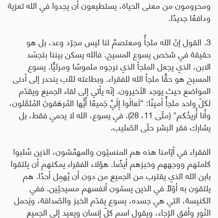
ومحرومون من معنى الحياة، يستطيعون أن يجدوا في الله تعزية
ودافعًا جديدًا
.
3. القول إنّ الله ملجأٌ ومعتصمٌ لنا ليس مجرّد وعد، بل هو
حقيقة في شخص يسوع المسيح. فالله يسكن بيننا بتجسّد
الابن، الذي يجعل الملجأ الذي نرجوه ملموسًا ومرئيًّا. يسوع
المسيح هو حقًّا ملجأ الله للفقراء. وبطاعته للآب ينحدر إلى أدنى
المواضع حيث يوجد الأخيرون. إنّه يأتي إلى لقاء الجميع ويقدّم
لكلّ واحد ملجأً أمينًا: "تَعالَوا إِلَيَّ جَميعًا أَيُّها المُرهَقونَ المُثقَلون،
وأَنا أُريحُكم" (متّى 11، 28). في يسوع، الله لا يحمي فقط، بل
يشارك فقر البشر حتّى الصّليب
.
الفقراء في أيّامنا هذه هم المنسيّون والمهمَّشون، الذين سُلبوا
كلمتهم ووجههم وخبزهم أيضًا. هؤلاء الفقراء يمكنهم أن يلتقوا
بابن الله الذي يقترب من الجميع من دون أن يُهمِل أحدًا. هم
يلتقون به أوّلًا في الذين يسمّون أنفسهم مسيحيّين. ففي
الكنيسة، التي هي جسده، يسوع يقدّم الخبز والصّداقة، ويَحمل
النّور وأفق الرّجاء، ويقول اسم كلّ إنسان ويعيد إلى الجميع