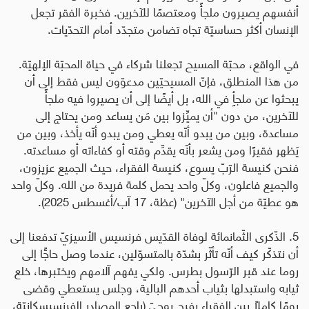
أنفسهم يصيرون ملجأً ومعتصمًا للآخرين. فخبرة الفقر تجعل
الإنسان أكثر حساسيّة تجاه تضامن متجدّد أمام التحدّيات
.
في الواقع، محبّة المسيح تجعلنا شركاء في حياة المحبّة الإلهيّة.
من هذا المنطلق، فإنّ المسيحيّين مدعوّون ليس فقط إلى أن
يبحثوا عن ملجأٍ في الله، بل أيضًا إلى أن يصيروا فيه ملجأً
للآخرين، من دون "أن يميِّزوا بين مَن يساعد ومن يحتاج إلى
مساعدة، وبين من يبدو أنّه يعطي ومن يبدو أنّه يأخذ، وبين من
يَظهر فقيرًا ومن يشعر بأنّه يقدِّم وقته أو كفاءاته أو مساعدته.
فنحن كنيسة الرّبّ يسوع، كنيسة الفقراء، حيث الجميع عزيزون،
والجميع فاعلون، وكلّ واحد يحمل كلمة فريدة من الله. وكلّ واحد
هو عطيّة من أجل الآخرين" (عظة، 17 آب/أغسطس 2025).
5. الذّكرى الثّمانمائة لوفاة القدّيس فرنسيس الأسيزيّ تدفعنا إلى
أن نتذكّر كيف أنّه تأثّر بشدّة بالمتسوّلين، عندما وصل حاجًّا إلى
روما عند قبر الرّسول بطرس. ولكي يفهم آلامهم ويختبرها، خلع
ثيابه واستبدلها بثياب أحدهم البالية، وجلس يستعطي وقضى
يومًا كاملًا بين الفقراء بفرح روحيّ (راجع المصادر الفرنسيسكانيّة،