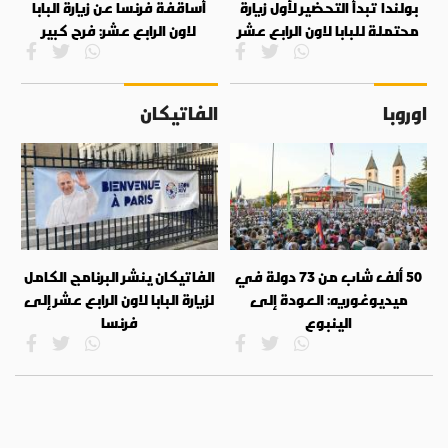
بولندا تبدأ التحضير لأول زيارة
أساقفة فرنسا عن زيارة البابا
محتملة للبابا لاون الرابع عشر
لاون الرابع عشر: فرح كبير
اوروبا
الفاتيكان
50 ألف شاب من 73 دولة في
الفاتيكان ينشر البرنامج الكامل
ميديوغوريه: العودة إلى
لزيارة البابا لاون الرابع عشر إلى
الينبوع
فرنسا