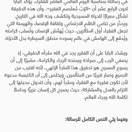
في رسالته بمناسبة اليوم العالمي العاشر للفقراء، يؤكد البابا
لاون الرابع عشر أن «الرّبّ مُعتَصم الفقير»، وأن هذه الحقيقة
تشكّل معيارًا للحياة المسيحية وتكشف وجه الله في التاريخ.
ويحذّر من تنامي الظلم الاجتماعي وثقافة الإقصاء والهيمنة التي
تجعل الفقراء أول المتأثرين، حيث يُهمَّش الإنسان وتُسلب كرامته
ويُدفَع إلى الهامش في عالم يسوده منطق السيطرة بدل الأخوّة
.
ويشدّد البابا على أن الفقير يجد في الله ملجأه الحقيقي، إذ
يصغي الرب إلى صراخه ويمنحه الرجاء والكرامة، مشيرًا إلى أن
يسوع المسيح هو تحقيق هذا الملجأ الإلهي، لأنه اقترب من
الجميع وصار قريبًا من المتألمين. ويخلص إلى أن الكنيسة مدعوة
لأن تكون فقيرة مع الفقراء وملجأً لهم، وأن تتحول محبتها إلى
التزام بالعدل والمشاركة، حيث يصبح كل إنسان عزيزًا وحاملًا
لكلمة الله ورجاء العالم.
وفيما يلي النص الكامل للرسالة: