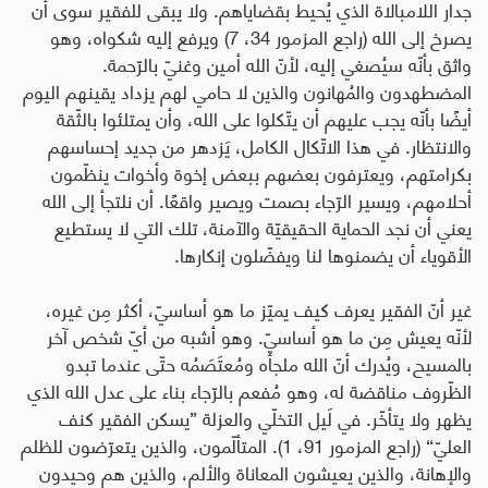
جدار اللامبالاة الذي يُحيط بقضاياهم. ولا يبقى للفقير سوى أن
يصرخ إلى الله (راجع المزمور 34، 7) ويرفع إليه شكواه، وهو
واثق بأنّه سيُصغي إليه، لأنّ الله أمين وغنيّ بالرّحمة.
المضطهدون والمُهانون والذين لا حامي لهم يزداد يقينهم اليوم
أيضًا بأنّه يجب عليهم أن يتّكلوا على الله، وأن يمتلئوا بالثّقة
والانتظار. في هذا الاتّكال الكامل، يَزدهر من جديد إحساسهم
بكرامتهم، ويعترفون بعضهم ببعض إخوة وأخوات ينظّمون
أحلامهم، ويسير الرّجاء بصمت ويصير واقعًا. أن نلتجأ إلى الله
يعني أن نجد الحماية الحقيقيّة والآمنة، تلك التي لا يستطيع
الأقوياء أن يضمنوها لنا ويفضّلون إنكارها
.
غير أنّ الفقير يعرف كيف يميّز ما هو أساسيّ، أكثر مِن غيره،
لأنّه يعيش مِن ما هو أساسيّ. وهو أشبه من أيّ شخص آخر
بالمسيح، ويُدرك أنّ الله ملجأه ومُعتَصَمُه حتّى عندما تبدو
الظّروف مناقضة له، وهو مُفعم بالرّجاء بناء على عدل الله الذي
يظهر ولا يتأخّر. في لَيل التخلّي والعزلة ”يسكن الفقير كنف
العليّ“ (راجع المزمور 91، 1). المتألّمون، والذين يتعرّضون للظلم
والإهانة، والذين يعيشون المعاناة والألم، والذين هم وحيدون