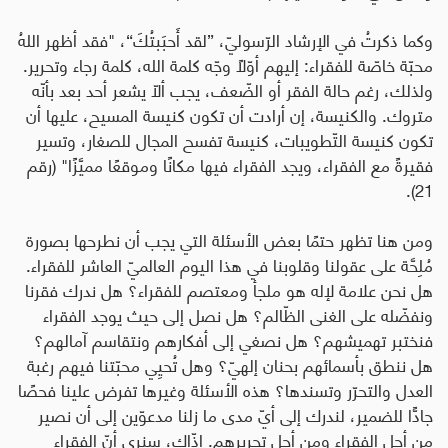
وكما ذكرتُ في الإرشاد الرّسوليّ، ”لقد أَحبَبتُكَ“، "فقد أظهر اللهُ
محبّة خاصّة للفقراء: إليهم أوّلًا وجّه كلمة الله، كلمة رجاء وتحرير.
ولذلك، رغم حالة الفقر أو الضّعف، يجب ألّا يشعر أحد بعد بأنّه
متروك. والكنيسة، إن أرادت أن تكون كنيسة المسيح، عليها أن
تكون كنيسة التّطويبات، كنيسة تفسح المجال للصغار، وتسير
فقيرةً مع الفقراء، ويجد الفقراء فيها مكانًا وموقعًا مميَّزًا" (رقم
21).
ومن هنا تظهر حتمًا بعض الأسئلة التي يجب أن نطرحها بصورة
مُلِحَّة على عقولنا وقلوبنا في هذا اليوم العالميّ العاشر للفقراء.
هل نحن علامة لإله هو ملجأ ومعتصم للفقراء؟ هل ندرك فقرنا
ونفضّله على الغنى الظّالم؟ هل نصل إلى حيث يوجد الفقراء
فنختبر تهميشهم؟ هل نصغي إلى أفكارهم ونتقاسم آمالهم؟
هل ننطق بأسمائهم بحنان إلهيّ؟ وهل تُحيِي محبّتنا فيهم رغبة
العدل والتحرّر وتسندها؟ هذه الأسئلة وغيرها تفرض علينا فحصًا
جادًّا للضمير، لندرك إلى أيّ مدى ما زلنا مدعوّين إلى أن نصير
من أجل الفقراء ومن أجل تحريرهم. إذّاك، سنرى أنّ الفقراء