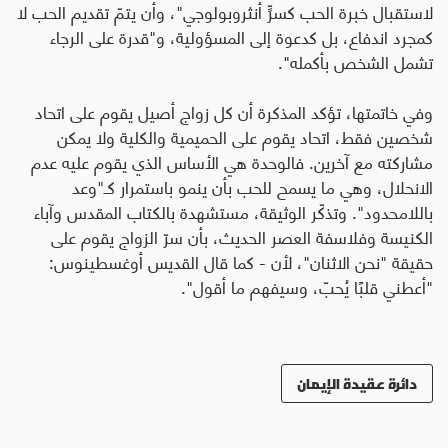
لاستقبال خبرة الحب كسرٍّ أنثروبولوجي"، وأن يتمّ تقديم الحب لا
كمجرد اندفاع، بل كدعوة إلى المسؤولية، و"قدرة على الرجاء
تشمل الشخص بأكمله".
وفي خاتمتها، تؤكد المذكرة أن كل زواج أصيل يقوم على اتحاد
شخصين فقط، اتحاد يقوم على الحميمية والكلية ولا يمكن
مشاركته مع آخرين. فالوحدة هي الأساس الذي يقوم عليه عدم
الانحلال، وهي ما يسمح للحب بأن ينمو باستمرار كـ"وعد
باللامحدود". وتذكّر الوثيقة، مستشهدة بالكتاب المقدس وآباء
الكنيسة وفلاسفة العصر الحديث، بأن سرّ الزواج يقوم على
حقيقة "نحن الاثنان"، لأن - كما قال القديس أوغسطينوس:
"أعطني قلبًا يُحبّ، وسيفهم ما أقول".
دائرة عقيدة الإيمان