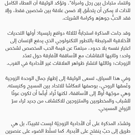
وانتماء متبادل بين رجل وامرأة". وتؤكد الوثيقة أن العطاء الكامل
للذات لا يمكن أن يتحقّق إلا ضمن علاقة بين شخصين فقط، وإلا
فقد الحبُّ جوهرَه وكرامة الشريك.
وقد جاءت المذكرة استجابةً لثلاثة دوافع رئيسية: أولها التحديات
الأخلاقية المرتبطة بالتطور التكنولوجي الذي يدفع الإنسان إلى
اعتبار نفسه بلا حدود، مبتعدًا عن قيمة الحب المخصص لشخص
واحد؛ وثانيها النقاشات مع الأساقفة الأفارقة حول تعدّد
الزوجات؛ وثالثها انتشار ظواهر العلاقات غير الأحادية في الغرب.
وفي هذا السياق، تسعى الوثيقة إلى إظهار جمال الوحدة الزوجية
وعُمقها الروحي، بوصفها انعكاسًا للاتحاد بين المسيح وكنيسته.
وهي موجّهة أولًا إلى الأساقفة، لكنها تُراد أيضًا أن تكون عونًا
للشباب والمخطوبين والمتزوجين للاكتشاف من جديد ثراء سرّ
الزواج المسيحي
.
وتشدّد المذكرة على أن الأحادية الزوجيّة ليست تقييدًا، بل هي
طريق إلى حبّ ينفتح على الأبدية. كما تسلّط الضوء على عنصرين