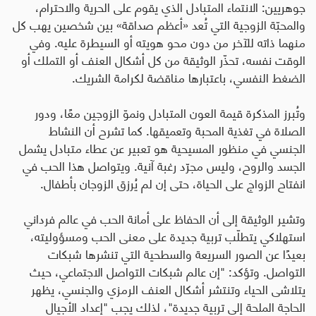
جوهريين: الانتماء المتبادل الذي يقوم على الحرية والاحترام،
والمحبّة الزوجية التي تُعد «أعظم صداقة» بين شخصين يهب كل
منهما ذاته للآخر من دون محو هويته أو السيطرة عليه. وفي
الوقت نفسه، تحذّر الوثيقة من كل أشكال العنف أو التملك أو
الضغط النفسي، باعتبارها مناقضة لكرامة الشريك
.
وتُبرز المذكرة قيمة العون المتبادل ونموّ الزوجين معًا، ودور
الصلاة في تغذية المحبة وتعميقها. كما تشرح أن النشاط
الجنسي في منظور المسيحية هو تعبير عن عطاء متبادل يشمل
الجسد والروح، وليس مجرّد رغبة آنية. ويتواصل هذا الحب في
انفتاح الزواج على الحياة، حتى إن لم يُرزق الزوجان بأطفال
.
وتشير الوثيقة إلى أن الحفاظ على أمانة الحب في عالم فرداني
استهلاكي يتطلّب تربية جديدة على معنى الحب ومسؤوليته،
بعيدًا عن الصور السريعة والسطحية التي تنشرها شبكات
التواصل. وتؤكد: "إن عالم شبكات التواصل الاجتماعي، حيث
يتلاشى الحياء وتنتشر أشكال العنف الرمزي والجنسي، يظهر
الحاجة الملحة إلى تربية جديدة"، لذلك يجب "إعداد الأجيال