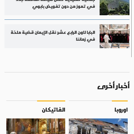
في تموز من دون تفويض بابوي
البابا لاون الرابع عشر: نقل الإيمان قضية ملحّة
في زماننا
أخبار أخرى
اوروبا
الفاتيكان