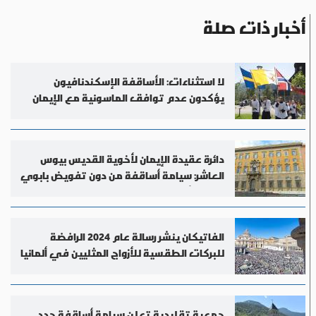
أخبار ذات صلة
لا استثناءات: الأساقفة الإسكندنافيون
يؤكدون عدم توافق الماسونية مع الإيمان
الكاثوليكي
دائرة عقيدة الإيمان لأخوية القديس بيوس
العاشر: سيامة أساقفة من دون تفويض بابوي
عمل انشقاقي
الفاتيكان ينشر رسالة عام 2024 الرافضة
للبركات الطقسية للأزواج المثليين في ألمانيا
جمعية تقليدية تعلن سيامة أساقفة جدد