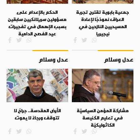
جمعية بابوية تقترح تجربة
الحكم بالإعدام على
العراق نموذجًا لإعادة
مسؤولين سريلانكيين سابقين
المسيحيين النازحين في
بسبب الإهمال في تفجيرات
نيجيريا
عيد الفصح الدامية
عدل وسلام
عدل وسلام
مشاركة المؤمن السياسيَّة
الأرض المقدسة... جراحٌ لا
في تعليم الكنيسة
تتوقف ورجاءٌ لا يموت
الكاثوليكيَّة