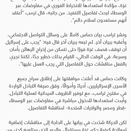
غزة، مؤكدة استعدادها للانخراط الفوري في مفاوضات عبر
الوسطاء لبحث تفاصيل التنفيذ. من جانبه، قال ترمب "أعتقد
أنهم مستعدون لسلام دائم".
ونشر ترامب بيان حماس كاملًا على وسائل التواصل الاجتماعي،
وأعقبه ببيان آخر. ثم تبعه ببيان آخر قال فيه: "يجب على إسرائيل
أن توقف قصف غزة فورًا حتى نتمكن من إخراج الرهائن بأمان
وسرعة. في الوقت الحالي، القيام بذلك خطير جدًا، لكننا نجري
بالفعل مناقشات حول التفاصيل التي يجب العمل عليها".
وكانت حماس قد أعلنت موافقتها على إطلاق سراح جميع
الأسرى الإسرائيليين، أحياءً وأمواتًا، وفق صيغة التبادل الواردة
في مقترح ترامب، مع توفير الظروف الميدانية لعملية التبادل.
وأبدت استعدادها للدخول مباشرة في مفاوضات عبر الوسطاء
-قطر ومصر والولايات المتحدة- لمناقشة التفاصيل.
لكن الحركة شدّدت في بيانها على الحاجة إلى مناقشات إضافية
لمعالجة كيفية حكم غزة مستقبلًا، والدور الذي ستلعبه كجزء من