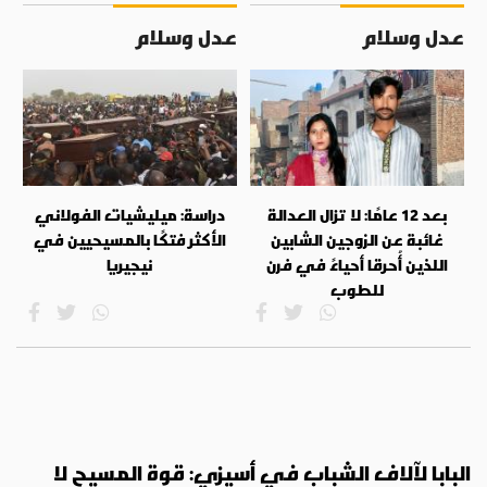
عدل وسلام
عدل وسلام
بعد 12 عامًا: لا تزال العدالة
دراسة: ميليشيات الفولاني
غائبة عن الزوجين الشابين
الأكثر فتكًا بالمسيحيين في
اللذين أُحرقا أحياءً في فرن
نيجيريا
للطوب
البابا لآلاف الشباب في أسيزي: قوة المسيح لا