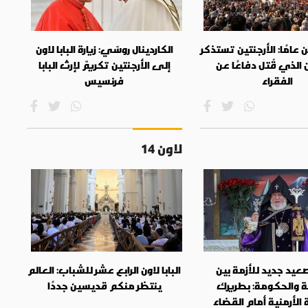
عامًا: الأرجنتين تستذكر
الكاردينال روسّي: زيارة البابا لاون
 الذي قُتل دفاعًا عن
إلى الأرجنتين تكريمٌ لإرث البابا
الفقراء
فرنسيس
لاون 14
يد جديد للأزمة بين
البابا لاون الرابع عشر للشباب: العالم
ة والحكومة: بطريرك
ينتظر منكم قديسين جددًا
الأرمنية أمام القضاء