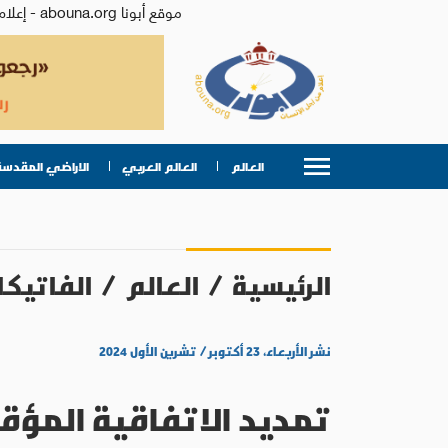
موقع أبونا abouna.org - إعلام من أجل الإنسان | يصدر عن المركز الكاثوليكي للدراسات والإعلام في الأردن - رئيس التحرير: الأب د.رفعت بدر
العالم
العالم العربي
الاراضي المقدسة
الرئيسية
/
العالم
/
الفاتيكا
نشر الأربعاء، ٢٣ أكتوبر / تشرين الأول ٢٠٢٤
تمديد الاتفاقية المؤق