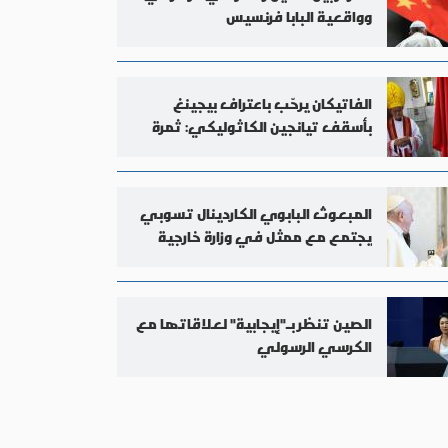
وواقعية البابا فرنسيس
الفاتيكان يرحّب باعتراف بيجينغ
بأسقف تيانجين الكاثوليكي: ثمرة
إيجابيّة للحوار
المبعوث البابوي الكاردينال تسوبي
يجتمع مع ممثل في وزارة خارجية
الصين
الصين تنظر بـ"إيجابية" لعلاقاتها مع
الكرسي الرسولي