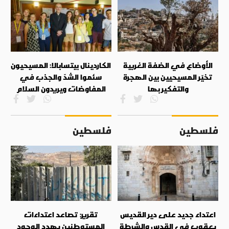
الأوضاع في الضفة الغربية
الكاردينال بيتسابالا: المسيحيون
تخيّر المسيحيين بين الهجرة
سئموا الشدّ والجذب في
والتفكير بها
المفاوضات ويريدون السلام
فلسطين
فلسطين
اعتداء جديد على دير القديس
تقرير: تصاعد اعتداءات
يعقوب في القدس والشرطة
المستوطنين يهدد الوجود