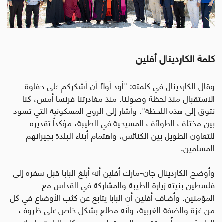
كلمة الكاردينال أفلين
وقال الكاردينال في كلمته: "أود أولاً أن أشكركم على حفاوة
الاستقبال منذ لحظة وصولنا. منذ مغادرتنا فرنسا أمس، كنا
نتوق إلى هذه اللحظة". وأشار إلى الروح المسكونية التي تسود
بين مختلف الطوائف المسيحية في الطيبة، مؤكداً تقديره
للتعاون الطويل بين الكنائس، واهتمام أبناء البلدة بجيرانهم
المسلمين
.
وأوضح الكاردينال جان-مارك أفلين أنه أبلغ البابا قبل سفره إلى
فلسطين بنيته زيارة الطيبة والمشاركة في القداس مع
المؤمنين. وأضاف أفلين أن البابا يتابع عن كثب الأوضاع في كل
من غزة والضفة الغربية، وأنه مطلع بشكل خاص على ظروف
الطيبة، معبراً عن تقديره العميق لصمود سكان البلدة وإيمانهم