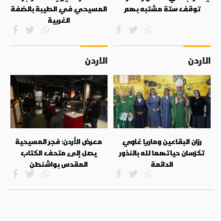
توقف ستة مشتبه بهم
المسيحي في الطيبة بالضفة
الغربية
الاردن
الاردن
رزان البقاعين وماريا غاوي
معرض الأردن: فجر المسيحية
تكرّسان حياتهما لله بالنذور
يصل إلى متحف الكتاب
الدائمة
المقدس بواشنطن