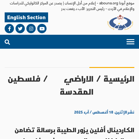
موقع أبونا abouna.org - إعلام من أجل الإنسان | يصدر عن المركز الكاثوليكي للدراسات
والإعلام في الأردن - رئيس التحرير: الأب د.رفعت بدر
English Section
الرئيسية
/
الاراضي
/
فلسطين
المقدسة
نشر الإثنين، ١٨ أغسطس / آب ٢٠٢٥
الكاردينال أفلين يزور الطيبة برسالة تضامن