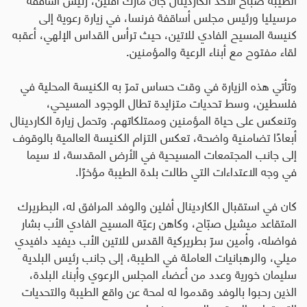
مرسيليا ورئيس مجلس أساقفة فرنسا، في زيارة رعوية إلى
كنيسة المسيح الفادي للاتين، حيث ترأس القداس الإلهي، أعقبه
لقاء مفتوح مع أبناء الرعية والمؤمنين
.
وتأتي هذه الزيارة في وقت حساس تمرّ به الكنيسة المحلية في
فلسطين، وسط تحديات متزايدة تطال الوجود المسيحي،
وتنعكس على حياة المؤمنين وممتلكاتهم. وتحمل زيارة الكاردينال
أبعادًا تضامنية واضحة، تعكس التزام الكنيسة العالمية بالوقوف
إلى جانب المجتمعات المسيحية في الأرض المقدسة، لا سيما
في وجه الاعتداءات التي طالت بلدة الطيبة مؤخرًا
.
كان في استقبال الكاردينال أفلين والوفد المرافق له، البطريرك
المتقاعد ميشيل صبّاح، وكاهن رعيّة المسيح الفادي الأب بشار
فواضله، وأمين سرّ بطريركية القدس للاتين الأب ديفيد دافيدي
ميلي، والرهبانيات العاملة في الطيبة، إلى جانب رئيس البلدية
سليمان خورية وعدد من أعضاء المجلس الرعوي وأبناء البلدة،
الذين رحبوا بالوفد وقدموا له لمحة عن واقع الطيبة والتحديات