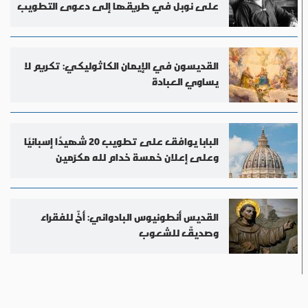
على نوبل في طريقها إلى دعوى التطويب
القديسون في الإيمان الكاثوليكي: تكريم لا
يساوي العبادة
البابا يوافق على تطويب 20 شهيدًا إسبانيًا
وعلى إعلان خمسة خدام لله مكرّمين
القديس أنطونيوس البادواني: أخٌ للفقراء
وصديقٌ للشعوب