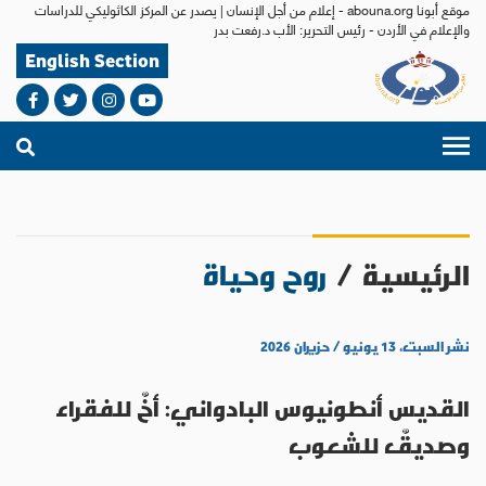
موقع أبونا abouna.org - إعلام من أجل الإنسان | يصدر عن المركز الكاثوليكي للدراسات
والإعلام في الأردن - رئيس التحرير: الأب د.رفعت بدر
English Section
الرئيسية
/
روح وحياة
نشر السبت، ١٣ يونيو / حزيران ٢٠٢٦
القديس أنطونيوس البادواني: أخٌ للفقراء
وصديقٌ للشعوب