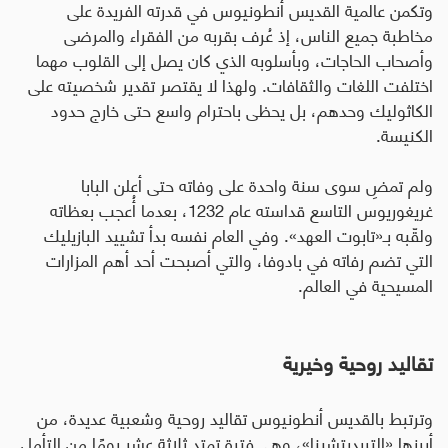
وتكمن عالمية القديس أنطونيوس في قدرته الفريدة على
مخاطبة جميع الناس، إذ عُرف بقربه من الفقراء والمرضى
وأصحاب الحاجات، وبأسلوبه الذي كان يصل إلى القلوب مهما
اختلفت اللغات والثقافات. ولهذا لا يقتصر تقدير شخصيته على
الكاثوليك وحدهم، بل يحظى باحترام واسع حتى خارج حدود
الكنيسة
.
ولم تمضِ سوى سنة واحدة على وفاته حتى أعلن البابا
غريغوريوس التاسع قداسته عام 1232، بعدما أُعجب بعظاته
ولقّبه بـ«تابوت العهد». وفي العام نفسه بدأ تشييد البازيليك
التي تضم رفاته في بادوفا، والتي أصبحت أحد أهم المزارات
المسيحية في العالم
.
تقاليد روحية وخيرية
وترتبط بالقديس أنطونيوس تقاليد روحية وشعبية عديدة، من
أبرزها «التريديتشينا»، وهي فترة تمتد ثلاثة عشر يومًا من التأمل