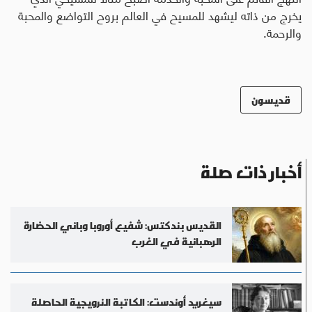
يخرج من ذاته ليشهد للمسيح في العالم بروح التواضع والمحبة
والرحمة.
قديسون
أخبار ذات صلة
القديس بندكتس: شفيع أوروبا وباني الحضارة
الرهبانية في الغرب
سيغريد أوندست: الكاتبة النرويجية الحاصلة