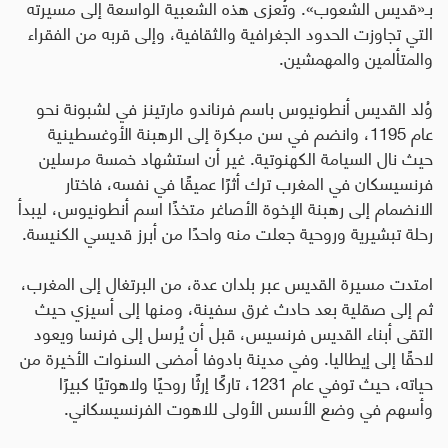
بـ«قديس الشعوب». وتُعزى هذه الشعبية الواسعة إلى مسيرته
التي تجاوزت الحدود الجغرافية والثقافية، وإلى قربه من الفقراء
والمتألمين والمهمشين
.
وُلد القديس أنطونيوس باسم فرناندو مارتينز في لشبونة نحو
عام 1195، وانضم في سن مبكرة إلى الرهبنة الأوغسطينية
حيث نال السيامة الكهنوتية. غير أن استشهاد خمسة مرسلين
فرنسيسكان في المغرب ترك أثرًا عميقًا في نفسه، فاختار
الانضمام إلى رهبنة الإخوة الأصاغر متخذًا اسم أنطونيوس، ليبدأ
رحلة تبشيرية وروحية جعلت منه واحدًا من أبرز قديسي الكنيسة
.
امتدت مسيرة القديس عبر بلدان عدة، من البرتغال إلى المغرب،
ثم إلى صقلية بعد حادث غرق سفينة، ومنها إلى أسيزي حيث
التقى أبناء القديس فرنسيس، قبل أن يُرسل إلى فرنسا ويعود
لاحقًا إلى إيطاليا. وفي مدينة بادوفا أمضى السنوات الأخيرة من
حياته، حيث توفي عام 1231، تاركًا إرثًا روحيًا ولاهوتيًا كبيرًا
وأسهم في وضع الأسس الأولى للاهوت الفرنسيسكاني
.