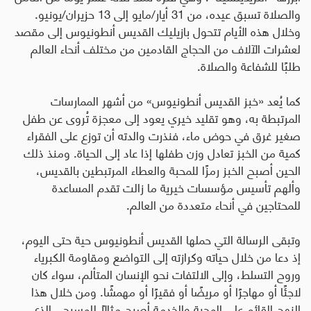
والصلاة تسبق عيده، من 31 أيار/مايو إلى 13 حزيران/يونيو.
وخلال هذه الأيام تتحول بازيليك القديس أنطونيوس إلى مقصد
لعشرات الآلاف من الحجاج القادمين من مختلف أنحاء العالم
طلبًا للشفاعة والصلاة
.
كما يُعد «خبز القديس أنطونيوس» من أشهر الممارسات
المرتبطة به، وهو تقليد خيري يعود إلى معجزة تُروى عن طفل
صغير غرق في حوض ماء، فنذرت والدته أن توزع على الفقراء
كمية من الخبز تعادل وزن طفلها إذا عاد إلى الحياة. ومنذ ذلك
الحين أصبح الخبز رمزًا للمحبة والعطاء المرتبطين بالقديس،
وألهم تأسيس مؤسسات خيرية ما زالت تقدم المساعدة
للمحتاجين في أنحاء متعددة من العالم
.
وتبقى الرسالة التي حملها القديس أنطونيوس حية حتى اليوم،
إذ دعا من خلال حياته وكرازته إلى التواضع ومقاومة الكبرياء
وروح التسلط، وإلى الالتفات نحو الإنسان المتألم، سواء كان
لاجئًا أو مهاجرًا أو مريضًا أو فقيرًا أو مهمشًا. ومن خلال هذا
النهج القائم على المحبة والخدمة أصبح مثالًا للمسيحي الذي