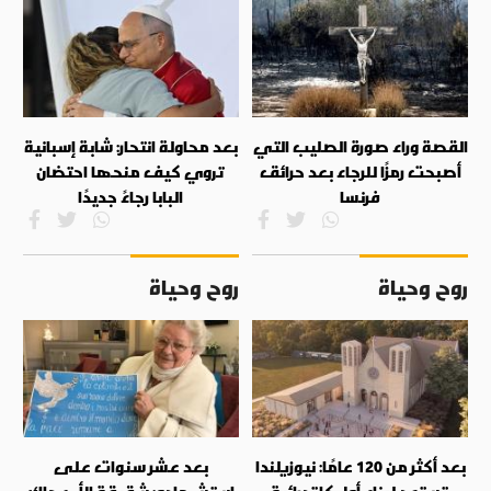
القصة وراء صورة الصليب التي
بعد محاولة انتحار: شابة إسبانية
أصبحت رمزًا للرجاء بعد حرائق
تروي كيف منحها احتضان
فرنسا
البابا رجاءً جديدًا
روح وحياة
روح وحياة
بعد أكثر من 120 عامًا: نيوزيلندا
بعد عشر سنوات على