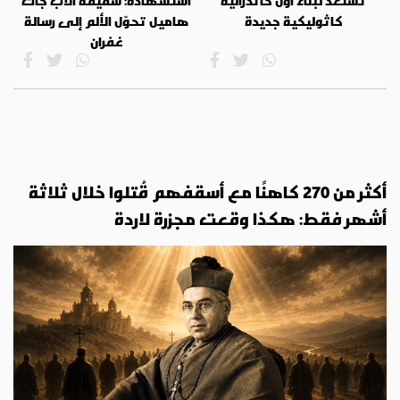
تستعد لبناء أول كاتدرائية
استشهاده: شقيقة الأب جاك
كاثوليكية جديدة
هاميل تحوّل الألم إلى رسالة
غفران
أكثر من 270 كاهنًا مع أسقفهم قُتلوا خلال ثلاثة
أشهر فقط: هكذا وقعت مجزرة لاردة