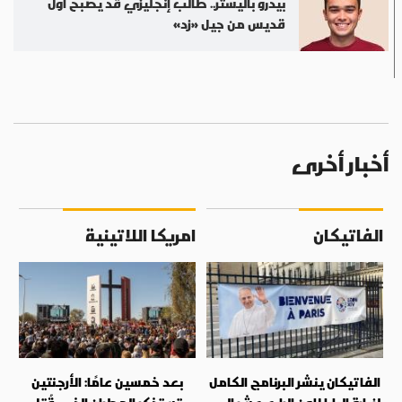
بيدرو باليستر.. طالب إنجليزي قد يصبح أول
قديس من جيل «زد»
أخبار أخرى
الفاتيكان
امريكا اللاتينية
الفاتيكان ينشر البرنامج الكامل
بعد خمسين عامًا: الأرجنتين