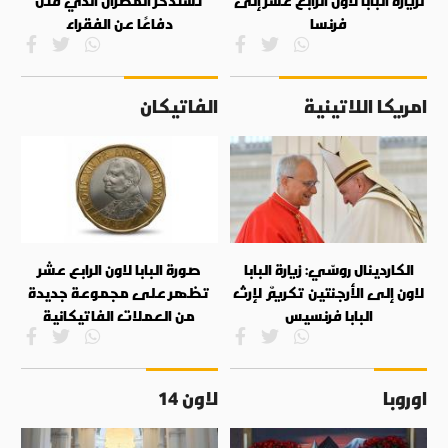
لزيارة البابا لاون الرابع عشر إلى
تستذكر المطران الذي قُتل
فرنسا
دفاعًا عن الفقراء
امريكا اللاتينية
الفاتيكان
الكاردينال روسّي: زيارة البابا
صورة البابا لاون الرابع عشر
لاون إلى الأرجنتين تكريمٌ لإرث
تظهر على مجموعة جديدة
البابا فرنسيس
من العملات الفاتيكانية
اوروبا
لاون 14