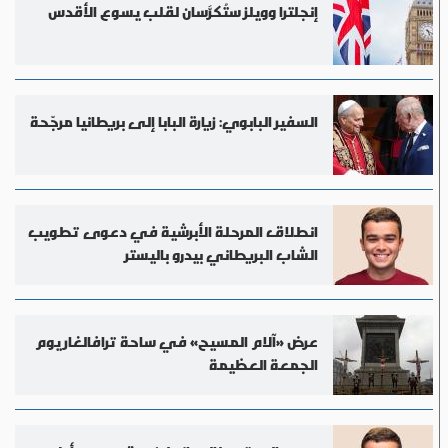
إنجلترا وويلز ستُكرَّسان لقلب يسوع الأقدس
السفير البابوي: زيارة البابا إلى بريطانيا مرجّحة
انطلاق المرحلة الأبرشية في دعوى تطويب
الشاب البريطاني بيدرو باليستر
عرض «آلام المسيح» في ساحة ترافالغار يوم
الجمعة العظيمة