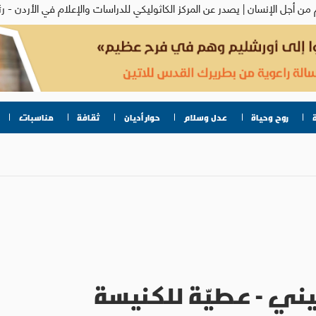
روح وحياة
عدل وسلام
حوار أديان
ثقافة
مناسبات
يني - عطيّة للكنيسة