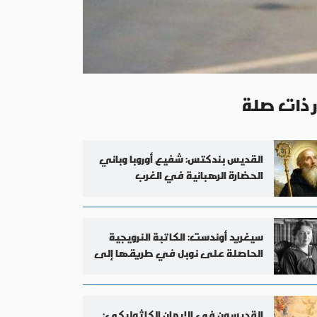
ر ذات صلة
القديس بندكتس: شفيع أوروبا وباني
الحضارة الرهبانية في الغرب
سيغريد أوندست: الكاتبة النرويجية
الحاصلة على نوبل في طريقها إلى
دعوى التطويب
القديسون في الإيمان الكاثوليكي: