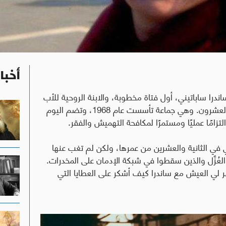
أخبا
ن الأول، تطويب ساندرا ساباتيني، أول فتاة مخطوبة، والابنة الروحية للأب
أوريستي بنزي، مؤسِّس جماعة البابا يوحنا الثالث والعشرون. وهي جماعة تأسست عام 1968، وتضم اليوم
في الثانية والعشرين من عمرها، ولكن لم تغب عنها
العُزَّل والذين سقطوا في شبكة الإدمان على المخدرات.
ر لي العيش مع ساندرا كيف أشكر على العطايا التي