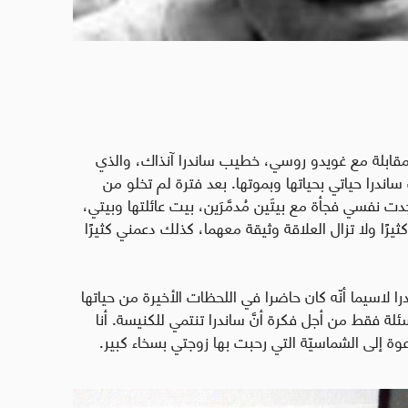
 مقابلة مع غويدو روسي، خطيب ساندرا آنذاك، والذي
ساندرا حياتي بحياتها وبموتها. بعد فترة لم تخلو من
 نفسي فجأة مع بيتَين مُدمَّرَين، بيت عائلتها وبيتي،
يرًا ولا تزال العلاقة وثيقة معهما، كذلك دعمني كثيرًا
ا لاسيما أنّه كان حاضرا في اللحظات الأخيرة من حياتها
 فقط من أجل فكرة أنَّ ساندرا تنتمي للكنيسة. أنا
وة إلى الشماسيّة التي رحبت بها زوجتي بسخاء كبير.