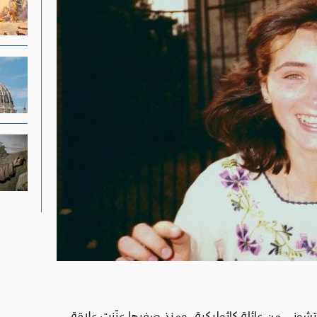
اوية ساندرا في 19 آب عام 1961 في ريتشوني من عائلة كاثوليكية، ومنذ صغرها عزّزت علاقة