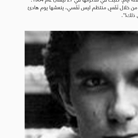
من خلال نَفَسٍ منتظم ليس نَفَسي، ينعشها يوم هادئ
 ذلك!".