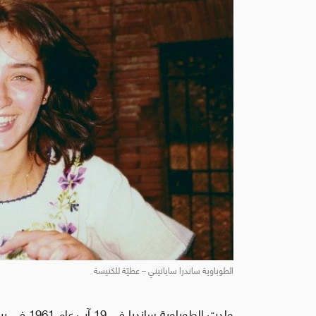
الطوباوية ساندرا ساباتيني – عطيّة للكنيسة
ولدت الطوب