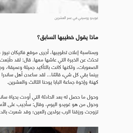
غويدو روسيني في عمر العشرين
ماذا يقول خطيبها السابق؟
وبمناسبة إعلان تطويبها، أجرى موقع فاتيكان نيوز
تحدّث عن الخبرة التي عاشها معها. قال: لقد طَبَعت 
الصعوبات، ولكنها كانت بالتأكيد جميلة وعميقة، وجدت
بينما بقي كل شيء قائمًا... لقد ساعدن أهل ساندرا كث
كهنة وإخوة جماعة البابا يوحنا الثالث والعشرين.
وحول ما حصل له بعد الحادثة التي أودت بحياة ساندر
وحول من هو غويدو اليوم، وقال: سأجيب على الأسئلة
تزوجت ورزقنا الرب بولدين رائعين؛ وقد شعرت بالدع