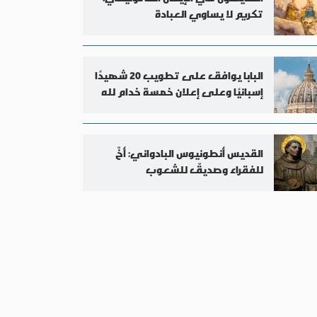
تكريم لا يساوي العبادة
البابا يوافق على تطويب 20 شهيدًا
إسبانيًا وعلى إعلان خمسة خدام لله
مكرّمين
القديس أنطونيوس البادواني: أخٌ
للفقراء وصديقٌ للشعوب