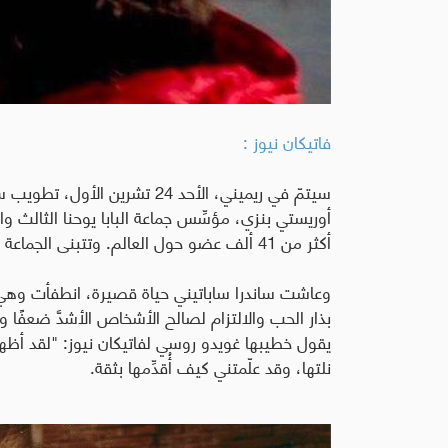
فاتيكان نيوز :
سيتمّ في ريميني، الأحد 24 تشري
أكثر من 41 ألف عضو حول العالم. وتتبنى الجماعة التزامًا عمليًا ومستمرًا لمكافحة التهميش والفقر.
وعاشت ساندرا ساباتيني حياة قصيرة، انطفأت وهي 
بذار الحب والالتزام لصالح الأشخاص الأشدَّ ضعفًا و
يقول خطيبها غويدو روسي لفاتيكان نيوز: "لقد أظه
نلتها، وقد علّمتني كيف أُقدِّمها بثقة.