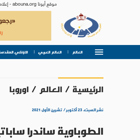
موقع أبونا abouna.org - إعلام من أجل الإنسان | يصدر عن المركز الكاثوليكي للدراسات والإعلام في الأردن - رئيس التحرير: الأب د.رفعت بدر
العالم
العالم العربي
الاراضي المقدسة
الرئيسية
/
العالم
/
اوروبا
نشر السبت، ٢٣ أكتوبر / تشرين الأول ٢٠٢١
الطوباوية ساندرا سابات