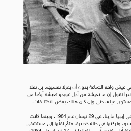
ا معًا في عيش واقع الجماعة بدون أن يعزلا نفسيهما بل نقلا
ندرا تقول إن ما تعيشه من أجل غويدو تعيشه أيضًا من
المستوى عينه، حتى وإن كان هناك بعض الاختلافات.
كانت مع غويدو وصديقها إيليو عندما وقع الحادث في إيجيا مارينا، في 29 نيسان عام 1984، وبينما كانت
يو، وتركتها في حالة خطيرة، فتمَّ نقلُها إلى مستشفى
بيلاريا في بولونيا، حيث توفيت بعد غيبوبة دامت ثلاثة أيام. كتبت في مذكراتها في 27 نيسان عام 1984: