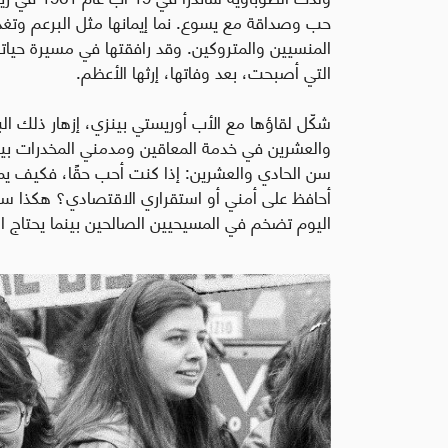
حب وصداقة مع يسوع. نما إيمانها مثل البرعم وتغذى
المنسيين والمتروكين. وقد رافقتها في مسيرة حياتها
التي أصبحت، بعد وفاتها، إرثها الأعظم.
شكّل لقاؤها مع الأب أوريستي بينزي، إزهار ذلك البرع
والعشرين في خدمة المعاقين ومدمني المخدرات بين
سن الحادي والعشرين: إذا كنت أحب حقًا، فكيف يم
أحافظ على أمني أو استقراري الاقتصادي؟ هكذا 
اليوم تضخم في المسيحيين الصالحين بينما يحتاج ال