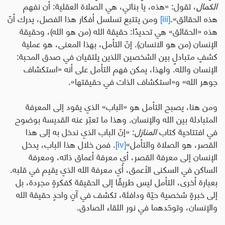
الكمال
، تقول
:
«هذه، يا بناتي، هي الصلاة العقلية: أن نفهم
هذه الحقائق».
[iii]
ومن يتتبع تسلسل أفكار هذا الفصل، يدرك أنّ
هذه «الحقائق» هي تحديدًا: حقيقة الله (من هو الله)، وحقيقة
الإنسان (من هو الانسان). إنّ التأمل، بهذا المعنى، هو عملية
كشفٍ متبادلٍ بين الشخصين اللذين يلتقيان في صدق المحبة:
الإنسان والله
.
ولهذا، يمكن فهم التأمل على أنه «استكشاف
جوهر الله» و«استكشاف الذات في حقيقتها».
ومن هنا، يصبح التأمل هو «الباب» الذي يقود إلى المعرفة
المتبادلة بين الله والإنسان. وهذا ما تعبّر عنه القديسة بوضوح
في افتتاحية كتاب
المنازل
:
«
إنّ الباب الذي ندخل به إلى هذا
القصر،
هو الصلاة والتأمل»
[iv]
. فمن خلال هذا الباب، يدخل
الإنسان إلى معرفة القصر، أي معرفة أعماق ذاته، ومعرفة
الساكن في السكنى الأعمق، أي معرفة الله الذي يقيم في قلبه
.
بعبارة أخرى، التأمل ليس طريقًا إلى الحقيقة كفكرةٍ مجردة، بل
إلى خبرةٍ شخصية حيّة ودافئة، تكشف في آنٍ واحدٍ حقيقة الله
والإنسان، وتوحّدهما في نور اللقاء الصادق
.