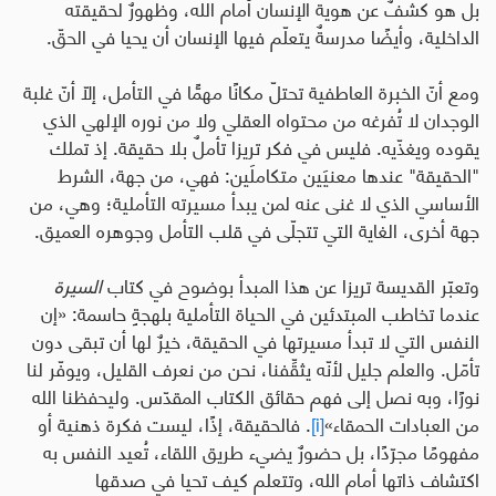
بل هو كشفٌ عن هوية الإنسان أمام الله، وظهورٌ لحقيقته
الداخلية، وأيضًا مدرسةٌ يتعلّم فيها الإنسان أن يحيا في الحقّ
.
ومع أنّ الخبرة العاطفية تحتلّ مكانًا مهمًّا في التأمل، إلّا أنّ غلبة
الوجدان لا تُفرغه من محتواه العقلي ولا من نوره الإلهي الذي
يقوده ويغذّيه
.
فليس في فكر تريزا تأملٌ بلا حقيقة. إذ تملك
"الحقيقة" عندها معنيَين متكاملَين
:
فهي، من جهة، الشرط
الأساسي الذي لا غنى عنه لمن يبدأ مسيرته التأملية؛ وهي، من
جهة أخرى، الغاية التي تتجلّى في قلب التأمل وجوهره العميق
.
وتعبّر القديسة تريزا عن هذا المبدأ بوضوح في كتاب
السيرة
عندما تخاطب المبتدئين في الحياة التأملية بلهجةٍ حاسمة
:
«إن
النفس التي لا تبدأ مسيرتها في الحقيقة، خيرٌ لها أن تبقى دون
تأمّل. والعلم جليل لأنّه يثقِّفنا، نحن من نعرف القليل، ويوفّر لنا
نورًا، وبه نصل إلى فهم حقائق الكتاب المقدّس. وليحفظنا الله
من العبادات الحمقاء»
[i]
. فالحقيقة، إذًا، ليست فكرة ذهنية أو
مفهومًا مجرّدًا، بل حضورٌ يضيء طريق اللقاء، تُعيد النفس به
اكتشاف ذاتها أمام الله، وتتعلم كيف تحيا في صدقها