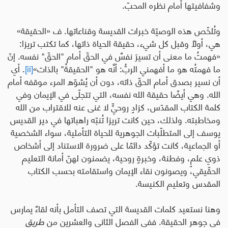
وشفافيتها أمام نظره المحبّ
.
وتُلخّص
هذه الوصيّة خبرات القديسة وقناعاتها. ف
«الحقيقة»
هي، أولاً وقبل كل شيء، حقيقة الحياة ذاتها، كما تكتب تريزا:
«فهمتُ ما معنى أن تسيرَ نفسٌ في الحقّ أمام "الحقّ" نفسه. إنّ
ما فهمتُه هو ما أفهمني الربُّ: أنَّه هو "الحقيقةُ" بالذات»
[ii]
. أي
أن نسير بصدق أمام الحقّ ذاته، دون أن يُشوّه المرء موقفه أمام
الله. وهي أيضًا حقيقة الله نفسه، التي تتجلّى في الإيمان وفي
كلمة الكتاب المقدّس، كزادٍ روحيٍّ لا غنى عنه للاقتراب من الله
ومخاطبته
.
ولذلك، حين كانت تريزا تُنبّه راهباتها في دير القديس
يوسف إلى المتطلّبات الجوهرية للحياة التأملية، سواء الشخصية
أو الجماعية، كانت تؤكّد دائمًا على ضرورة الاستناد إلى أشخاص
ذوي علمٍ، وفطنة، وخبرةٍ روحية، يضمنون لهنّ أمانة التعليم
الحقّيقي، ويصونون نقاء الإيمان واستقامته بحسب الكتاب
المقدس وتعليم الكنيسة
.
وهنا نستعيد كلمات القديسة التي تصف التأمل بأنه لقاءٌ يمارس
في جوهر الحقيقة
.
ففي الفصل الثاني والعشرين من
طريق