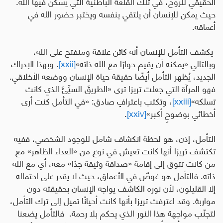
الحقيقي للروح، في تلك القلعة الباطنية التي يسكن فيها الله.
حيث يمكن للإنسان أن يلتقي بنفسه ويختبر حضور الله في
أعماقه
.
يكشف التأمل للإنسان أنه كائن علاقة ومنفتح على الله،
وبالتالي «يمكنه أن يقيم حوارًا مع الله ذاته»
[xxii]
.
وبهذا الإدراك
الجديد، يُظهر التأمل أيضًا حقيقة حياة الإنسان ووضعه الأخلاقي
.
فهو المرآة التي جعلت تريزا ترى «الطريقَ السيِّئَ الذي كانت
تسلكه»
[xxiii]
، وتكتب باعترافٍ صادق
:
«في التأمل كنت أرى
أخطائي بوضوحٍ أكبر»
[xxiv]
.
التأمل، إذن، هو لحظة انكشاف شامل للوجود الشخصي، ففيه
تكتشف تريزا أنها كانت تعيش في نوع من «العداء الظاهر» مع
من كانت تتوق إلى إقامة «صداقة وثيقة جدًا» معه، أي مع الله
ذاته. فالتأمل هو غوصٌ في الأعماق، حيث لا يقدر على احتماله
إلا القليلون، لأن نوره الكاشف يواجه الإنسان بحقيقته دون
مواربة
.
وقد اعترفت تريزا بأنها كانت أحيانًا تميل إلى ترك التأمل،
لتجنّب مواجهة هذا النور الذي يحكم بلا رحمة. فالتأمل يضعنا