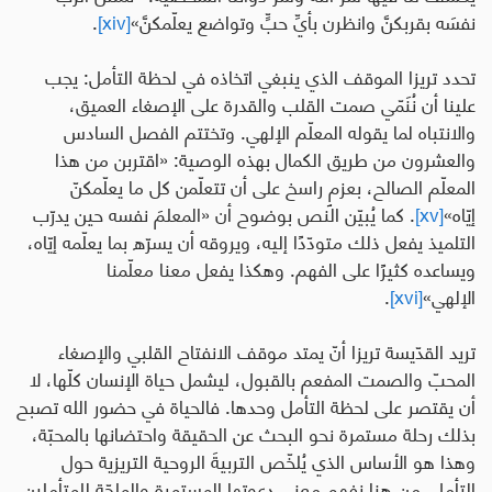
نفسَه بقربكنَّ وانظرن بأيِّ حبٍّ وتواضع يعلّمكنَّ»
[xiv]
.
تحدد تريزا الموقف الذي ينبغي اتخاذه في لحظة التأمل: يجب
علينا أن نُنَمّي صمت القلب والقدرة على الإصغاء العميق،
والانتباه لما يقوله المعلّم الإلهي. وتختتم الفصل السادس
والعشرون من طريق الكمال بهذه الوصية: «اقتربن من هذا
المعلّم الصالح، بعزمٍ راسخ على أن تتعلّمن كل ما يعلّمكنّ
إيّاه»
[xv]
. كما يُبيّن النص بوضوح
أن
«المعلمَ نفسه حين يدرّب
التلميذ يفعل ذلك متودّدًا إليه، ويروقه أن يسرّه بما يعلّمه إيّاه،
ويساعده كثيرًا على الفهم. وهكذا يفعل معنا معلّمنا
الإلهي»
[xvi]
.
تريد القدّيسة تريزا أنّ يمتد موقف الانفتاح القلبي والإصغاء
المحبّ والصمت المفعم بالقبول، ليشمل حياة الإنسان كلّها، لا
أن يقتصر على لحظة التأمل وحدها. فالحياة في حضور الله تصبح
بذلك رحلة مستمرة نحو البحث عن الحقيقة واحتضانها بالمحبّة،
وهذا هو الأساس الذي يُلخّص التربيةَ الروحية التريزية حول
التأمل. من هنا نفهم معنى دعوتها المستمرة والملحّة للمتأملين