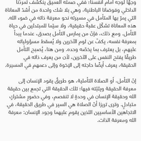
وجهًا لوجه أمام أنفسنا؛ ففي صمته العميق ينكشف تمردُنا
الداخلي وفوضانا الباطنية، وهي بلا شك واحدة من أشدّ المعاناة
التي يمرّ بها المتأمل في مسيرته نحو معرفة ذاته في ضوء الله
.
هذه المعاناة تشكّل عقبةً حقيقية، ولا سيّما للمبتدئين في حياة
التأمل. ومع ذلك، فإنّ من يمارس التأمل بصدق، عندما يبدأ
بمعرفة نفسه، يكفّ عن لوم الآخرين ولا يُسقط مسؤولياته
عليهم، بل يعترف بما يخصّه وحده. ومن هنا، يُصبح التأمل
طريقًا يفتح النفس على الآخرين، لأن من يعرف ذاته في
الحقيقة، يعرف أيضًا حاجته إلى الإخوة وإلى دعمهم في المسيرة
.
إنّ التأمل، أو الصلاة التأملية، هو طريقٌ يقود الإنسان إلى
معرفة الحقيقة ويثبّته فيها؛ تلك الحقيقة التي تجمع بين حقيقة
الله وحقيقة الإنسان في وحدةٍ لا تنفصم، وفي حضورٍ مشتركٍ
متبادلٍ
.
وترى تريزا أنّ الصلاة هي السير في طريق الحقيقة، في
الاتجاهين الأساسيين اللذين يقوم عليهما وجود الإنسان: معرفة
الله ومعرفة الذات
.