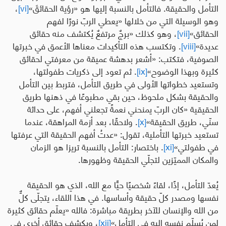
التأمل والحقيقة. فالتأمل بالنسبة إليها هو «رؤية الحقائقَ»
[vi]
،
وهو الوسيلة التي من خلالها «
يعطي الربّ نورًا لفهم
الحقائق»
[vii]
، وهو كذلك «برجٌ مرتفعٌ يُكتشف منه حقائق
عديدة»
[viii]
.
و
تكتسب هذه التأكيدات معناها الأعمق في خبرتها
الصوفية، فتكتب
:
«أشعر بدهشة عميقة من معرفتي لحقائق
كثيرة وبهذا الوضوح»
[ix]
. ثم تعود إلى ذكريات طفولتها،
وتستعيد خطواتها الأولى في طريق التأمل، فتربط بين التأمل
والحقيقة بشكل ملحوظ، حين بقي مطبوعًا في ذهنها طريق
الحقيقية «كان الربّ يمنحني نعمةً تجعلني أفهم، على حداثة
سنّي، طريق الحقيقة»
[x]
. ولاحقًا، بعد أزمة المراهقة، عندما
تستعيد خبرتها التأملية، تقول:
«عدتُ أفهم الحقيقة التي عرفتها
في طفولتي
»
[xi]
. باختصار: التأمل بالنسبة تريزا هو الزمان
والمكان المميّزين لتجلّي الحقيقة وظهورها.
يُعدّ التأمل،
إذًا، لقاءً شخصيًا حيًّا مع الله، الذي هو الحقيقة
نفسها ومصدر كلّ حقيقة وأساسها
.
في هذا اللقاء، يتجلّى كلٌّ
من الله والإنسان للآخر بطريقة مباشرة: فالله «يعلّم حقائق كثيرة
لمن يُسلّم نفسه إليه في التأمل»
[xii]
، ويكشف حقائق أخرى في