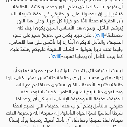
أن يقرعوا باب ذاك الذي يمنح النور وحده، ويكشف الحقيقة
.
فتشير إلى إنّ «حصولنا على نورٍ حقيقي كي نحفظَ شريعة الله
(أي الحقيقة)
حفظًا تامًّا هو خيرُنا كلُّ خيرِنا. وعلى هذا النور
يَترسّخ التأمّل. وبدون هذا الأساس المتين يكون البناء كلُّه
مصطنعًا»
[xvii]
. فكل خيرنا يكمن في معرفةٍ تسير على ضوء
الحقيقة، والتأمل لا يكون آمِنًا إلا إذا تأسّس على هذا الأساس.
ولهذا تختم تريزا بقولها: «
لتَمْلِكِ الحقيقةُ قلوبَكم وتَسُدَّ عليه،
كما يجب للتأمل أن يجعلها تسود»
[xviii]
.
ليست الحقيقة التي تتحدث عنها تريزا مجرد معرفة ذهنية أو
إدراك فكري فحسب، بل هي حقيقة حيّة تمسّ عمق الكيان، إنها
حقيقة يختبرها الأصدقاء الذين يعيشون صداقتهم مع الله،
ويصنعون معًا تاريخ تأملهم الخاص
.
فحيث لا توجد هذه
الحقيقة،
حقيقة الله وحقيقة الإنسان، لا يمكن أن يوجد لقاء
حقيقي. فالتأمل يفتح أبواب هذه الحقيقة، التي تصبح لاحقًا
شرطًا أساسيًا لنموّ الحياة التأملية
.
إن معرفة الله ومعرفة الذات
تتيحان لقاءً حقيقيًا وصادقًا، أي تأملًا أصيلاً وعميقًا يولّد إنسانًا
جديدًا
.
وهو لقاء حميم لأنّه منسجم ومتكامل، لقاء يتمّ في