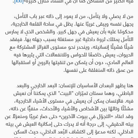
من لا يصلي ولا يتأمل، من لا يعود إلى ذاته عبر باب التأمل،
يجهل نفسه ويبقى غريبًا عنها. يظل في ساحة القلعة الخارجية،
محكومًا عليه بأن يعيش في جهل كبير. والشخص الذي لا يمارس
التأمل يمتلك ثروة داخلية غير مستغلة بسبب جهله بها. فيفقد
شيئًا فشيئًا إنسانيته، وينحدر نحو مستوى الغرائز المشتركة مع
الحيوان، يعيش خاضعًا للحواس وللانفعالات التي يثيرها فيه
العالم المادي، دون أن يتمكن من تنقيتها بالروح أو استقبالها
من عمق ذاته المنغلقة على نفسها.
هنا يظهر البعدان الأساسيان للإنسان
:
البعد الخارجي والبعد
الباطني، وهما سمتان تميّزان "البيت" الذي يمكننا أن نعيش
فيه
.
فالإنسان يمكن أن يعيش في مستوى الأشياء الخارجية،
مشتّتًا وتائهًا بين الأشخاص والأشياء والأحداث، منفيًّا عن ذاته،
وقد اعتاد «التجوّل في بيوت الآخرين» حتى صار غريبًا ومنعزلاً عن
بيته الحقيقي، إلى درجة أنه لا يدرك حتى إمكانية العيش في بيته
الداخلي
.
لكنه مدعوّ إلى اكتشاف البُعد الداخلي، حيث السكن