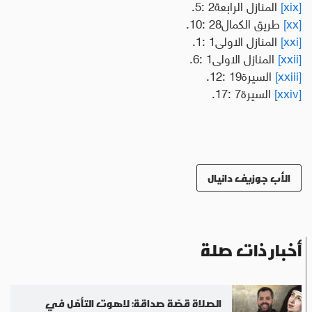
[xix]
المنازل الرابعة2 :5.
[xx]
طريق الكمال28 :10
.
[xxi]
المنازل الاولى1 :1.
[xxii]
المنازل الاولى1 :6.
[xxiii]
السيرة19 :12.
[xxiv]
السيرة7 :17.
الأب جوزيف دانيال
أخبار ذات صلة
الصلاة قصّة صداقة: لاهوت التأمّل في