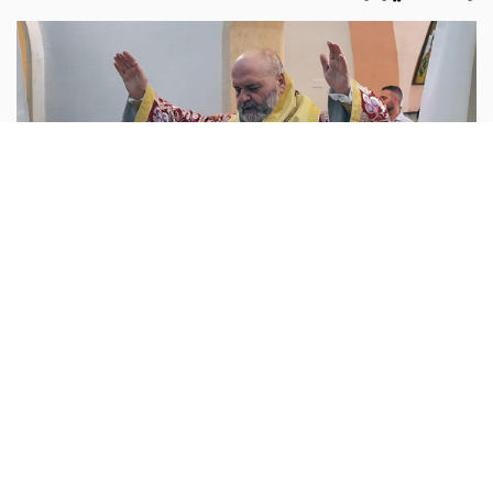
روح وحياة
Emiliano Eusepi :
في العشرين من تموز، اجتمعت الجماعة
المسيحية في الجليل للصلاة على جبل الكرمل احتفالًا بعيد
القديس إيليا النبي، قبل أن تتجه الأنظار مجددًا، في السادس من
آب، نحو جبل طابور بمناسبة
...المزيد