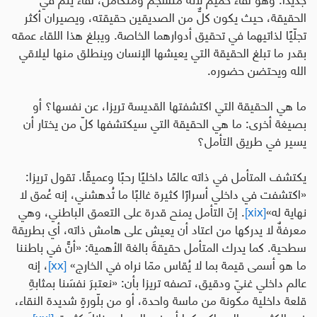
الحقيقة، حيث يكون كلٌّ من الصديقين حقيقته، ويصيران أكثر
تجلّيًا لذاتيهما في تحقيق أدوارهما الخاصة. ويبلغ هذا اللقاء عمقه
بقدر ما تبلغ الحقيقة التي يعيشها الإنسان وينطلق منها ليلاقي
الله ويحتضن حضوره
.
ما هي الحقيقة التي اكتشفتها القديسة تريزا، عن نفسها؟ أو
بصيغة أخرى: ما هي الحقيقة التي سيكتشفها كلّ من يختار أن
يسير في طريق التأمل؟
يكتشف المتأمل في ذاته عالمًا داخليًا رحبًا وعميقًا. تقول تريزا:
«اكتشفت
في داخلي أسرارًا
كثيرة
غالبًا ما تُدهشني
، إنه عُمق لا
نهاية له»
[xix]
. إنّ التأمل يمنح قدرة على التعمق الباطني، وهي
معرفةٌ لا يدركها من اعتاد أن يعيش على هامش ذاته، أي بطريقة
سطحية. كما يدرك المتأمل حقيقةَ بالغة الأهمية
:
«أنًّ في باطننا
ما هو أسمى قيمة بما لا يُقاس ممّا نراه في الخارج
»
[xx]
، إنه
عالم داخلي غنيّ ودقيق، تصفه تريزا بأن: «
نعتبرَ نفسَنا بمثابةِ
قلعة داخلية مكونة من ماسة واحدة
، أو من بلّورةٍ شديدة النقاء،
فيه الكثير من المساكن كما أن في السماء منازلَ كثيرة
»
[xxi]
.