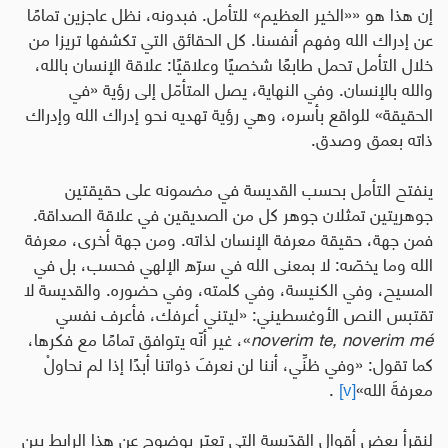
إن هذا هو ««الخير العظيم» للتأمل
.
فبدونه، نظل عاجزين تمامًا
عن إدراك الله وفهم أنفسنا
.
كل الحقائق التي تكشفها تريزا من
خلال التأمل تحمل طابعًا شخصيًا وعلاقيًا: علاقة الإنسان بالله،
والله بالإنسان
.
وفي النهاية، يصل المتأمّل إلى رؤية «في
الحقيقة» للواقع بأسره، وهي رؤية تهديه نحو إدراك الله وإدراك
ذاته بعمق وصدق
.
ينفتح التأمل بحسب القديسة في مضمونه على حقيقتين
جوهريتين تمثلان جوهر كل من الصديقين في علاقة الصداقة.
فمن جهة، حقيقة معرفة الإنسان لذاته. ومن جهة أخرى، معرفة
الله وما يخصّه: لا بمعنى الله في سرّه الإلهي فحسب، بل في
المسيح، وفي الكنيسة، وفي كلمته، وفي حضوره. والقديسة لا
تقتبس النص الأوغسطيني: «ليتني أعرفك، فأعرف نفسي
mé
noverim
te,
noverim
»، غير أنّه يتوافق تمامًا مع فكرها
،
كما تقول
:
«وفي
ظنِّي، أننا لن نعرفَ ذواتنا أبدًا إذا لم نحاولْ
معرفةَ الله»
[v]
.
لنقرأ بعض أقوال القدّيسة التي تعبّر بوضوح عن هذا الرابط بين