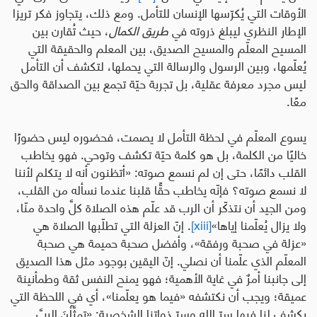
الأوقات التي يُكرّسها الإنسان للتأمل. ومع ذلك، يتجاوز فكر تريزا
الإطار النظري ليبلغ ذروته في
طريق الكمال
، حيث تُقارن بين
المسيح المعلّم والمسيح الصديق، بين المعلم والحقيقة التي
يُعلّمها، وبين الرسول والرسالة التي يحملها، لتكشف أن التأمل
ليس مجرد معرفة عقلية، بل تجربة حيّة تجمع بين الصداقة والحق
معًا
.
يسوع المعلّم في لحظة التأمل لا يصمت، فحضوره ليس حضورًا
خاليًا من الكلمة، بل هو كلمة حيّة تكشف وتوحي
.
فهو يخاطب
القلب دائمًا، حتى إن لم نسمع صوته
:
«أتظنون أنه لا يتكلم لأننا
لا نسمع صوته؟ فإنّه يخاطب حقًّا قلبنا عندما نسأله من القلب،
ومن الجيد أن نتذكّر أن الرب قد علّم هذه الصلاة كلَّ واحدة منّا،
ولا يزال يُعلّمنا إياها»
[xiii]
. إنّ العزلة التي تطلّبها الصلاة هي
«عزلة في صحبة ورفقة»، وأفضل صحبة حميمة هي صحبة
المعلّم الذي علّمنا أن نصلي. إنّ اليقين بوجود مثل هذا الصديق
إلى جانبنا أمرٌ في غاية الأهمية؛ فهو يمنح النفس ثقة وطمأنينة
عميقة؛ ويجب أن نكتشفه «فيما هو يعلّمنا»، أي في اللحظة التي
يكشف لنا فيها سرّ الله وسرّ ذواتنا الشخصية
:
«تمثَّلْنَ الربَّ