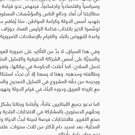
وسياسياً واقتصادياً واجتماعياً، فينهض نحو قيامة وط
مطالبتنا أن تُعاد ودائع الناس والمؤسَّسات المسلو
بتهديد أسس الدولة وكرامة المواطن، ممّا يُفاقم م
توسَّموا الخير بانتخاب فخامة الرئيس العماد جوزاف 
واعدة للنهوض بالبلد والقيام بالإصلاحات الضرورية ف
وفي هذا السياق، لا بدَّ من التأكيد على ضرورة الع
والمبنيَّة على أسس الشراكة الحقيقية والتمثيل المت
تحمل السلاح، كما أعلنت الحكومة في بياناتها، وتفرض 
وطائفته ومذهبه. وهنا لا يسعنا إلا أن نجدِّد استنكا
ويحرمه من حقّه المشروع في التمثيل الصحيح والمشار
مع تاريخه العريق ودوره البنّاء في قيام الدولة ونهو
كما ندعو جميع اللبنانيين عامّةً، وأبناءنا وبناتنا 
وحقّهم الدستوري بالمشاركة في الانتخابات البلدية والاخ
صنع التغيير. فالانتخابات فرصة ثمينة لبثّ الحياة و
المحلّية، بعد تمديد دام لأكثر من ثلاث سنوات. فلنحو
نحو وطن يليق بأبنائه.