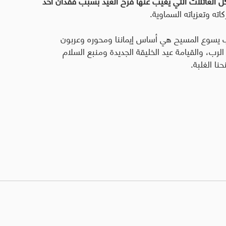
لّ العائلات التي يغيب عنها فرح العيد بسبب فقدان أحد
اته وتعزياته السماوية.
رب يسوع المسيح هي أساس إيماننا ومحوره وعربون
 الرب، والقيامة عيد الخليقة الجديدة ومنبع السلام
نا الغلبة.