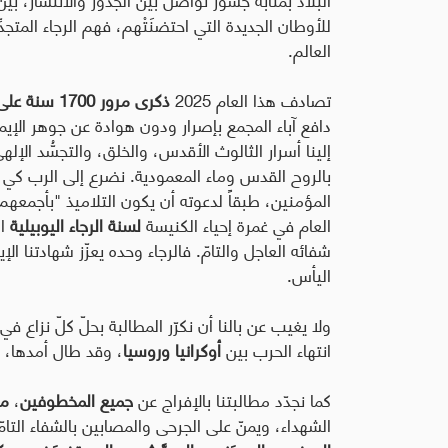
للأوطان الجديدة التي احتضنَتْهم، فهم الرجاء المتج
العالم.
تصادف هذا العام 2025
ذكرى مرور 1700 سنة على انعقاد مجمع نيقية المسكوني الأول سنة 325
دافع آباء المجمع بإصرار ودون هوادة عن جوهر الإيم
إلينا أسرار الثالوث الأقدس، والخلق، والتجسُّد الإل
بالروح القدس وماء المعمودية. نضرع إلى الرب كي يجع
العام في غمرة إحياء الكنيسة
لسنة الرجاء اليوبيلية
ال
شفائه العاجل والتامّ. فالرجاء وحده يعزّز شهادتنا
اليأس.
ولا يغيب عن بالنا أن نكرّر المطالبة بحلّ كلّ نزاع 
انتهاء الحرب بين
أوكرانيا وروسيا
، وقد طال أمدها، وخ
كما نجدّد مطالبتنا بالإفراج عن
جميع المخطوفين
،
من
الشهداء، ويمنّ على الجرحى والمصابين بالشفاء التا