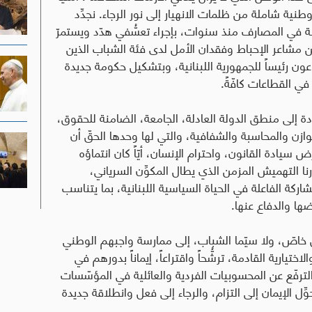
نية شاملة من ظلمات الانهيار إلى نور الرجاء. نجدِّد
بة في المصارف منذ سنوات، بإجراء تعسُّفي هدّد ويستمرّ
ن مشاعر الإحباط وفقدان الأمل لدى فئة الشباب الذين
عون رئيساً للجمهورية اللبنانية، وبتشكيل حكومة جديدة
ي القطاعات كافّةً.
ودة إلى منطق الدولة العادلة، الجامعة، الضامنة للحقوق،
وازن والمحاسبة والشفافية، والتي لها وحدها الحقّ أن
سيادة القانون، واحترام الإنسان، أيّاً كان انتماؤه
رنا التهميش المزمن الذي يطال المكوِّن السرياني،
كة الفاعلة في الحياة السياسية اللبنانية، بما يتناسب
ضها والدفاع عنها.
بشكل خاصّ، ولا سيّما الشباب، إلى ممارسة واجبهم الوطني
تيارية القادمة، ترشُّحاً واقتراعاً، إيماناً بدورهم في
الترفّع عن المحسوبيات الفردية والعائلية في المؤسّسات
ِّل الإيمان إلى التزام، والرجاء إلى فعل وانطلاقة جديدة