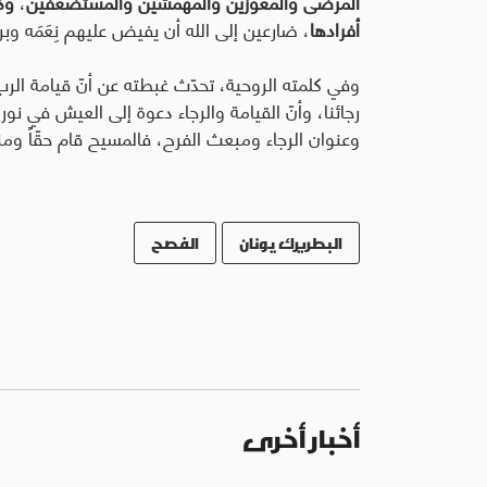
المرضى والمعوَزين والمهمَّشين والمستضعَفين
،
وك
أفرادها
، ضارعين إلى الله أن يفيض عليهم نِعَمَه وبرك
وفي كلمته الروحية، تحدّث غبطته عن أنّ قيامة ال
رجائنا، وأنّ القيامة والرجاء دعوة إلى العيش في نور
وعنوان الرجاء ومبعث الفرح، فالمسيح قام حقّاً ومنح
البطريرك يونان
الفصح
أخبار أخرى