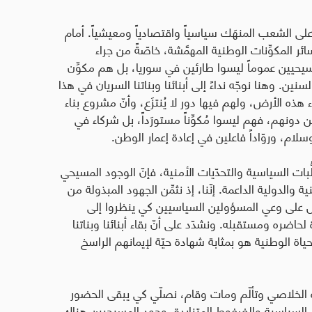
ا على الشعب المنهَك سياسياً واقتصادياً ومعيشياً. أمام
ر المكوِّنات الوطنية المهمَّشة، خاصّةً من جراء
لمسيحيين عموماً ليسوا طارئين في سوريا، بل هم مكوِّن
السنين.
وهنا نوجّه نداءً إلى أبنائنا وبناتنا السريان في هذا
ء هذه الأرض، ولهم فيها دور لا يُنتزَع، وأنّ مشروع بناء
دونهم، فهم ليسوا مُكوِّناً مستورَداً، بل شركاء في
ام، وروّاداً فاعلين في إعادة إعمار الوطن.
ُّبات السياسية والتحدّيات الأمنية، فإنّ الوجود المسيحي
ية والدولية الداعمة. إنّنا، إذ نثمِّن الجهود المبذولة من
ّل على وعي المسؤولين السياسيين كي ينظروا إلى
اضره ومستقبله. ونشدّد على أنّ بقاء أبنائنا وبناتنا
ياة الوطنية هو بمثابة شهادة حيّة لإيمانهم الراسخ
دبيره الخلاصي وتألّم ومات وقام، نصلّي كي يبقى الحضور
يات السياسية والضغوط المتزايدة. وجود المسيحيين هناك