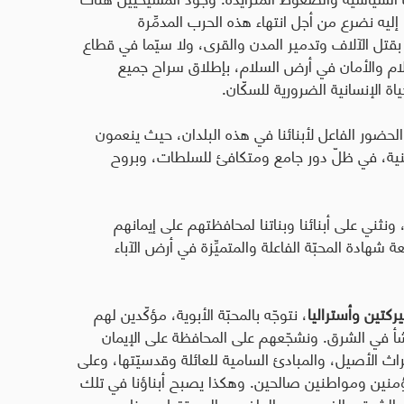
يه نضرع من أجل انتهاء هذه الحرب المدمِّرة
بقتل الآلاف وتدمير المدن والقرى، ولا سيّما في قطاع
لسلام والأمان في أرض السلام، بإطلاق سراح جميع
ة الإنسانية الضرورية للسكّان.
الحضور الفاعل لأبنائنا في هذه البلدان، حيث ينعمون
وطنية، في ظلّ دور جامع ومتكافئ للسلطات، وبروح
ر، ونثني على أبنائنا وبناتنا لمحافظتهم على إيمانهم
شهادة المحبّة الفاعلة والمتميِّزة في أرض الآباء
يركتين وأستراليا
، نتوجّه بالمحبّة الأبوية، مؤكّدين لهم
أ في الشرق. ونشجّعهم على المحافظة على الإيمان
تراث الأصيل، والمبادئ السامية للعائلة وقدسيّتها، وعلى
مؤمنين ومواطنين صالحين. وهكذا يصبح أبناؤنا في تلك
 بين الشرق والغرب، بين الماضي والمستقبل، مخلصين