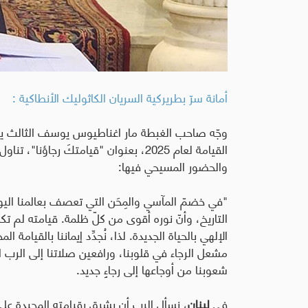
أمانة سرّ بطريركية السريان الكاثوليك الأنطاكية :
وجّه صاحب الغبطة مار اغناطيوس يوسف الثالث يونا
القيامة لعام 2025، بعنوان "قيامتكَ رجا
والحضور المسيحي فيها:
"في خضمّ المآسي والمِحَن التي تعصف بعالمنا اليوم، ي
التاريخ، وأنّ نوره أقوى من كلّ ظلمة. قيامته لم تكن
الإلهي بالحياة الجديدة. لذا، نُجدِّد إيماننا بالقيام
مشعل الرجاء في قلوبنا، ورافعين
صلاتنا إلى الرب 
شعوبنا من أوجاعها إلى رجاءٍ جديد.
في
لبنان
، نسأل الرب أن يشرق بقيامته المجيدة على ه