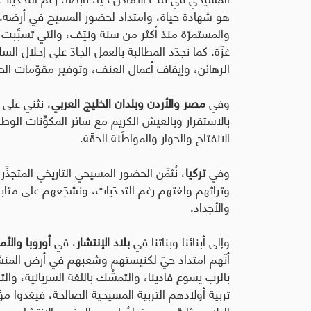
هو شهادة حياة، وامتداد لحضور المسيح في أرضه. إل
والمستمرّة منذ أكثر من سنة ونيّف، والتي تسبَّبت 
غزّة. كما
نجدّد المطالبة بالعمل الجادّ على إحلال ا
الرهائن، وإيقاف أعمال العنف، وتوفير مقوّمات الحيا
وفي
مصر والأردن وبلدان الخليج العربي
، نثني على 
بالاستقرار وبالعيش الكريم مع سائر المكوِّنات ال
الانفتاح والحوار والمواطَنة الحقّة.
وفي
تركيا
، نُثمِّن الحضور المسيحي التاريخي المتجذِّ
وتراثهم ولغتهم رغم التحدّيات، ونشجّعهم على متابعة 
والأجداد.
وإلى أبنائنا وبناتنا في
بلاد الإنتشار
، في
أوروبا والأم
أنّهم امتداد حيّ لكنيستهم وشعبهم في أرض المنش
بالرب يسوع فادينا، والتمسُّك باللغة السريانية، وال
تربية أولادهم التربية المسيحية الصالحة، فيغدوا 
البلاد بمثابة جسور تواصُل بين الجذور والانتشار،