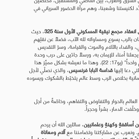
دِّد لكنيستنا وشعبنا، وهم مرآة الحضور السرياني في
، حيث
ان بالرب يسوع ومساواته لله الآب، فضلاً عن نقلِهم
هي، والفداء بالآلام والموت والقيامة، وسرّ التقديس
لنا أمناء للإيمان به، ورسلاً جادّين على درب وحدة
المؤمنين، طبقاً لدعوته أن يكون التلاميذ "بأجمعهم واحداً" (يو17: 22). وهذا ما نعيشه بشكل مميَّز هذا
تي دعا إليها
قداسة البابا فرنسيس
، والذي نصلّي لأجل
 الإيمانية بخلاص الرب وسط عالم يتخبّط بالشكوك ويسوده
في العالم بالحوار والتفاوض والتفاهم، وخاصّةً من أجل
لّفت الدمار، بشراً وحجراً.
 أساقفةٍ وكهنةٍ وعلمانيين
، سائلين الله أن يرحم
مّ. ونعرب عن مشاركتنا وتضامننا مع
آلام ومعاناة