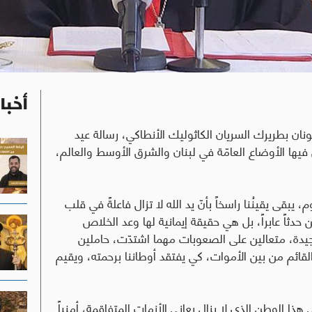
أخبا
ن بطريرك السريان الكاثوليك الأنطاكي، رسالة عيد
ؤنا"، تناول فيها الأوضاع العامّة في لبنان والشرق الأوسط والعالم،
بقى يقينُنا راسخاً بأنّ يد الله لا تزال فاعلةً في قلب
 حدثاً عابراً، بل هي حقيقة إيمانية لها وعد الخلاص
ة المجيدة، متعالين على الصعوبات مهما اشتدّت، حاملين
القائم من بين الأموات، كي يفتقد أوطاننا برحمته، ويقيم
ذا الوطن الذي لا يزال يعاني الأزمات المتفاقمة، أمنياً