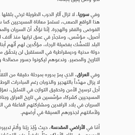
وفي
سوريا
، لا تزال آثار الحرب الطويلة ترخي بثقله
هذا الواقع الصعب، تستمرّ معاناة المسيحيين كما سائ
الفوضى والفقر والهجرة. إنّنا
نؤكِّد أنّ السريان وا
أصيل، مؤسِّس، ومتجذّر في عمق ترابها منذ آلاف 
البلد للتمسُّك بفضيلة الرجاء، مؤكّدين لهم أنّهم أبنا
دولة مدنية وديمقراطية في
المستقبل لن يتحقّق من 
التاريخ والمصير. وندعوهم
ليكونوا جسور مصالحة وسل
وفي
العراق
، الذي يمرّ بدوره بمرحلة دقيقة من التقل
لا يزال مهدَّداً بالتهجير والذوبان رغم المبادرات الوطن
أجل ترسيخ الأمن وتحقيق التوازن في التمثيل، نعو
المسيحيين كشركاء مؤسِّسين في تاريخ العراق وبناة لح
السريان في بلاد الرافدين ومشاركتهم الفاعلة في الح
ولأمانتهم لجذورهم العميقة في أرضهم.
أمّا في
الأراضي المقدسة
، حيث وُلِدَ ربّنا وأتمّ ت
المسيحي في تلك الأماكن حيّاً، نابضاً، رغم التحدّ