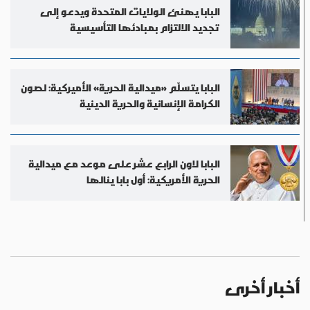
البابا يهنئ الولايات المتحدة ويدعو إلى
تجديد الالتزام بمبادئها التأسيسية
البابا يتسلّم «ميدالية الحرية» الأميركية: لصون
الكرامة الإنسانية والحرية الدينية
البابا لاون الرابع عشر على موعد مع ميدالية
الحرية الأمريكية: أول بابا ينالها
أخبار أخرى