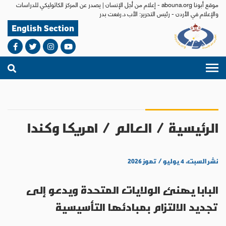
موقع أبونا abouna.org - إعلام من أجل الإنسان | يصدر عن المركز الكاثوليكي للدراسات
والإعلام في الأردن - رئيس التحرير: الأب د.رفعت بدر
English Section
الرئيسية
/
العالم
/
امريكا وكندا
نشر السبت، ٤ يوليو / تموز ٢٠٢٦
البابا يهنئ الولايات المتحدة ويدعو إلى
تجديد الالتزام بمبادئها التأسيسية