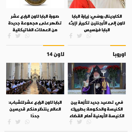
الكاردينال روسّي: زيارة البابا
صورة البابا لاون الرابع عشر
لاون إلى الأرجنتين تكريمٌ لإرث
تظهر على مجموعة جديدة
البابا فرنسيس
من العملات الفاتيكانية
اوروبا
لاون 14
في تصعيد جديد للأزمة بين
البابا لاون الرابع عشر للشباب:
الكنيسة والحكومة: بطريرك
العالم ينتظر منكم قديسين
الكنيسة الأرمنية أمام القضاء
جددًا