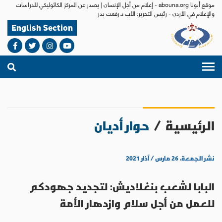
موقع أبونا abouna.org - إعلام من أجل الإنسان | يصدر عن المركز الكاثوليكي للدراسات
والإعلام في الأردن - رئيس التحرير: الأب د.رفعت بدر
English Section
الرئيسية
/
حوار أديان
نشر الجمعة، ٢٦ مارس / آذار ٢٠٢١
البابا لشعب بنغلاديش: لتجديد جهودكم
للعمل من أجل سلام وازدهار الأمة