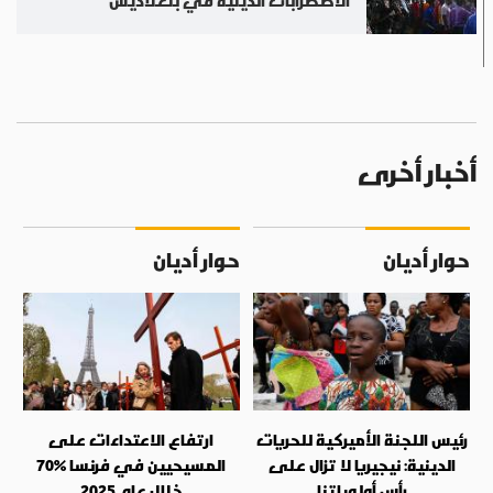
الاضطرابات الدينية في بنغلاديش
أخبار أخرى
حوار أديان
حوار أديان
رئيس اللجنة الأميركية للحريات
ارتفاع الاعتداءات على
الدينية: نيجيريا لا تزال على
المسيحيين في فرنسا %70
رأس أولوياتنا
خلال عام 2025