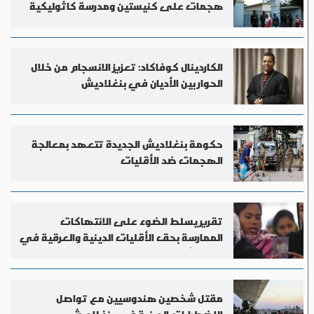
هجمات على كنيستين ومدرسة كاثوليكية
الكاردينال كوفاكاد: تعزيز الانسجام من خلال
الحوار بين الأديان في بنغلاديش
حكومة بنغلاديش الجديدة تتعهد بمعالجة
الهجمات ضد الأقليات
تقرير يسلط الضوء على الانتهاكات
الممارسة بحق الأقليات الدينية والعرقية في
بنغلادش
مقتل شخصين هندوسيين مع تواصل