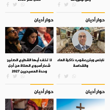
حوار أديان
حوار أديان
نابلس وبئر يعقوب: ذاكرة الماء
لا تخف أيها القطيع الصغير:
والقداسة
شعار أسبوع الصلاة من أجل
وحدة المسيحيين 2027
حوار أديان
حوار أديان