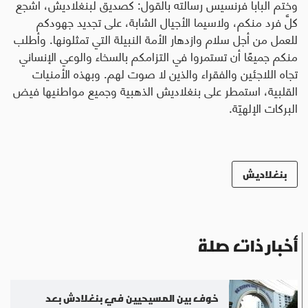
وختم البابا فرنسيس رسالته بالقول: كصديق لبنغلاديش، أشجع
كلَّ فرد منكم، ولاسيما الأجيال الشابة، على تجديد جهودكم
للعمل من أجل سلام وازدهار الأمة النبيلة التي تمثلونها. وأطلب
منكم جميعًا أن تستمروا في التزامكم بالسخاء والوعي الإنساني
تجاه اللاجئين والفقراء والذين لا صوت لهم. وبهذه الأمنيات
القلبية، استمطر على بنغلاديش الذهبية وجميع مواطنيها فيض
البركات الإلهيّة.
بنغلاديش
أخبار ذات صلة
خوف بين المسيحيين في بنغلادش بعد