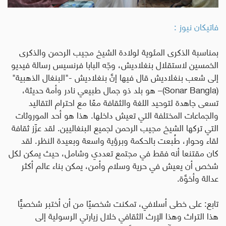
فاتيكان نيوز :
بمناسبة الذكرى المئوية لولادة الشيخ مجيب الرحمن والذكرى
الخمسين لاستقلال بنغلاديش، وجّه البابا فرنسيس رسالة فيديو
إلى شعب بنغلاديش قال فيها إنَّ بنغلاديش -"البنغال الذهبية"
(
Sonar Bangla
)– هو بلد ذو جمال طبيعي نادر وأمة حديثة،
تسعى جاهدة لتوحيد اللغة والثقافة معًا مع احترام التقاليد
والجماعات المختلفة التي تعيش داخلها. هذا هو أحد الموروثات
التي تركها الشيخ مجيب الرحمن لجميع البنغاليين. لقد عزّز ثقافة
لقاء وحوار، طُبعت بالحكمة وبرؤية واسعة وبعيدة النظر. لقد
كان مقتنعا أنه فقط في مجتمع تعددي وشامل، حيث يمكن لكل
شخص أن يعيش في حرية وسلام وأمن، يمكن بناء عالم أكثر
عدالة وأخوَّة.
تابع: على خطى أسلافي، تمكنت شخصيًا من أن أختبر شخصيًّا
هذا التراث وهذا الإرث الثقافي خلال زيارتي الرسولية إلى