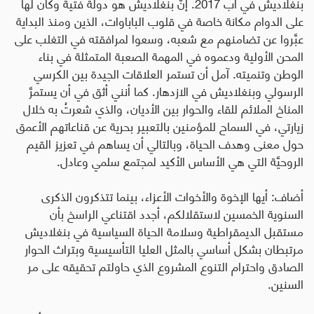
بنغلاديش في آب 2017. إنَّ بنغلاديش هو دولة فتية وكان لها
على الدوام مكانة خاصة في قلوب الباباوات، الذين ومنذ البداية
عبَّروا عن تضامنهم مع شعبه، وسعوا لمرافقته في التغلب على
المحن الأولية ودعموه في المهمة الصعبة المتمثلة في بناء
الوطن وتنميته. آمل أن تستمر العلاقات الجيدة بين الكرسي
الرسولي وبنغلاديش في الازدهار. كما أنني أثق في أن يستمرَّ
المناخ الملائم للقاء والحوار بين الأديان، والذي شعرتُ به خلال
زيارتي، في السماح للمؤمنين بالتعبير بحرية عن قناعاتهم الأعمق
حول معنى وهدف الحياة، وبالتالي أن يساهم في تعزيز القيم
الروحيَّة التي هي الأساس الأكيد لمجتمع سلمي وعادل.
أضاف: أيها الإخوة والأخوات الأعزاء، بينما تتذكرون الذكرى
السنوية الخمسين لاستقلالكم، أجدد اقتناعي الراسخ بأن
مستقبل الديمقراطية وسلامة الحياة السياسية في بنغلاديش
مرتبطان بشكل أساسي بالمثل العليا التأسيسية وبتراث الحوار
الصادق واحترام التنوع المشروع الذي حاولتم تحقيقه على مر
السنين.