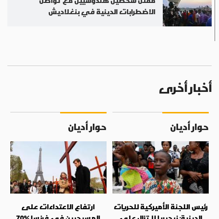
مقتل شخصين هندوسيين مع تواصل
الاضطرابات الدينية في بنغلاديش
أخبار أخرى
حوار أديان
حوار أديان
رئيس اللجنة الأميركية للحريات
ارتفاع الاعتداءات على
الدينية: نيجيريا لا تزال على
المسيحيين في فرنسا %70