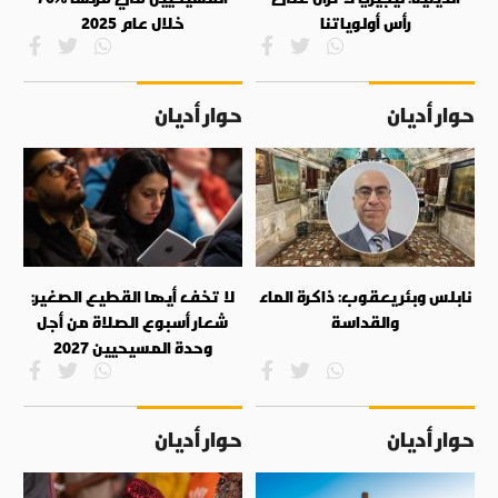
رأس أولوياتنا
خلال عام 2025
حوار أديان
حوار أديان
نابلس وبئر يعقوب: ذاكرة الماء
لا تخف أيها القطيع الصغير:
والقداسة
شعار أسبوع الصلاة من أجل
وحدة المسيحيين 2027
حوار أديان
حوار أديان