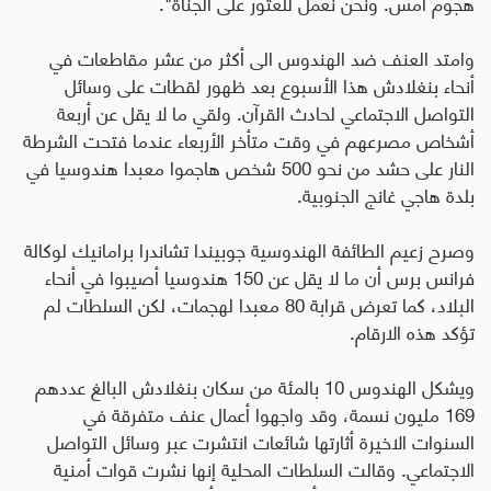
هجوم امس. ونحن نعمل للعثور على الجناة".
وامتد العنف ضد الهندوس الى أكثر من عشر مقاطعات في
أنحاء بنغلادش هذا الأسبوع بعد ظهور لقطات على وسائل
التواصل الاجتماعي لحادث القرآن. ولقي ما لا يقل عن أربعة
أشخاص مصرعهم في وقت متأخر الأربعاء عندما فتحت الشرطة
النار على حشد من نحو 500 شخص هاجموا معبدا هندوسيا في
بلدة هاجي غانج الجنوبية.
وصرح زعيم الطائفة الهندوسية جوبيندا تشاندرا برامانيك لوكالة
فرانس برس أن ما لا يقل عن 150 هندوسيا أصيبوا في أنحاء
البلاد، كما تعرض قرابة 80 معبدا لهجمات، لكن السلطات لم
تؤكد هذه الارقام.
ويشكل الهندوس 10 بالمئة من سكان بنغلادش البالغ عددهم
169 مليون نسمة، وقد واجهوا أعمال عنف متفرقة في
السنوات الاخيرة أثارتها شائعات انتشرت عبر وسائل التواصل
الاجتماعي. وقالت السلطات المحلية إنها نشرت قوات أمنية