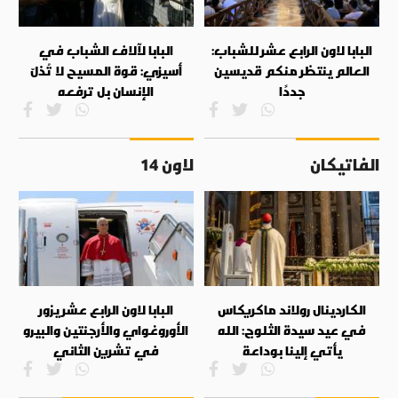
البابا لاون الرابع عشر للشباب:
البابا لآلاف الشباب في
العالم ينتظر منكم قديسين
أسيزي: قوة المسيح لا تُذلّ
جددًا
الإنسان بل ترفعه
الفاتيكان
لاون 14
الكاردينال رولاند ماكريكاس
البابا لاون الرابع عشر يزور
في عيد سيدة الثلوج: الله
الأوروغواي والأرجنتين والبيرو
يأتي إلينا بوداعة
في تشرين الثاني