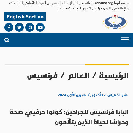
موقع أبونا abouna.org - إعلام من أجل الإنسان | يصدر عن المركز الكاثوليكي للدراسات
والإعلام في الأردن - رئيس التحرير: الأب د.رفعت بدر
English Section
الرئيسية
/
العالم
/
فرنسيس
نشر الخميس، ١٧ أكتوبر / تشرين الأول ٢٠٢٤
البابا فرنسيس للجراحين: كونوا حرفيي صحة
وحراسًا لحياة الذين يتألّمون