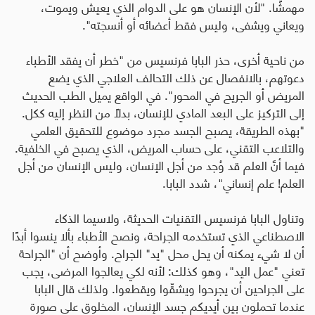
مهمشًا. "لأن الإنسان هو على الدوام الذي يعيش ويموت،
ويعاني ويشفى، وليس فقط أعضائه أو أنسجته
".
من ناحية أخرى، حذر البابا فرنسيس من "خطر أن يفقد الأطباء
دعوتهم، بالانفصال عن ذلك التحالف العلاجي الذي يضع
المريض أو الجريح في المحور". في الواقع يميل الطب الحديث
إلى التركيز على البعد المادي للإنسان، بدلاً من النظر إليه ككل.
"بهذه الطريقة، يصبح الجسد مجرد موضوع للتحقيق العلمي
والتلاعب التقني، على حساب المريض، الذي يصبح في الخلفية.
فيما أنَّ العلم قد وُجد من أجل الإنسان، وليس الإنسان من أجل
العلم! علم إنساني"، شدد البابا
.
وتناول البابا فرنسيس التقنيات الحديثة، ولاسيما الذكاء
الاصطناعي الذي تستخدمه الجراحة، ونصح الأطباء بألا ينسوا أبدًا
أن لا شيء يمكنه أن يحل محل "يد" الجراح. وأوضح أن "الجراحة
تعني "عمل اليد"، وهو كذلك: لأنه لكي يعالجوا المرضى، يجب
على الجراحين أن يجرحوا ويشقّوا ويقطعوا. ولذلك قال البابا
عندما تحملون بين أيديكم جسد الإنسان، المخلوق على صورة