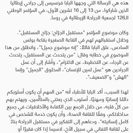
هذه هي الرسالة التي وجهها البابا فرنسيس إلى جراحي إيطاليا
الذين شاركوا، من 13 إلى 16 تشرين الأول، في المؤتمر الوطني
الـ126 لجمعية الجراحة الإيطالية في روما.
وكان موضوع المؤتمر "مستقبل الجرّاح: جرّاح المستقبل".
وخلال استقبالهم لهم في القاعة الصغيرة بقاعة بولس
السادس، علق البابا قائلاً: "إنه موضوع جميل!"، وانطلق من هذا
الموضوع في خطابه وقال: "من يتحدث عن المستقبل، يتحدث
عن الرجاء، عن التخطيط، عن الالتزام"، وأشار إلى أن عمل
الجراحين هو "عمل ثمين للإنسان"، المخلوق "الجميل" وإنما
"الهش" و"الضعيف".
لهذا السبب، أكد البابا للأطباء أنه "من المهم أن يكون أسلوبكم
دائمًا إنسانيًا ومهنيًا، أسلوب الذي يعتني بالمتألِّمين، ويهتم بهم
من كلِّ قلبه، من خلال الجمع بين الكفاءة والأخلاقيات في جميع
مداخلاتكم، وفقًا لثقافة الصحة، وأن يكون خدمة للشخص في
كامل إنسانيته". ودعاهم إلى التفكير في مستقبل الجراحة بناءً
على ثقافة التفاني في سبيل الأخ، لاسيما إذا كان فقيرًا أو