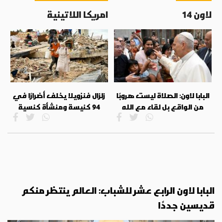
لاون 14
امريكا اللاتينية
البابا لاون: الصلاة ليست هروبًا
زلزال فنزويلا يخلف أضرارًا في
من الواقع بل لقاء مع الله
94 كنيسة ومنشأة كنسية
البابا لاون الرابع عشر للشباب: العالم ينتظر منكم
قديسين جددًا