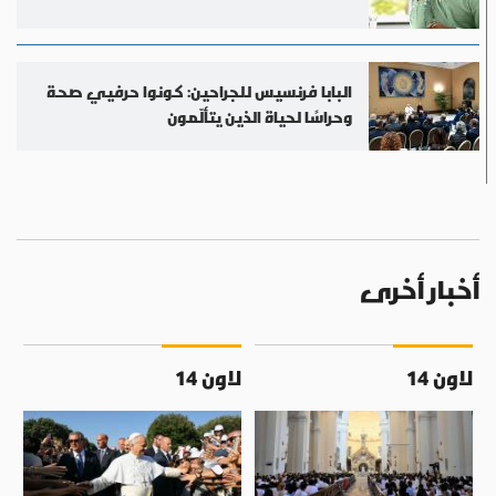
البابا فرنسيس للجراحين: كونوا حرفيي صحة
وحراسًا لحياة الذين يتألّمون
أخبار أخرى
لاون 14
لاون 14