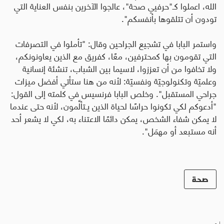
الله، اعملوا كـ"حرفيي صحة"، عالجوا الآخرين بنفس العناية التي
تودون أن تتلقوها بأنفسكم
".
واستمر البابا في تشجيع الجراحين وقال: "تأملوا في التصرفات
التي تقومون بها كمحترفين، معًا، كفريق مع الذين يعاونونكم،
ولا تخافوا من أن تعززوا، لاسيما بين الشباب، تنشئة إنسانية
وعلميّة وتكنولوجيّة ونفسيّة: لأنه من هنا ستأتي أفضل ميزات
جراحي المستقبل". وخلص البابا فرنسيس في كلمته إلى القول:
"أدعوكم لكي تكونوا حراسًا لحياة الذين يـتألَّمون، لأنه حتى عندما
لا يمكن شفاء الشخص، يمكن دائمًا الاعتناء به، لكي لا يشعر أحد
أنه مستبعد أو مهمَل".
صحة