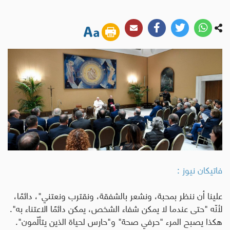
فاتيكان نيوز :
علينا أن ننظر بمحبة، ونشعر بالشفقة، ونقترب ونعتني"، دائمًا،
لأنّه "حتى عندما لا يمكن شفاء الشخص، يمكن دائمًا الاعتناء به".
هكذا يصبح المرء "حرفي صحة" و"حارس لحياة الذين يتألّمون".