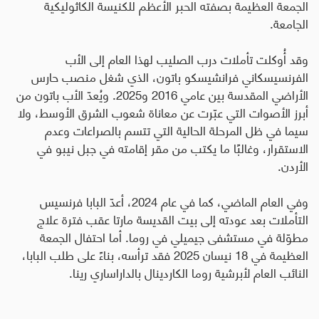
الجمعة العظيمة بصفته الحبر الأعظم للكنيسة الكاثوليكية
الجامعة
.
وقد أُوكلت تأملات درب الصليب لهذا العام إلى الأب
الفرنسيسكاني فرانشيسكو باتون، الذي شغل منصب حارس
الأراضي المقدسة بين عامي 2016 و2025. ويُعدّ الأب باتون من
أبرز الأصوات التي عبّرت عن معاناة شعوب الشرق الأوسط، ولا
سيما في ظل المرحلة الحالية التي تتسم بالصراعات وعدم
الاستقرار، وغالبًا ما يكتب من مقر إقامته في جبل نيبو في
الأردن
.
وفي العام الماضي، كما في عام 2024، أعدّ البابا فرنسيس
التأملات بعد عودته إلى بيت القديسة مارتا عقب فترة علاج
مطوّلة في مستشفى جيميلي في روما. أما احتفال الجمعة
العظيمة في 18 نيسان 2025 فقد ترأسه، بناءً على طلب البابا،
النائب العام لأبرشية روما الكاردينال بالداراساري رينا.