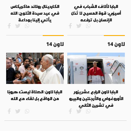
البابا لآلاف الشباب في
الكاردينال رولاند ماكريكاس
أسيزي: قوة المسيح لا تُذلّ
في عيد سيدة الثلوج: الله
الإنسان بل ترفعه
يأتي إلينا بوداعة
لاون 14
لاون 14
البابا لاون الرابع عشر يزور
البابا لاون: الصلاة ليست هروبًا
الأوروغواي والأرجنتين والبيرو
من الواقع بل لقاء مع الله
في تشرين الثاني