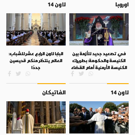
اوروبا
لاون 14
في تصعيد جديد للأزمة بين
البابا لاون الرابع عشر للشباب:
الكنيسة والحكومة: بطريرك
العالم ينتظر منكم قديسين
الكنيسة الأرمنية أمام القضاء
جددًا
لاون 14
الفاتيكان