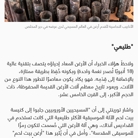
الأنابيب النحاسية لأقدم أرغن في العالم المسيحي لدى عرضه في دير المخلص
"
طليعي
"
ولاحظَ هؤلاء الخبراء أن الأرغن المعاد إحياؤه يتصف بتقنية عالية
(18 أنبوبًا تُصدر نغمة واحدة) وبكونه حُفِظ بطريقة ممتازة،
بالإضافة إلى قِدَمِه. فهو يكاد يكون معاصرًا لتطور هذا النوع من
الآلات. ويعود تاريخ معظم آلات الأرغن القديمة المحفوظة، ذات
الحجم الأكبر، إلى القرن الخامس عشر.
واشار تورينتي إلى أن "المسيحيين الأوروبيين جلبوا إلى كنيسة
بيت لحم الآلة الموسيقية الأكثر طليعية التي كانت تستخدم في
القداديس آنذاك، وهي آلة الأرغن التي صُممت لتكون رمزًا
للموسيقى المقدسة". وأمل في أن يُثير هذا "أرغن بيت لحم"