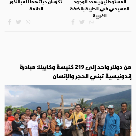
المستوطنين يهدد الوجود
تكرّسان حياتهما لله بالنذور
المسيحي في الطيبة بالضفة
الدائمة
الغربية
من دولار واحد إلى 219 كنيسة وكابيلا: مبادرة
إندونيسية تبني الحجر والإنسان