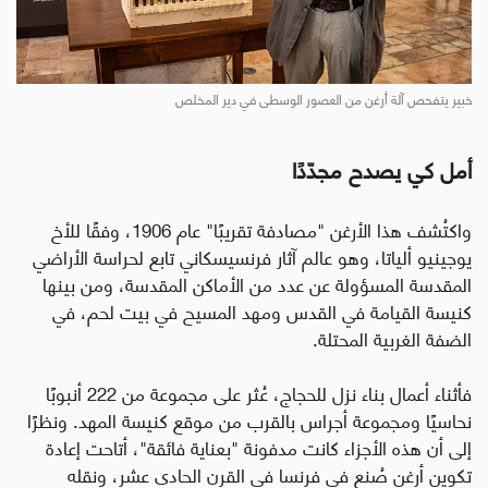
خبير يتفحص آلة أرغن من العصور الوسطى في دير المخلص
أمل كي يصدح مجدّدًا
واكتُشف هذا الأرغن "مصادفة تقريبًا" عام 1906، وفقًا للأخ
يوجينيو ألياتا، وهو عالم آثار فرنسيسكاني تابع لحراسة الأراضي
المقدسة المسؤولة عن عدد من الأماكن المقدسة، ومن بينها
كنيسة القيامة في القدس ومهد المسيح في بيت لحم، في
الضفة الغربية المحتلة.
فأثناء أعمال بناء نزل للحجاج، عُثر على مجموعة من 222 أنبوبًا
نحاسيًا ومجموعة أجراس بالقرب من موقع كنيسة المهد. ونظرًا
إلى أن هذه الأجزاء كانت مدفونة "بعناية فائقة"، أتاحت إعادة
تكوين أرغن صُنع في فرنسا في القرن الحادي عشر، ونقله