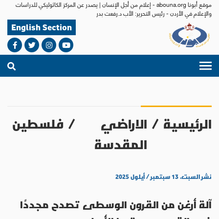
موقع أبونا abouna.org - إعلام من أجل الإنسان | يصدر عن المركز الكاثوليكي للدراسات
والإعلام في الأردن - رئيس التحرير: الأب د.رفعت بدر
English Section
الرئيسية
/
الاراضي
/
فلسطين
المقدسة
نشر السبت، ١٣ سبتمبر / أيلول ٢٠٢٥
آلة أرغن من القرون الوسطى تصدح مجددًا