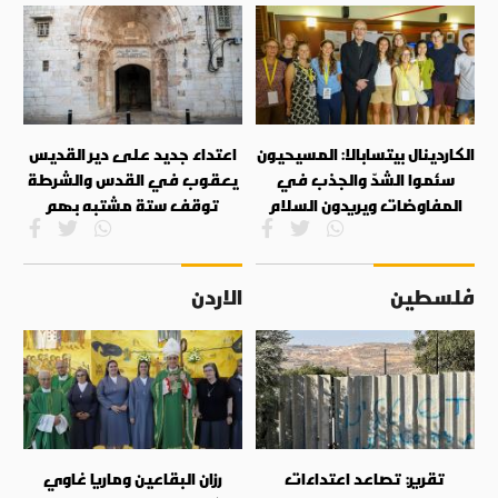
الكاردينال بيتسابالا: المسيحيون
اعتداء جديد على دير القديس
سئموا الشدّ والجذب في
يعقوب في القدس والشرطة
المفاوضات ويريدون السلام
توقف ستة مشتبه بهم
فلسطين
الاردن
تقرير: تصاعد اعتداءات
رزان البقاعين وماريا غاوي