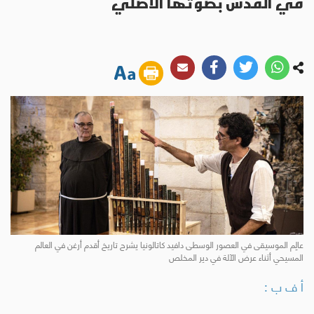
في القدس بصوتها الأصلي
عالِم الموسيقى في العصور الوسطى دافيد كاتالونيا يشرح تاريخ أقدم أرغن في العالم
المسيحي أثناء عرض الآلة في دير المخلص
أ ف ب :