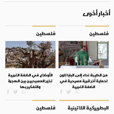
أخبار أخرى
فلسطين
فلسطين
من الطيبة: نداء إلى البابا لاون
الأوضاع في الضفة الغربية
لحماية آخر قرية مسيحية في
تخيّر المسيحيين بين الهجرة
الضفة الغربية
والتفكير بها
البطريركية اللاتينية
فلسطين