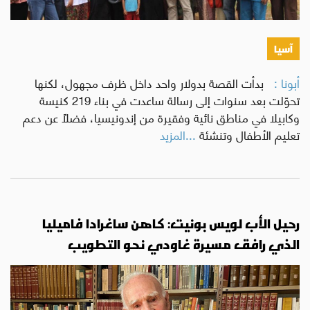
آسيا
أبونا :
بدأت القصة بدولار واحد داخل ظرف مجهول، لكنها
تحوّلت بعد سنوات إلى رسالة ساعدت في بناء 219 كنيسة
وكابيلا في مناطق نائية وفقيرة من إندونيسيا، فضلًا عن دعم
تعليم الأطفال وتنشئة
...المزيد
رحيل الأب لويس بونيت: كاهن ساغرادا فاميليا
الذي رافق مسيرة غاودي نحو التطويب