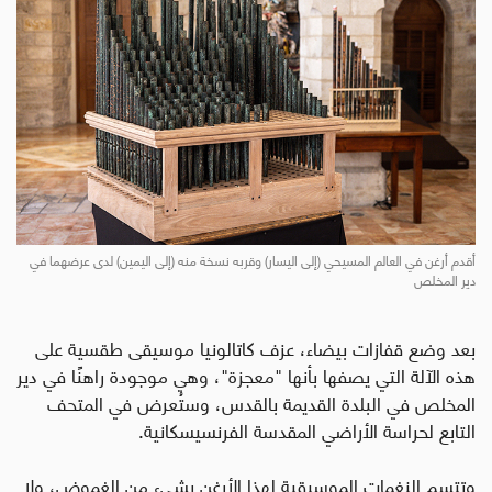
أقدم أرغن في العالم المسيحي (إلى اليسار) وقربه نسخة منه (إلى اليمين) لدى عرضهما في
دير المخلص
بعد وضع قفازات بيضاء، عزف كاتالونيا موسيقى طقسية على
هذه الآلة التي يصفها بأنها "معجزة"، وهي موجودة راهنًا في دير
المخلص في البلدة القديمة بالقدس، وستُعرض في المتحف
التابع لحراسة الأراضي المقدسة الفرنسيسكانية.
وتتسم النغمات الموسيقية لهذا الأرغن بشيء من الغموض، ولا