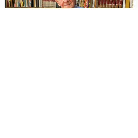
اوروبا
أبونا :
توفي الأب لويس بونيت أرمينغول، الجمعة 7 آب، عن
عمر 95 عامًا، بعدما ارتبط اسمه على مدى عقود بكنيسة ساغرادا
فاميليا في برشلونة وبالعمل على التعريف بإرث أنطوني غاودي،
الذي شغل
...المزيد