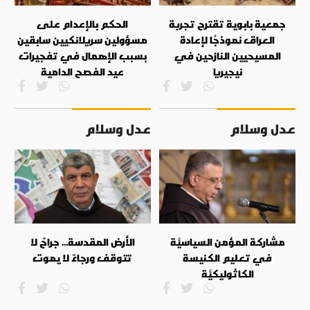
جمعية بابوية تقترح تجربة
الحكم بالإعدام على
العراق نموذجًا لإعادة
مسؤولين سريلانكيين سابقين
المسيحيين النازحين في
بسبب الإهمال في تفجيرات
نيجيريا
عيد الفصح الدامية
عدل وسلام
عدل وسلام
مشاركة المؤمن السياسيَّة
الأرض المقدسة... جراحٌ لا
في تعليم الكنيسة
تتوقف ورجاءٌ لا يموت
الكاثوليكيَّة