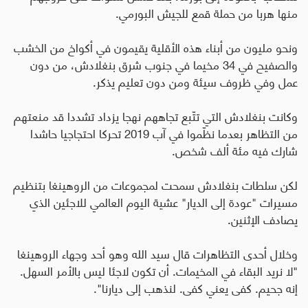
منها هربا من حملة قمع للجيش البورمي.
ونحو مليون من أبناء هذه الأقلية يقيمون في أكواخ من الخشب
والصفيح في 34 مخيما في جنوب شرق بنغلادش، من دون
عمل وفي ظروف سيئة ومن دون تعليم يذكر.
وكانت بنغلادش التي تتّبع تجاههم نهجا يزداد تشددا قد منعتهم
من التظاهر بعدما نظّموا في آب 2019 تحركا احتجاجيا حاشدا
شارك فيه مئة ألف شخص.
لكن سلطات بنغلادش سمحت لمجموعات من الروهينغا بتنظيم
مسيرات "عودة إلى الديار" عشية اليوم العالمي للاجئين الذي
يصادف الإثنين.
وخلال أحدى التظاهرات قال سيد الله وهو أحد وجهاء الروهينغا
"لا نريد البقاء في المخيمات. أن تكون لاجئا ليس بالأمر السهل.
إنه جحيم. كفى يعني كفى. لنذهب إلى ديارنا".