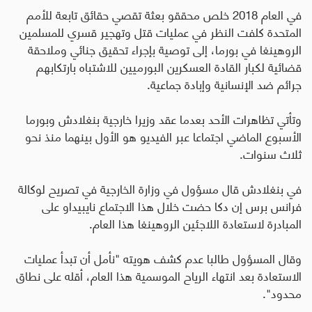
في العام 2018 خلص محققو بعثة تقصي حقائق تابعة للأمم
المتحدة كلفت النظر في عمليات قتل وتهجير قسري للمسلمين
الروهينغا في بورما، إلى توصية بإجراء تحقيق جنائي وملاحقة
قضائية لكبار القادة العسكرين البورميين للاشتباه بارتكابهم
جرائم ضد الإنسانية وإبادة جماعية.
وتأتي تظاهرات الأحد بعدما عقد وزيرا خارجية بنغلادش وبورما
الأسبوع الماضي اجتماعا عبر الفيديو هو الأول بينهما منذ نحو
ثلاث سنوات.
في بنغلادش قال مسؤول في وزارة الخارجية في تصريح لوكالة
فرانس برس إن دكا حضت خلال هذا الاجتماع نايبيداو على
المبادرة لاستعادة اللاجئين الروهينغا هذا العام.
وقال المسؤول طالبا عدم كشف هويته "نأمل أن تبدأ عمليات
الاستعادة بعد انتهاء الرياح الموسمية هذا العام، أقله على نطاق
محدود".