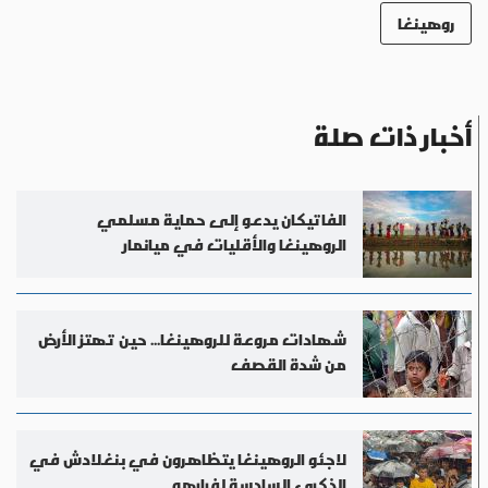
روهينغا
أخبار ذات صلة
الفاتيكان يدعو إلى حماية مسلمي
الروهينغا والأقليات في ميانمار
شهادات مروعة للروهينغا... حين تهتز الأرض
من شدة القصف
لاجئو الروهينغا يتظاهرون في بنغلادش في
الذكرى السادسة لفرارهم