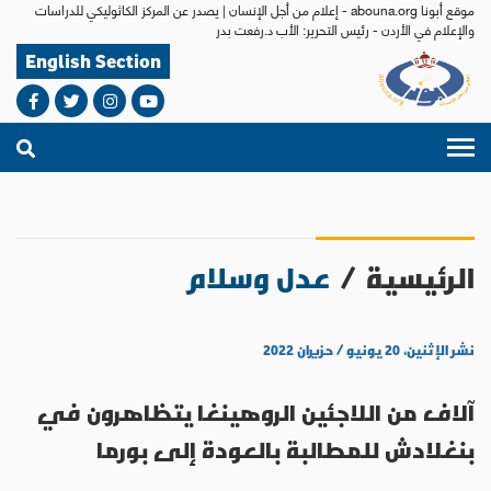
موقع أبونا abouna.org - إعلام من أجل الإنسان | يصدر عن المركز الكاثوليكي للدراسات
والإعلام في الأردن - رئيس التحرير: الأب د.رفعت بدر
English Section
الرئيسية
/
عدل وسلام
نشر الإثنين، ٢٠ يونيو / حزيران ٢٠٢٢
آلاف من اللاجئين الروهينغا يتظاهرون في
بنغلادش للمطالبة بالعودة إلى بورما