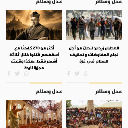
عدل وسلام
عدل وسلام
المطران زيدان: لنصلِّ من أجل
أكثر من 270 كاهنًا مع
نجاح المفاوضات وتحقيق
أسقفهم قُتلوا خلال ثلاثة
السلام في غزة
أشهر فقط: هكذا وقعت
مجزرة لاردة
عدل وسلام
عدل وسلام