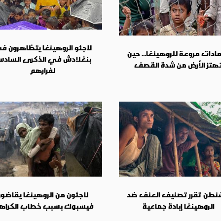
لاجئو الروهينغا يتظاهرون ف
دات مروعة للروهينغا... حين
بنغلادش في الذكرى السادس
هتز الأرض من شدة القصف
لفرارهم
نطن تقرر تصنيف العنف ضد
لاجئون من الروهينغا يقاضو
الروهينغا إبادة جماعية
فيسبوك بسبب خطاب الكراه