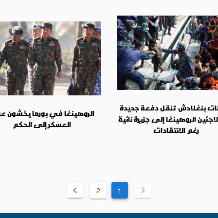
ت بنغلادش تنقل دفعة جديدة
الروهينغا في بورما يخشون ع
اجئين الروهينغا إلى جزيرة نائية
العسكر إلى الحكم
رغم الانتقادات
2
1