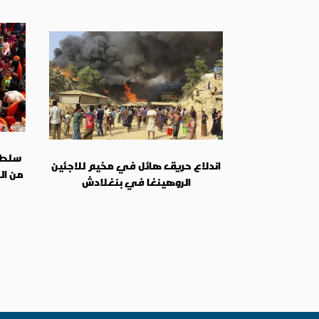
سلطا
اندلاع حريق هائل في مخيم للاجئين
من الل
الروهينغا في بنغلادش