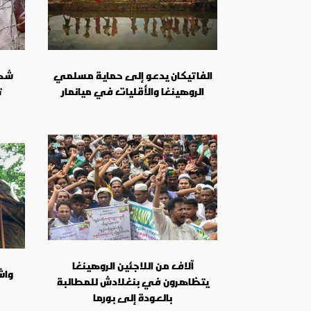
الفاتيكان يدعو إلى حماية مسلمي
شها
الروهينغا والأقليات في ميانمار
ت
آلاف من اللاجئين الروهينغا
واش
يتظاهرون في بنغلادش للمطالبة
بالعودة إلى بورما