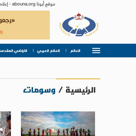
موقع أبونا abouna.org - إعلام من أجل الإنسان | يصدر عن المركز الكاثوليكي للدراسات والإعلام في الأردن - رئيس التحرير: الأب د.رفعت بدر
العالم
العالم العربي
الاراضي المقدسة
الرئيسية
/
وسومات