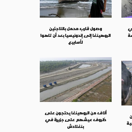
ي
وصول قارب محمل باللاجئين
ة
الروهينغا إلى إندونيسيا بعد أن تاهوا
لأسابيع
ألاف من الروهينغا يحتجون على
ن
ظروف عيشهم على جزيرة في
ية
بنغلادش